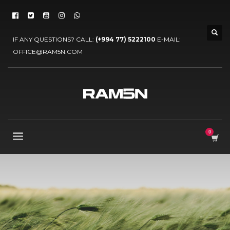
IF ANY QUESTIONS? CALL:
(+994 77) 5222100
E-MAIL:
OFFICE@RAM5N.COM