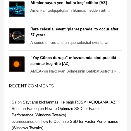
Alimlər suyun yeni halını kəşf ediblər [AZ]
Amerikalı tədqiqatçıların fikrincə, həddən artı...
Rare celestial event ‘planet parade’ to occur after
37 years
A series of rare and unique celestial events wi...
“Yay Günəş duruşu” mövzusunda elmi-praktiki
seminar keçirilib [AZ]
AMEA-nın Naxçıvan Bölməsinin Batabat Astrofizik...
RECENT COMMENTS
Ss
on
Saytların bloklanması ilə bağlı RƏSMİ AÇIQLAMA [AZ]
Rehman Farooq
on
How to Optimize SSD for Faster
Performance (Windows Tweaks)
evernessince
on
How to Optimize SSD for Faster Performance
(Windows Tweaks)