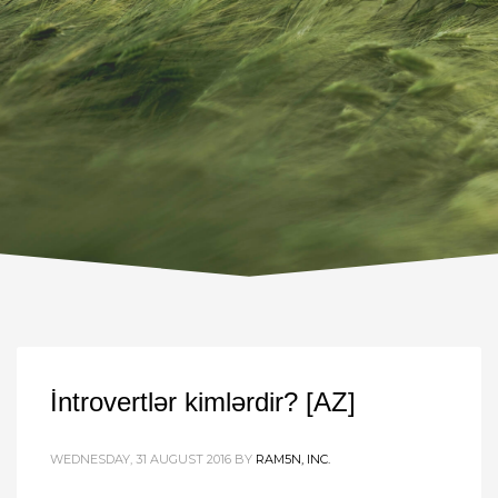
İntrovertlər kimlərdir? [AZ]
WEDNESDAY, 31 AUGUST 2016
BY
RAM5N, INC.