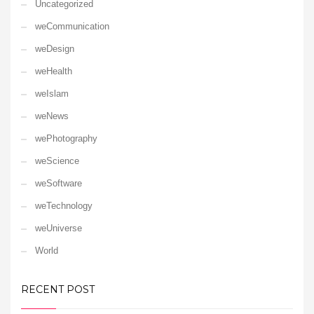
Uncategorized
weCommunication
weDesign
weHealth
weIslam
weNews
wePhotography
weScience
weSoftware
weTechnology
weUniverse
World
RECENT POST