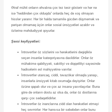
Ətraf mühit onların əhvalına çox tez təsir göstərir və hər nə
isə “həddindən çox olduqda” onlarda heç də xoş olmayan
hisslər yaranır. Hər bir halda tamamilə gücdən düşməmək və
pərişan olmamaq üçün onlar sosial ünsiyyətləri azaldır və
özlərinə məhdudiyyət qoyurlar.
Şəxsi keyfiyyətləri:
İntrovertlər öz sözlərini və hərəkətlərini dəqiqliklə
seçən insanlar kateqoriyasına daxildirlər. Onlar öz
mühakimə qabiliyyəti, sakitliyi və diqqətliliyi sayəsində
hadisələrin əsl mahiyyətinə varırlar.
İntrovertlər utancaq, ciddi, təvazökar olmaqla yanaşı,
insanlarla ünsiyyəti kitab oxumağa dəyişirlər. Onlar
özünə qapalı olur və çox az insana yaxınlaşırlar. Buna
görə də onların dostu az olsa da, onlar öz dostlarına
qarşı çox sədaqətlidirlər.
İntrovertlər öz inanclarına zidd olan hərəkətləri etməyi
heç sevmirlər. Hər hansısa bir səbəbdən onlar bunu