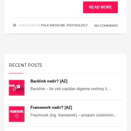
READ MORE
PUBLISHED IN
FOLK MEDICINE
,
PSYCHOLOGY
NO COMMENTS
RECENT POSTS
Backlink nədir? [AZ]
Backlink – bir veb saytdan digərinə verilmiş li...
Framework nədir? [AZ]
Freymvork (ing. framework) – proqram sisteminin...