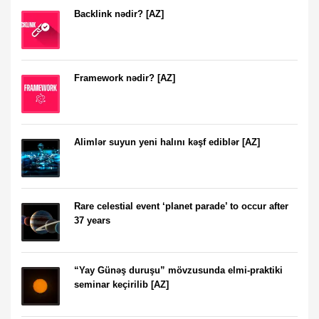
Backlink nədir? [AZ]
Framework nədir? [AZ]
Alimlər suyun yeni halını kəşf ediblər [AZ]
Rare celestial event ‘planet parade’ to occur after
37 years
“Yay Günəş duruşu” mövzusunda elmi-praktiki
seminar keçirilib [AZ]