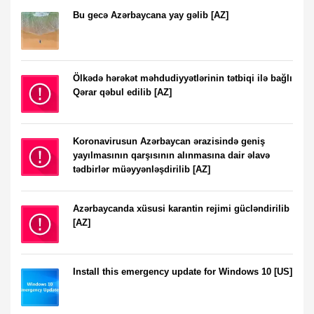
Bu gecə Azərbaycana yay gəlib [AZ]
Ölkədə hərəkət məhdudiyyətlərinin tətbiqi ilə bağlı
Qərar qəbul edilib [AZ]
Koronavirusun Azərbaycan ərazisində geniş
yayılmasının qarşısının alınmasına dair əlavə
tədbirlər müəyyənləşdirilib [AZ]
Azərbaycanda xüsusi karantin rejimi gücləndirilib
[AZ]
Install this emergency update for Windows 10 [US]