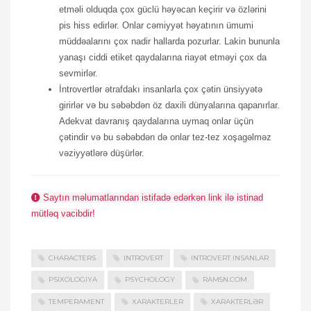
etməli olduqda çox güclü həyəcan keçirir və özlərini
pis hiss edirlər. Onlar cəmiyyət həyatının ümumi
müddəalarını çox nadir hallarda pozurlar. Lakin bununla
yanaşı ciddi etiket qaydalarına riayət etməyi çox da
sevmirlər.
İntrovertlər ətrafdakı insanlarla çox çətin ünsiyyətə
girirlər və bu səbəbdən öz daxili dünyalarına qapanırlar.
Adekvat davranış qaydalarına uymaq onlar üçün
çətindir və bu səbəbdən də onlar tez-tez xoşagəlməz
vəziyyətlərə düşürlər.
Saytın məlumatlarından istifadə edərkən link ilə istinad
mütləq vacibdir!
CHARACTERS
INTROVERT
INTROVERT INSANLAR
PSIXOLOGIYA
PSYCHOLOGY
RAM5N.COM
TEMPERAMENT
XARAKTERLER
XARAKTERLƏR