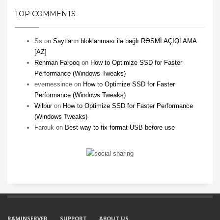
TOP COMMENTS
Ss
on
Saytların bloklanması ilə bağlı RƏSMİ AÇIQLAMA
[AZ]
Rehman Farooq
on
How to Optimize SSD for Faster
Performance (Windows Tweaks)
evernessince
on
How to Optimize SSD for Faster
Performance (Windows Tweaks)
Wilbur
on
How to Optimize SSD for Faster Performance
(Windows Tweaks)
Farouk
on
Best way to fix format USB before use
RAMINSERVER
SUPPORT
ABOUT US