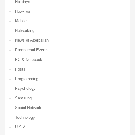
Holidays
How-Tos
Mobile
Networking
News of Azerbaijan
Paranormal Events
PC & Notebook
Posts
Programming
Psychology
Samsung
Social Network
Technology
U.S.A