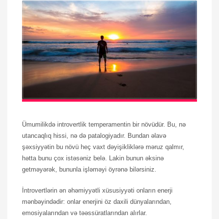
Ümumilikdə introvertlik temperamentin bir növüdür. Bu, nə
utancaqlıq hissi, nə də patalogiyadır. Bundan əlavə
şəxsiyyətin bu növü heç vaxt dəyişikliklərə məruz qalmır,
hətta bunu çox istəsəniz belə. Lakin bunun əksinə
getməyərək, bununla işləməyi öyrənə bilərsiniz.
İntrovertlərin ən əhəmiyyətli xüsusiyyəti onların enerji
mənbəyindədir: onlar enerjini öz daxili dünyalarından,
emosiyalarından və təəssüratlarından alırlar.