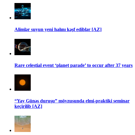
Alimlər suyun yeni halını kəşf ediblər [AZ]
Rare celestial event ‘planet parade’ to occur after 37 years
“Yay Günəş duruşu” mövzusunda elmi-praktiki seminar
keçirilib [AZ]