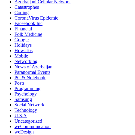
Azerbaijani Cellular Network
Catastrophes
Coding
CoronaVirus Epidemic
Faceebook Inc
Financial
Folk Medicine
Google
Holidays
How-Tos
Mobile
Networking
News of Azerbaijan
Paranormal Events
PC & Notebook
Posts
Programming
Psychology
Samsung
Social Network
Technology
U.S.A
Uncategorized
weCommunication
weDesign