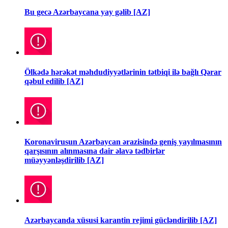
Bu gecə Azərbaycana yay gəlib [AZ]
Ölkədə hərəkət məhdudiyyətlərinin tətbiqi ilə bağlı Qərar
qəbul edilib [AZ]
Koronavirusun Azərbaycan ərazisində geniş yayılmasının
qarşısının alınmasına dair əlavə tədbirlər
müəyyənləşdirilib [AZ]
Azərbaycanda xüsusi karantin rejimi gücləndirilib [AZ]