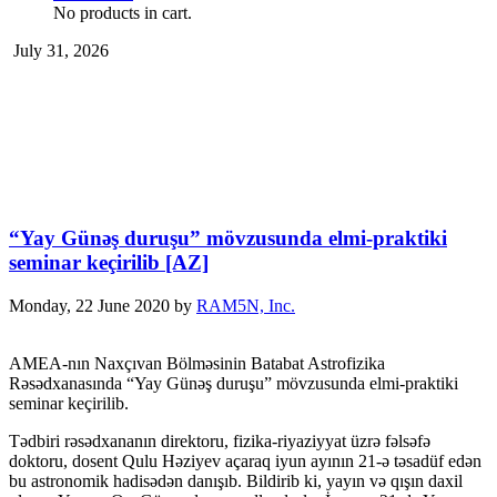
No products in cart.
July 31, 2026
“Yay Günəş duruşu” mövzusunda elmi-praktiki
seminar keçirilib [AZ]
Monday, 22 June 2020
by
RAM5N, Inc.
AMEA-nın Naxçıvan Bölməsinin Batabat Astrofizika
Rəsədxanasında “Yay Günəş duruşu” mövzusunda elmi-praktiki
seminar keçirilib.
Tədbiri rəsədxananın direktoru, fizika-riyaziyyat üzrə fəlsəfə
doktoru, dosent Qulu Həziyev açaraq iyun ayının 21-ə təsadüf edən
bu astronomik hadisədən danışıb. Bildirib ki, yayın və qışın daxil