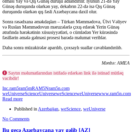
olması Yay və Qış Günəş duruşu adlandırılır. İyunun 21-də Yay
Günəş duruşunda olarkən yay, dekabrın 22-də isə Qış Günəş
duruşunda olarkən qış fəsli Azərbaycana daxil olur.
Sonra rəsədxana əməkdaşları – Türkan Məmmədova, Ülvi Vəliyev
və Ruslan Məmmədovun məruzələrlə çıxış edərək Yerin Günəş
ətrafında hərəkətinin xüsusiyyətləri, o cümlədən Yer kürəsində
fəsillərin əmələ gəlməsi prosesi barədə məlumat veriblər.
Daha sonra müzakirələr aparılıb, çoxsaylı suallar cavablandırılıb.
Mənbə: AMEA
Saytın məlumatlarından istifadə edərkən link ilə istinad mütləq
vacibdir!
Inc.
ram5
ram5m
RAM5N
ram5n.com
weUniverse
Science
Universe
weScience
weUniverse
www.ram5n.com
Read more
Published in
Azerbaijan
,
weScience
,
weUniverse
No Comments
Bu gecə Azərbaycana yay gəlib [AZ]