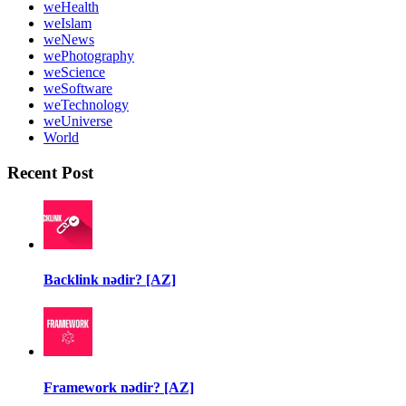
weHealth
weIslam
weNews
wePhotography
weScience
weSoftware
weTechnology
weUniverse
World
Recent Post
Backlink nədir? [AZ]
Framework nədir? [AZ]