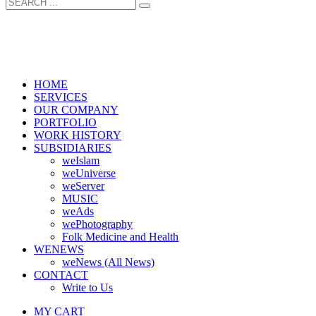
HOME
SERVICES
OUR COMPANY
PORTFOLIO
WORK HISTORY
SUBSIDIARIES
weIslam
weUniverse
weServer
MUSIC
weAds
wePhotography
Folk Medicine and Health
WENEWS
weNews (All News)
CONTACT
Write to Us
MY CART