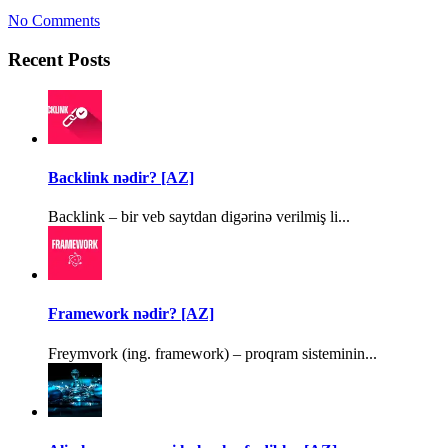
No Comments
Recent Posts
Backlink nədir? [AZ]
Backlink – bir veb saytdan digərinə verilmiş li...
Framework nədir? [AZ]
Freymvork (ing. framework) – proqram sisteminin...