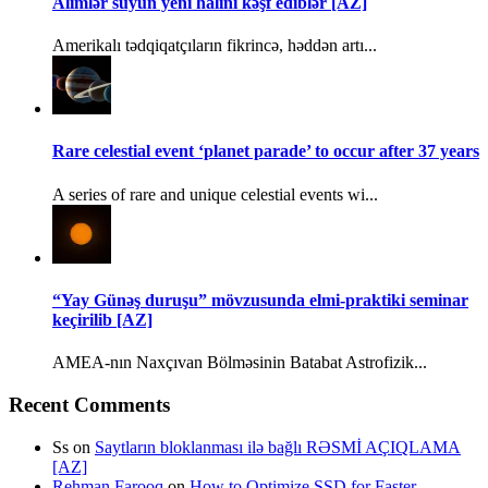
Alimlər suyun yeni halını kəşf ediblər [AZ]
Amerikalı tədqiqatçıların fikrincə, həddən artı...
Rare celestial event ‘planet parade’ to occur after 37 years
A series of rare and unique celestial events wi...
“Yay Günəş duruşu” mövzusunda elmi-praktiki seminar
keçirilib [AZ]
AMEA-nın Naxçıvan Bölməsinin Batabat Astrofizik...
Recent Comments
Ss
on
Saytların bloklanması ilə bağlı RƏSMİ AÇIQLAMA
[AZ]
Rehman Farooq
on
How to Optimize SSD for Faster