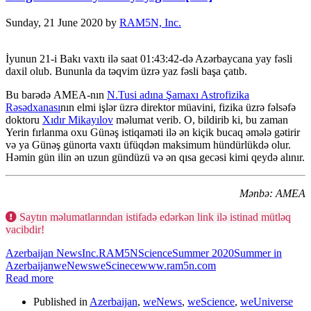
Sunday, 21 June 2020
by
RAM5N, Inc.
İyunun 21-i Bakı vaxtı ilə saat 01:43:42-də Azərbaycana yay fəsli
daxil olub. Bununla da təqvim üzrə yaz fəsli başa çatıb.
Bu barədə AMEA-nın
N.Tusi adına Şamaxı Astrofizika
Rəsədxanası
nın elmi işlər üzrə direktor müavini, fizika üzrə fəlsəfə
doktoru
Xıdır Mikayılov
məlumat verib. O, bildirib ki, bu zaman
Yerin fırlanma oxu Günəş istiqaməti ilə ən kiçik bucaq əmələ gətirir
və ya Günəş günorta vaxtı üfüqdən maksimum hündürlükdə olur.
Həmin gün ilin ən uzun gündüzü və ən qısa gecəsi kimi qeydə alınır.
Mənbə: AMEA
Saytın məlumatlarından istifadə edərkən link ilə istinad mütləq
vacibdir!
Azerbaijan News
Inc.
RAM5N
Science
Summer 2020
Summer in
Azerbaijan
weNews
weScinece
www.ram5n.com
Read more
Published in
Azerbaijan
,
weNews
,
weScience
,
weUniverse