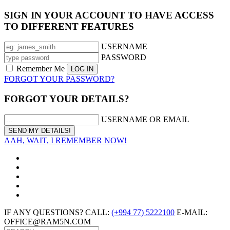
SIGN IN YOUR ACCOUNT TO HAVE ACCESS
TO DIFFERENT FEATURES
USERNAME
PASSWORD
Remember Me
FORGOT YOUR PASSWORD?
FORGOT YOUR DETAILS?
USERNAME OR EMAIL
AAH, WAIT, I REMEMBER NOW!
IF ANY QUESTIONS? CALL:
(+994 77) 5222100
E-MAIL:
OFFICE@RAM5N.COM