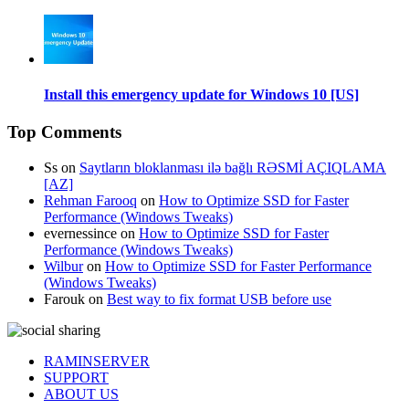
Install this emergency update for Windows 10 [US]
Top Comments
Ss
on
Saytların bloklanması ilə bağlı RƏSMİ AÇIQLAMA
[AZ]
Rehman Farooq
on
How to Optimize SSD for Faster
Performance (Windows Tweaks)
evernessince
on
How to Optimize SSD for Faster
Performance (Windows Tweaks)
Wilbur
on
How to Optimize SSD for Faster Performance
(Windows Tweaks)
Farouk
on
Best way to fix format USB before use
RAMINSERVER
SUPPORT
ABOUT US