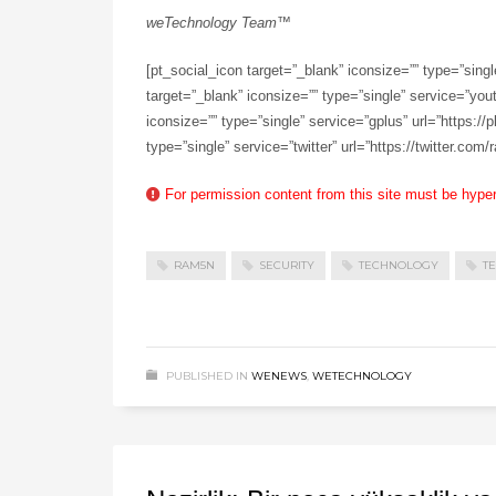
weTechnology Team™
[pt_social_icon target=”_blank” iconsize=”” type=”sin
target=”_blank” iconsize=”” type=”single” service=”yo
iconsize=”” type=”single” service=”gplus” url=”https:/
type=”single” service=”twitter” url=”https://twitter.com/
For permission content from this site must be hype
RAM5N
SECURITY
TECHNOLOGY
T
PUBLISHED IN
WENEWS
,
WETECHNOLOGY