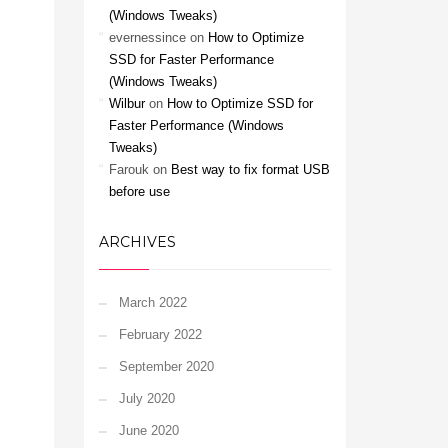
(Windows Tweaks)
evernessince
on
How to Optimize
SSD for Faster Performance
(Windows Tweaks)
Wilbur
on
How to Optimize SSD for
Faster Performance (Windows
Tweaks)
Farouk
on
Best way to fix format USB
before use
ARCHIVES
March 2022
February 2022
September 2020
July 2020
June 2020