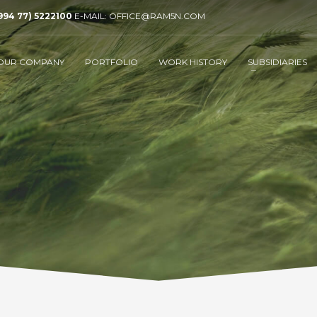
994 77) 5222100
E-MAIL: OFFICE@RAM5N.COM
OUR COMPANY
PORTFOLIO
WORK HISTORY
SUBSIDIARIES