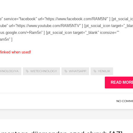
gle” service=”facebook” url=”https://www.facebook.com/RAM5N/” ] [pt_social_i
utube” url=”https://www.youtube.com/RAM5NTV” ] [pt_social_icon target=”_bla
/plus.google.com/+Ram5n” ] [pt_social_icon target=”_blank” iconsize=””
ram5n” ]
rlinked when used!
EXNOLOGIYA
WETECHNOLOGY
WHATSAPP
YENILIK
READ MOR
NO COMM