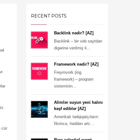
RECENT POSTS
Backlink nədir? [AZ]
Backlink – bir veb saytdan
digərinə verilmiş li...
məl
Framework nədir? [AZ]
r.
Freymvork (ing.
framework) – proqram
lər
sisteminin...
Alimlər suyun yeni halını
ır.
kəşf ediblər [AZ]
Amerikalı tədqiqatçıların
fikrincə, həddən artı...
 cür
Rare celestial event