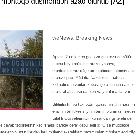
 və məntəqə düşməndən azad olunub [AZ]
weNews: Breaking News
Aprelin 2-nə keçən gecə və gün ərzində bütün
cəbhə boyu möqelərimiz və yaşayış
məntəqələrimiz düşmən tərəfindən intensiv atə
məruz qalıb. Müdafiə Nazirliyinin mətbuat
xidmətindən verilən xəbərə görə, bunun nəticəs
mülki əhali arasında ölən və yaralananlar var.
Bildirilib ki, bu təxribatın qarşısının alınması, m
əhalinin təhlükəsizliyinin təmin olunması məqsə
Silahlı Qüvvələrimizin komandanlığı tərəfindən
cavab tədbirlərinin keçirilməsi barədə qərar qəbul edilib: “Qısa müddətdə
əşmələrinin uzun illərdən bəri mühəndis-istehkam baxımından möhkəmləndirdiy