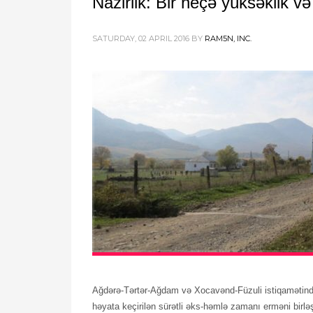
Nazirlik: Bir neçə yüksəklik
SATURDAY, 02 APRIL 2016
BY
RAM5N, INC.
Ağdərə-Tərtər-Ağdam və Xocavənd-Füzuli istiqamətində 
həyata keçirilən sürətli əks-həmlə zamanı erməni birl