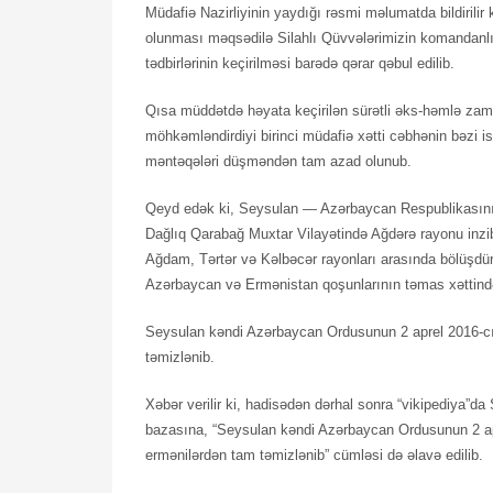
Müdafiə Nazirliyinin yaydığı rəsmi məlumatda bildirilir k
olunması məqsədilə Silahlı Qüvvələrimizin komandanl
tədbirlərinin keçirilməsi barədə qərar qəbul edilib.
Qısa müddətdə həyata keçirilən sürətli əks-həmlə zam
möhkəmləndirdiyi birinci müdafiə xətti cəbhənin bəzi is
məntəqələri düşməndən tam azad olunub.
Qeyd edək ki, Seysulan — Azərbaycan Respublikasının 
Dağlıq Qarabağ Muxtar Vilayətində Ağdərə rayonu inzibat
Ağdam, Tərtər və Kəlbəcər rayonları arasında bölüşdürü
Azərbaycan və Ermənistan qoşunlarının təmas xəttində
Seysulan kəndi Azərbaycan Ordusunun 2 aprel 2016-cı i
təmizlənib.
Xəbər verilir ki, hadisədən dərhal sonra “vikipediya”da 
bazasına, “Seysulan kəndi Azərbaycan Ordusunun 2 apre
ermənilərdən tam təmizlənib” cümləsi də əlavə edilib.