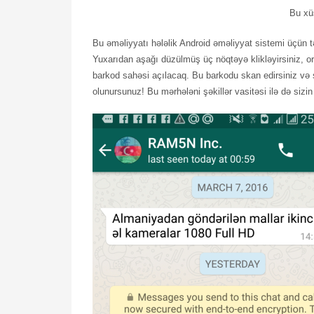
Bu xü
Bu əməliyyatı hələlik Android əməliyyat sistemi üçün tə
Yuxarıdan aşağı düzülmüş üç nöqtəyə klikləyirsiniz, o
barkod sahəsi açılacaq. Bu barkodu skan edirsiniz və 
olunursunuz! Bu mərhələni şəkillər vasitəsi ilə də sizin 