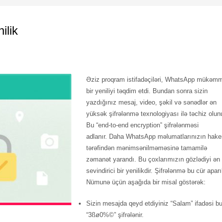
lik
Əziz proqram istifadəçiləri, WhatsApp mükəm
bir yeniliyi təqdim etdi. Bundan sonra sizin
yazdığınız mesaj, video, şəkil və sənədlər ən
yüksək şifrələnmə texnologiyası ilə təchiz olunu
Bu “end-to-end encryption” şifrələnməsi
adlanır. Daha WhatsApp məlumatlarınızın haker
tərəfindən mənimsənilməməsinə tamamilə
zəmanət yarandı. Bu çoxlarımızın gözlədiyi ən
sevindirici bir yenilikdir. Şifrələnmə bu cür aparıl
Nümunə üçün aşağıda bir misal göstərək:
Sizin mesajda qeyd etdiyiniz “Salam” ifadəsi bu
“3ßø0%©” şifrələnir.