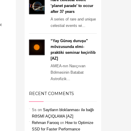
‘planet parade’ to occur
after 37 years
A series of rare and unique
ət
celestial events wi...
“Yay Günəş duruşu”
mövzusunda elmi-
praktiki seminar keçirilib
[AZ]
AMEA-nın Naxçıvan
Bölməsinin Batabat
Astrofizik...
RECENT COMMENTS
Ss
on
Saytların bloklanması ilə bağlı
RƏSMİ AÇIQLAMA [AZ]
Rehman Farooq
on
How to Optimize
SSD for Faster Performance