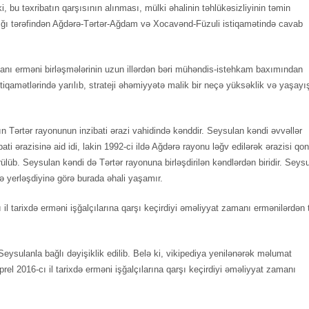
i, bu təxribatın qarşısının alınması, mülki əhalinin təhlükəsizliyinin təmin
ığı tərəfindən Ağdərə-Tərtər-Ağdam və Xocavənd-Füzuli istiqamətində cavab
anı erməni birləşmələrinin uzun illərdən bəri mühəndis-istehkam baxımından
tiqamətlərində yarılıb, strateji əhəmiyyətə malik bir neçə yüksəklik və yaşayı
Tərtər rayonunun inzibati ərazi vahidində kənddir. Seysulan kəndi əvvəllər
i ərazisinə aid idi, lakin 1992-ci ildə Ağdərə rayonu ləğv edilərək ərazisi qo
lüb. Seysulan kəndi də Tərtər rayonuna birləşdirilən kəndlərdən biridir. Seys
 yerləşdiyinə görə burada əhali yaşamır.
l tarixdə erməni işğalçılarına qarşı keçirdiyi əməliyyat zamanı ermənilərdən
Seysulanla bağlı dəyişiklik edilib. Belə ki, vikipediya yenilənərək məlumat
l 2016-cı il tarixdə erməni işğalçılarına qarşı keçirdiyi əməliyyat zamanı