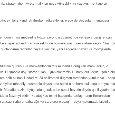
rılıb, strateji əhəmiyyətə malik bir neçə yüksəklik və yaşayış məntəqələri
iləcək Talış kəndi ətrafındakı yüksəkliklər, eləcə də Seysulan məntəqəsi
ən qorunması məqsədilə Füzuli rayonu istiqamətində yerləşən, geniş ərazini
Lələ təpə” adlandırılan yüksəklik də bölmələrimizin nəzarətinə keçib: “Hazırd
ücləndirmə tədbirləri həyata keçirilir, yeni səngərlər qazılır və mövqelərdə
illeriya qurğusu və möhkəmləndirilmiş mühəndis qurğuları məhv edilib, o
b. Düşmənlə döyüşlərdə Silahlı Qüvvələrimizin 12 hərbi qulluqçusu şəhid olu
ata cəlb olunan 1 ədəd Mi-24 helikopteri düşmən tərəfindən vurulub və 1 ədəd
rliyinin rəhbərliyi düşmənlə döyüşlərdə şəhid olan hərbi qulluqçuların yaxınla
yir. Müdafiə naziri döyüşlərdə iştirak edən şəxsi heyətin döyüş qabiliyyətini, hə
afiə Nazirliyi bildirir ki, atəşkəs rejimi haqqında razılaşmanın Ermənistan
ulacaq zərbələr daha ağır və sarsıdıcı olacaq” – deyə məlumatda bildirilib.