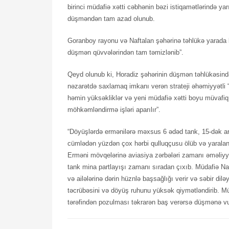
birinci müdafiə xətti cəbhənin bəzi istiqamətlərində ya
düşməndən tam azad olunub.
Goranboy rayonu və Naftalan şəhərinə təhlükə yarada b
düşmən qüvvələrindən tam təmizlənib”.
Qeyd olunub ki, Horadiz şəhərinin düşmən təhlükəsind
nəzarətdə saxlamaq imkanı verən strateji əhəmiyyətli “
həmin yüksəkliklər və yeni müdafiə xətti boyu müvafiq g
möhkəmləndirmə işləri aparılır”.
“Döyüşlərdə ermənilərə məxsus 6 ədəd tank, 15-dək art
cümlədən yüzdən çox hərbi qulluqçusu ölüb və yaralanı
Erməni mövqelərinə aviasiya zərbələri zamanı əməliyy
tank mina partlayışı zamanı sıradan çıxıb. Müdafiə Nazi
və ailələrinə dərin hüznlə başsağlığı verir və səbir dilə
təcrübəsini və döyüş ruhunu yüksək qiymətləndirib. Müd
tərəfindən pozulması təkrarən baş verərsə düşmənə vur