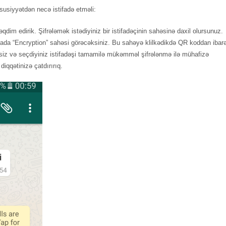
susiyyətdən necə istifadə etməli:
qdim edirik. Şifrələmək istədiyiniz bir istifadəçinin sahəsinə daxil olursunuz.
rada “Encryption” sahəsi görəcəksiniz. Bu sahəyə klilkədikdə QR koddan ibar
siz və seçdiyiniz istifadəşi tamamilə mükəmməl şifrələnmə ilə mühafizə
diqqətinizə çatdırırıq.