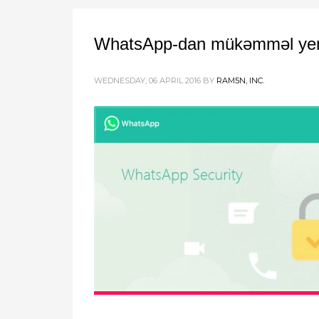
WhatsApp-dan mükəmməl yeni
WEDNESDAY, 06 APRIL 2016
BY
RAM5N, INC.