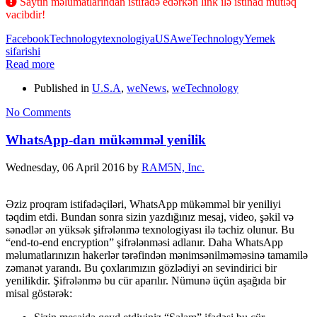
Saytın məlumatlarından istifadə edərkən link ilə istinad mütləq
vacibdir!
Facebook
Technology
texnologiya
USA
weTechnology
Yemek
sifarishi
Read more
Published in
U.S.A
,
weNews
,
weTechnology
No Comments
WhatsApp-dan mükəmməl yenilik
Wednesday, 06 April 2016
by
RAM5N, Inc.
Əziz proqram istifadəçiləri, WhatsApp mükəmməl bir yeniliyi
təqdim etdi. Bundan sonra sizin yazdığınız mesaj, video, şəkil və
sənədlər ən yüksək şifrələnmə texnologiyası ilə təchiz olunur. Bu
“end-to-end encryption” şifrələnməsi adlanır. Daha WhatsApp
məlumatlarınızın hakerlər tərəfindən mənimsənilməməsinə tamamilə
zəmanət yarandı. Bu çoxlarımızın gözlədiyi ən sevindirici bir
yenilikdir. Şifrələnmə bu cür aparılır. Nümunə üçün aşağıda bir
misal göstərək: