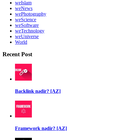
weIslam
weNews
wePhotography
weScience
weSoftware
weTechnology
weUniverse
World
Recent Post
Backlink nədir? [AZ]
Framework nədir? [AZ]