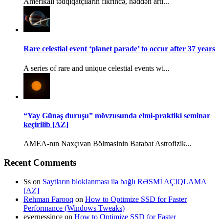
Amerikalı tədqiqatçıların fikrincə, həddən artı...
Rare celestial event ‘planet parade’ to occur after 37 years
A series of rare and unique celestial events wi...
“Yay Günəş duruşu” mövzusunda elmi-praktiki seminar
keçirilib [AZ]
AMEA-nın Naxçıvan Bölməsinin Batabat Astrofizik...
Recent Comments
Ss
on
Saytların bloklanması ilə bağlı RƏSMİ AÇIQLAMA
[AZ]
Rehman Farooq
on
How to Optimize SSD for Faster
Performance (Windows Tweaks)
evernessince
on
How to Optimize SSD for Faster