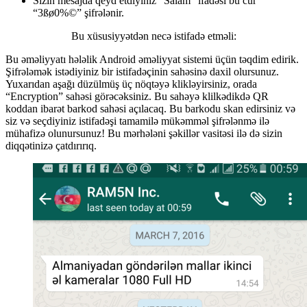
Sizin mesajda qeyd etdiyiniz “Salam” ifadəsi bu cür
“3ßø0%©” şifrələnir.
Bu xüsusiyyətdən necə istifadə etməli:
Bu əməliyyatı hələlik Android əməliyyat sistemi üçün təqdim edirik.
Şifrələmək istədiyiniz bir istifadəçinin sahəsinə daxil olursunuz.
Yuxarıdan aşağı düzülmüş üç nöqtəyə klikləyirsiniz, orada
“Encryption” sahəsi görəcəksiniz. Bu sahəyə klilkədikdə QR
koddan ibarət barkod sahəsi açılacaq. Bu barkodu skan edirsiniz və
siz və seçdiyiniz istifadəşi tamamilə mükəmməl şifrələnmə ilə
mühafizə olunursunuz! Bu mərhələni şəkillər vasitəsi ilə də sizin
diqqətinizə çatdırırıq.