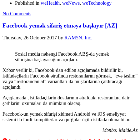
Published in
weHealth
,
weNews
,
weTechnology
No Comments
Facebook yemək sifariş etməyə başlayır [AZ]
Thursday, 26 October 2017
by
RAM5N, Inc.
Sosial media nəhəngi Facebook ABŞ-da yemək
sifarişinə başlayacağını açıqladı.
Xəbər verilir ki, Facebook-dan edilən açıqlamada bildirilir ki,
istifadəçilərin Facebook ətrafında restoranlarını görmək, “evə təslim”
və ya “restorandan al” variantları ilə müştərilərinə çatdıracağı
açıqlandı.
Açıqlamada , istifadəçilərin dostlarının ətrafdakı restoranlara dair
şərhlərini oxumaları da mümkün olacaq.
Facebook-un yemək sifarişi xidməti Android və iOS əməliyyat
sistemi ilə fərdi kompüterlər və qurğular üçün istifadə oluna bilər.
Mənbə: Maide.Az