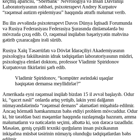
keçmiş aparıcısı, “Sberbank” Nevrologiya və İnsan Davranışı
Laboratoriyasının rəhbəri, psixoterapevt Andrey Kurpatov
“rəqəmsal autizm epidemiyası” haqqında ətraflı məlumat verib.
Bu ilin əvvəlində psixoterapevt Davos Dünya İqtisadi Forumunda
və Rusiya Federasiyası Federasiya Şurasında dinləmələrdə bu
mövzuda çıxış edib. O, rəqəmsal inqilabın bəşəriyyətin məhvinə
gətirib çıxaracağını irəli sürüb.
Rusiya Xalq Təsərrüfatı və Dövlət İdarəçiliyi Akademiyasının
psixologiya fakültəsinin idrak tədqiqatları laboratoriyasının müdiri,
psixologiya elmləri doktoru, professor Vladimir Spiridonov
Kurpatovun fikirlərini şərh edib.
Vladimir Spiridonov, “kompüter əsrindəki uşaqlar
həqiqətən demansa meyllidirlər?”
Amerikada eyni rəqəmsal inqilab bizdən 15 il əvvəl başlayıb. Odur
ki, “qacet nəsli” onlarda artıq yetişib, lakin yeni dalğanın
nümayəndələrində “rəqəmsal demans” əlamətləri müşahidə edilmir.
Ancaq hörmətli həmkarımızın bəhs etdiyi problem mövcuddur. Odur
ki, bir tərəfdən bəzi məqamlar haqqında razılaşmağa hazıram, amma
məlumatların və nəticələrin seçimi, əlbəttə ki, son dərəcə təzadlıdır.
Məsələn, geniş çeşidli texniki qurğuların insan psixikasının
inkişafına müsbət təsirinin nümayiş olunduğu tədqiqatlardan bəhs
edilmir.