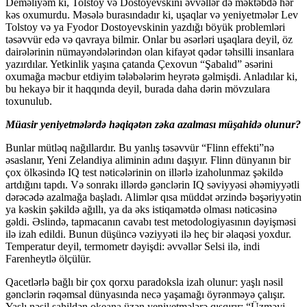
Deməliyəm ki, Tolstoy və Dostoyevskini əvvəllər də məktəbdə hər
kəs oxumurdu. Məsələ burasındadır ki, uşaqlar və yeniyetmələr Lev
Tolstoy və ya Fyodor Dostoyevskinin yazdığı böyük problemləri
təsəvvür edə və qavraya bilmir. Onlar bu əsərləri uşaqlara deyil, öz
dairələrinin nümayəndələrindən olan kifayət qədər təhsilli insanlara
yazırdılar. Yetkinlik yaşına çatanda Çexovun “Şabalıd” əsərini
oxumağa məcbur etdiyim tələbələrim heyrətə gəlmişdi. Anladılar ki,
bu hekayə bir it haqqında deyil, burada daha dərin mövzulara
toxunulub.
Müasir yeniyetmələrdə həqiqətən zəka azalması müşahidə olunur?
Bunlar mütləq nağıllardır. Bu yanlış təsəvvür “Flinn effekti”nə
əsaslanır, Yeni Zelandiya aliminin adını daşıyır. Flinn dünyanın bir
çox ölkəsində IQ test nəticələrinin on illərlə izaholunmaz şəkildə
artdığını tapdı. Və sonrakı illərdə gənclərin IQ səviyyəsi əhəmiyyətli
dərəcədə azalmağa başladı. Alimlər qısa müddət ərzində bəşəriyyətin
ya kəskin şəkildə ağıllı, ya da əks istiqamətdə olması nəticəsinə
gəldi. Əslində, tapmacanın cavabı test metodologiyasının dəyişməsi
ilə izah edildi. Bunun düşüncə vəziyyəti ilə heç bir əlaqəsi yoxdur.
Temperatur deyil, termometr dəyişdi: əvvəllər Selsi ilə, indi
Farenheytlə ölçülür.
Qacetlərlə bağlı bir çox qorxu paradoksla izah olunur: yaşlı nəsil
gənclərin rəqəmsal dünyasında necə yaşamağı öyrənməyə çalışır.
Yaşlı nəsil sahildən okeana üzən yeniyetmələrə qışqırır: “Üzməyi