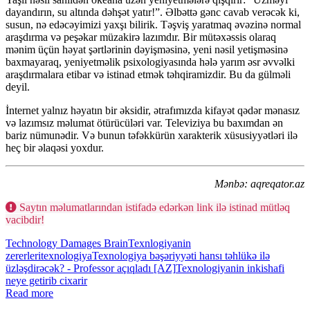
dayandırın, su altında dəhşət yatır!”. Əlbəttə gənc cavab verəcək ki,
susun, nə edəcəyimizi yaxşı bilirik. Təşviş yaratmaq əvəzinə normal
araşdırma və peşəkar müzakirə lazımdır. Bir mütəxəssis olaraq
mənim üçün həyat şərtlərinin dəyişməsinə, yeni nəsil yetişməsinə
baxmayaraq, yeniyetməlik psixologiyasında hələ yarım əsr əvvəlki
araşdırmalara etibar və istinad etmək təhqiramizdir. Bu da gülməli
deyil.
İnternet yalnız həyatın bir əksidir, ətrafımızda kifayət qədər mənasız
və lazımsız məlumat ötürücüləri var. Televiziya bu baxımdan ən
bariz nümunədir. Və bunun təfəkkürün xarakterik xüsusiyyətləri ilə
heç bir əlaqəsi yoxdur.
Mənbə: aqreqator.az
Saytın məlumatlarından istifadə edərkən link ilə istinad mütləq
vacibdir!
Technology Damages Brain
Texnlogiyanin
zererleri
texnologiya
Texnologiya bəşəriyyəti hansı təhlükə ilə
üzləşdirəcək? - Professor açıqladı [AZ]
Texnologiyanin inkishafi
neye getirib cixarir
Read more