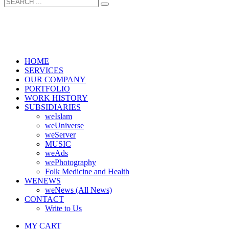
HOME
SERVICES
OUR COMPANY
PORTFOLIO
WORK HISTORY
SUBSIDIARIES
weIslam
weUniverse
weServer
MUSIC
weAds
wePhotography
Folk Medicine and Health
WENEWS
weNews (All News)
CONTACT
Write to Us
MY CART