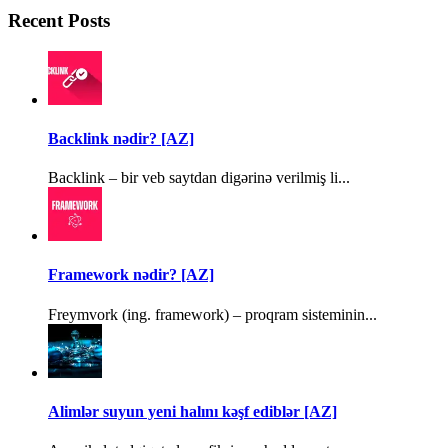
Recent Posts
Backlink nədir? [AZ]
Backlink – bir veb saytdan digərinə verilmiş li...
Framework nədir? [AZ]
Freymvork (ing. framework) – proqram sisteminin...
Alimlər suyun yeni halını kəşf ediblər [AZ]