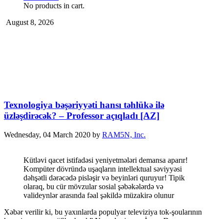
No products in cart.
August 8, 2026
Texnologiya bəşəriyyəti hansı təhlükə ilə
üzləşdirəcək? – Professor açıqladı [AZ]
Wednesday, 04 March 2020
by
RAM5N, Inc.
Kütləvi qacet istifadəsi yeniyetmələri demansa aparır!
Kompüter dövründə uşaqların intellektual səviyyəsi
dəhşətli dərəcədə pisləşir və beyinləri quruyur! Tipik
olaraq, bu cür mövzular sosial şəbəkələrdə və
valideynlər arasında fəal şəkildə müzakirə olunur
Xəbər verilir ki, bu yaxınlarda populyar televiziya tok-şoularının