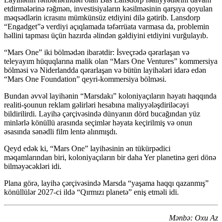
etdirmələrinə rəğmən, investisiyaların kəsilməsinin qarşıya qoyulan
məqsədlərin icrasını mümkünsüz etdiyini dilə gətirib. Lansdorp
“Engadget”ə verdiyi açıqlamada təfərrüata varmasa da, problemin
həllini tapması üçün hazırda əlindən gəldiyini etdiyini vurğulayıb.
“Mars One” iki bölmədən ibarətdir: İsveçrədə qərarlaşan və
teleyayım hüquqlarına malik olan “Mars One Ventures” kommersiya
bölməsi və Niderlandda qərarlaşan və bütün layihələri idarə edən
“Mars One Foundation” qeyri-kommersiya bölməsi.
Bundan əvvəl layihənin “Marsdakı” koloniyaçıların həyatı haqqında
realiti-şounun reklam gəlirləri hesabına maliyyələşdiriləcəyi
bildirilirdi. Layihə çərçivəsində dünyanın dörd bucağından yüz
minlərlə könüllü arasında seçimlər həyata keçirilmiş və onun
əsasında sənədli film lentə alınmışdı.
Qeyd edək ki, “Mars One” layihəsinin ən tükürpədici
məqamlarından biri, koloniyaçıların bir daha Yer planetinə geri dönə
bilməyəcəkləri idi.
Plana görə, layihə çərçivəsində Marsda “yaşama haqqı qazanmış”
könüllülər 2027-ci ildə “Qırmızı planetə” eniş etməli idi.
Mənbə: Oxu Az