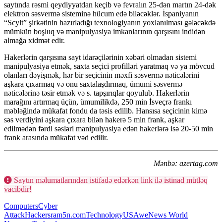
saytında rəsmi qeydiyyatdan keçib və fevralın 25-dən martın 24-dək
elektron səsvermə sisteminə hücum edə biləcəklər. İspaniyanın
“Scylt” şirkətinin hazırladığı texnologiyanın yoxlanılması gələcəkdə
mümkün boşluq və manipulyasiya imkanlarının qarşısını indidən
almağa xidmət edir.
Hakerlərin qarşısına sayt idarəçilərinin xəbəri olmadan sistemi
manipulyasiya etmək, saxta seçici profilləri yaratmaq və ya mövcud
olanları dəyişmək, hər bir seçicinin məxfi səsvermə nəticələrini
aşkara çıxarmaq və onu saxtalaşdırmaq, ümumi səsvermə
nəticələrinə təsir etmək və s. tapşırıqlar qoyulub. Hakerlərin
marağını artırmaq üçün, ümumilikdə, 250 min İsveçrə frankı
məbləğində mükafat fondu da təsis edilib. Hansısa seçicinin kimə
səs verdiyini aşkara çıxara bilən hakerə 5 min frank, aşkar
edilmədən fərdi səsləri manipulyasiya edən hakerlərə isə 20-50 min
frank arasında mükafat vəd edilir.
Mənbə: azertag.com
Saytın məlumatlarından istifadə edərkən link ilə istinad mütləq
vacibdir!
Computers
Cyber
Attack
Hackers
ram5n.com
Technology
USA
weNews World