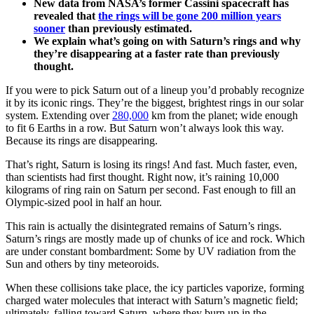
New data from NASA’s former Cassini spacecraft has
revealed that
the rings will be gone 200 million years
sooner
than previously estimated.
We explain what’s going on with Saturn’s rings and why
they’re disappearing at a faster rate than previously
thought.
If you were to pick Saturn out of a lineup you’d probably recognize
it by its iconic rings. They’re the biggest, brightest rings in our solar
system. Extending over
280,000
km from the planet; wide enough
to fit 6 Earths in a row. But Saturn won’t always look this way.
Because its rings are disappearing.
That’s right, Saturn is losing its rings! And fast. Much faster, even,
than scientists had first thought. Right now, it’s raining 10,000
kilograms of ring rain on Saturn per second. Fast enough to fill an
Olympic-sized pool in half an hour.
This rain is actually the disintegrated remains of Saturn’s rings.
Saturn’s rings are mostly made up of chunks of ice and rock. Which
are under constant bombardment: Some by UV radiation from the
Sun and others by tiny meteoroids.
When these collisions take place, the icy particles vaporize, forming
charged water molecules that interact with Saturn’s magnetic field;
ultimately, falling toward Saturn, where they burn up in the