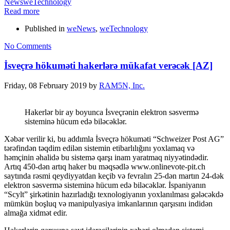
News
weTechnology
Read more
Published in
weNews
,
weTechnology
No Comments
İsveçrə hökuməti hakerlərə mükafat verəcək [AZ]
Friday, 08 February 2019
by
RAM5N, Inc.
Hakerlər bir ay boyunca İsveçrənin elektron səsvermə
sisteminə hücum edə biləcəklər.
Xəbər verilir ki, bu addımla İsveçrə hökuməti “Schweizer Post AG”
tərəfindən təqdim edilən sistemin etibarlılığını yoxlamaq və
həmçinin əhalidə bu sistemə qarşı inam yaratmaq niyyətindədir.
Artıq 450-dən artıq haker bu məqsədlə www.onlinevote-pit.ch
saytında rəsmi qeydiyyatdan keçib və fevralın 25-dən martın 24-dək
elektron səsvermə sisteminə hücum edə biləcəklər. İspaniyanın
“Scylt” şirkətinin hazırladığı texnologiyanın yoxlanılması gələcəkdə
mümkün boşluq və manipulyasiya imkanlarının qarşısını indidən
almağa xidmət edir.