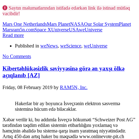
Saytın məlumatlarından istifadə edərkən link ilə istinad mütləq
vacibdir!
Mars One Netherlands
Mars Planet
NASA
Our Solar System
Planet
Mars
ram5n.com
Space X
Universe
USA
weUniverse
Read more
Published in
weNews
,
weScience
,
weUniverse
No Comments
Kibertəhlükəsizlik səviyyəsinə görə ən yaxşı ölkə
açıqlanıb [AZ]
Friday, 08 February 2019
by
RAM5N, Inc.
Hakerlər bir ay boyunca İsveçrənin elektron səsvermə
sisteminə hücum edə biləcəklər.
Xəbər verilir ki, bu addımla İsveçrə hökuməti “Schweizer Post AG”
tərəfindən təqdim edilən sistemin etibarlılığını yoxlamaq və
həmçinin əhalidə bu sistemə qarşı inam yaratmaq niyyətindədir.
Artıq 450-dən artıq haker bu məqsədlə www.onlinevote-pit.ch