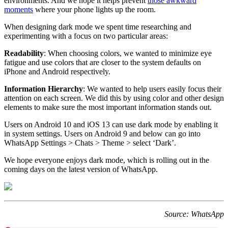
environments. And we hope it helps prevent
those awkward
moments
where your phone lights up the room.
When designing dark mode we spent time researching and
experimenting with a focus on two particular areas:
Readability
: When choosing colors, we wanted to minimize eye
fatigue and use colors that are closer to the system defaults on
iPhone and Android respectively.
Information Hierarchy
: We wanted to help users easily focus their
attention on each screen. We did this by using color and other design
elements to make sure the most important information stands out.
Users on Android 10 and iOS 13 can use dark mode by enabling it
in system settings. Users on Android 9 and below can go into
WhatsApp Settings > Chats > Theme > select ‘Dark’.
We hope everyone enjoys dark mode, which is rolling out in the
coming days on the latest version of WhatsApp.
Source: WhatsApp