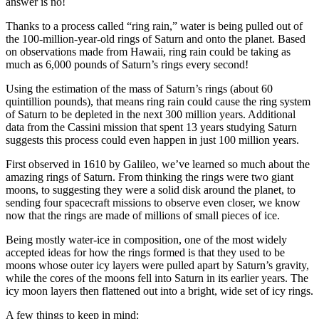
answer is no!
Thanks to a process called “ring rain,” water is being pulled out of
the 100-million-year-old rings of Saturn and onto the planet. Based
on observations made from Hawaii, ring rain could be taking as
much as 6,000 pounds of Saturn’s rings every second!
Using the estimation of the mass of Saturn’s rings (about 60
quintillion pounds), that means ring rain could cause the ring system
of Saturn to be depleted in the next 300 million years. Additional
data from the Cassini mission that spent 13 years studying Saturn
suggests this process could even happen in just 100 million years.
First observed in 1610 by Galileo, we’ve learned so much about the
amazing rings of Saturn. From thinking the rings were two giant
moons, to suggesting they were a solid disk around the planet, to
sending four spacecraft missions to observe even closer, we know
now that the rings are made of millions of small pieces of ice.
Being mostly water-ice in composition, one of the most widely
accepted ideas for how the rings formed is that they used to be
moons whose outer icy layers were pulled apart by Saturn’s gravity,
while the cores of the moons fell into Saturn in its earlier years. The
icy moon layers then flattened out into a bright, wide set of icy rings.
A few things to keep in mind: