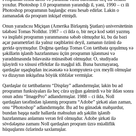
yoxdur. Photoshop 1.0 proqramının yarandığı il, yəni, 1990 – cı ili
Photoshop proqramının başlanğıc erası hesab edirlər. Lakin o
zamanadək də proqram inkişaf etmişdi.
Onun yaradıcısı Miçiqan (Amerika Birləşmiş Ştatları) universitetinin
tələbəsi Tomas Nolldur. 1987 – ci ildə o, bir neçə kod sətiri yazmış
və inqilabi proqramın yaranmasına səbəb olmuşdur ki, bu da bəzi
açar parametrləri ilə yalnız rəqiblərini deyil, zamanın özünü də
geridə qoymuşdur. Doğma qardaşı Tomas Con tərtibata qoşulmuş və
şəkillərin işlənib hazırlanması üçün proqramın işlənməsi və
yaradılmasında bilavasitə münasibəti olmuşdur. O, studiyada
işləyirdi və xüsusi effektlər ilə məşğul idi. Buna baxmayaraq,
qardaşlar uşaqlıqdan incəsənətə və kompyuterə çox meylli olmuşlar
və dizaynın inkişafına böyük töhfələr vermişlər.
Qardaşlar öz tərtibatlarını “Display” adlandırmışlar, lakin bu ad
proqramın funksiyaları ilə heç cürə uyğun gəlmirdi və bir ildən sonra
onun adını “ImagePro” adlandırmışlar. 1988 – ci ildə, Noll
qardaşları tərəfindən işlənmiş proqramı “Adobe” şirkəti alan zaman,
onu “Photoshop” adlandırmışdır. Bu ad bu günədək məhşurdur,
bundan başqa nadir hallarda məhsulun adı şəkilin işlənib
hazırlanması anlamını verən feil olmuşdur. Adobe şirkəti ilə
sövdələşmə zamanı Noll qardaşları proqram üzrə müəlliflik
hüquqlarını özlərində saxlamışlar.