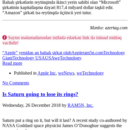
Bahalı şirkətlərin reytinqində ikinci yerin sahibi olan “Microsoft”
şirkətinin kapitallaşma dəyəri 817,4 milyard dollar təşkil edir.
“Amazon” şirkəti isə reytinqdə üçüncü yeri tutur.
Mənbə: azertag.com
Saytın məlumatlarından istifadə edərkən link ilə istinad mütləq
vacibdir!
“Apple” yenidən ən bahalı şirkət olub
Apple
ram5n.com
Technology
Giant
Technology USA
USA
weTechnology
Read more
Published in
Apple Inc
,
weNews
,
weTechnology
No Comments
Is Saturn going to lose its rings?
Wednesday, 26 December 2018
by
RAM5N, Inc.
Saturn put a ring on it, but will it last? A recent study co-authored by
NASA Goddard space physicist James O’Donoghue suggests the