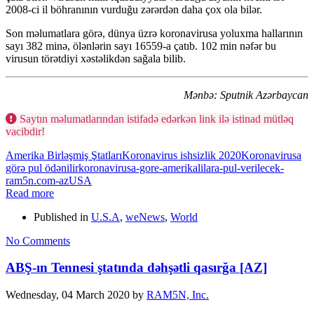
2008-ci il böhranının vurduğu zərərdən daha çox ola bilər.
Son məlumatlara görə, dünya üzrə koronavirusa yoluxma hallarının
sayı 382 minə, ölənlərin sayı 16559-a çatıb. 102 min nəfər bu
virusun törətdiyi xəstəlikdən sağala bilib.
Mənbə: Sputnik Azərbaycan
Saytın məlumatlarından istifadə edərkən link ilə istinad mütləq
vacibdir!
Amerika Birləşmiş Ştatları
Koronavirus ishsizlik 2020
Koronavirusa
görə pul ödənilir
koronavirusa-gore-amerikalilara-pul-verilecek-
ram5n.com-az
USA
Read more
Published in
U.S.A
,
weNews
,
World
No Comments
ABŞ-ın Tennesi ştatında dəhşətli qasırğa [AZ]
Wednesday, 04 March 2020
by
RAM5N, Inc.