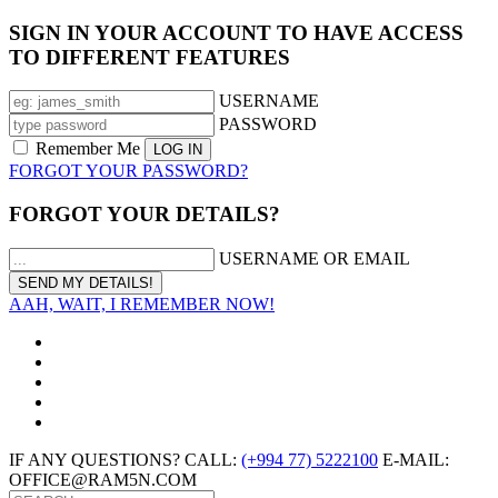
SIGN IN YOUR ACCOUNT TO HAVE ACCESS
TO DIFFERENT FEATURES
USERNAME
PASSWORD
Remember Me
FORGOT YOUR PASSWORD?
FORGOT YOUR DETAILS?
USERNAME OR EMAIL
AAH, WAIT, I REMEMBER NOW!
IF ANY QUESTIONS? CALL:
(+994 77) 5222100
E-MAIL:
OFFICE@RAM5N.COM