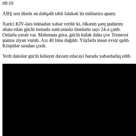
08:10
ABŞ son illərin ən dəhşətli təbii fəlakəti ilə mübarizə aparır.
Xarici KİV-lərə istinadən xəbər verilir ki, ölkənin şərq ştatlarını
əhatə edən güclü tornado nəticəsində ölənlərin sayı 24-ə çatıb.
Onlarla yaralı var. Məlumata görə, güclü külək daha çox Tennessi
ştatına ziyan vurub. Azı 40 bina dağılıb. Yüzlərlə insan evsiz qalıb.
Körpülər sıradan çıxıb.
Yerli dairələr güclü küləyin davam edəcəyi barədə xəbərdarlıq edib.