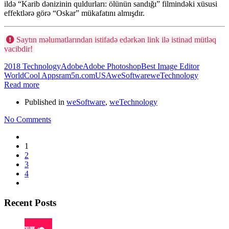
ildə “Karib dənizinin quldurları: ölünün sandığı” filmindəki xüsusi
effektlərə görə “Oskar” mükafatını almışdır.
Saytın məlumatlarından istifadə edərkən link ilə istinad mütləq
vacibdir!
2018 Technology
Adobe
Adobe Photoshop
Best Image Editor
World
Cool Apps
ram5n.com
USA
weSoftware
weTechnology
Read more
Published in
weSoftware
,
weTechnology
No Comments
1
2
3
4
Recent Posts