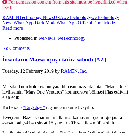
For permission content from this site must be hyperlinked when
used!
RAM5N
Technology News
USA
weTechnology
weTechnology
News
WhatsApp Dark Mode
WhatsApp Official Dark Mode
Read more
Published in
weNews
,
weTechnology
No Comments
İnsanların Marsa uçuşu təxirə salındı [AZ]
Tuesday, 12 February 2019
by
RAM5N, Inc.
Marsda daimi koloniyanın yaradılmasını nəzərdə tutan “Mars One”
layihəsinin “Mars One Ventures” kommersiya bölməsi iflas etdiyini
elan edib.
Bu barədə
“Engadget”
nəşrində məlumat yayılıb.
İsveçrənin Bazel şəhərinin mülki məhkəməsinin çıxardığı qərara
əsasən, adıçəkilən şirkət 15 yanvar 2019-cu ildə müflis olub.
Layihənin rəhbərlərindən olan Bas Lansdorp fəaliyyətlərini davam