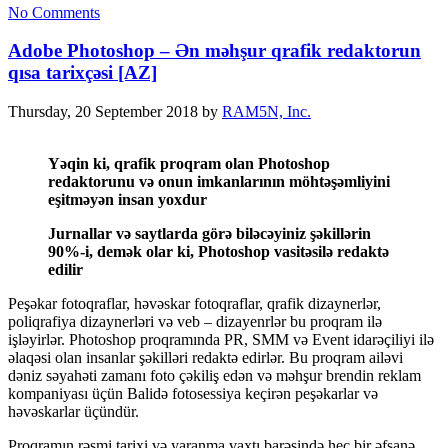
No Comments
Adobe Photoshop – Ən məhşur qrafik redaktorun
qısa tarixçəsi [AZ]
Thursday, 20 September 2018
by
RAM5N, Inc.
Yəqin ki, qrafik proqram olan Photoshop
redaktorunu və onun imkanlarının möhtəşəmliyini
eşitməyən insan yoxdur
Jurnallar və saytlarda görə biləcəyiniz şəkillərin
90%-i, demək olar ki, Photoshop vasitəsilə redaktə
edilir
Peşəkar fotoqraflar, həvəskar fotoqraflar, qrafik dizaynerlər,
poliqrafiya dizaynerləri və veb – dizayenrlər bu proqram ilə
işləyirlər. Photoshop proqramında PR, SMM və Event idarəçiliyi ilə
əlaqəsi olan insanlar şəkilləri redaktə edirlər. Bu proqram ailəvi
dəniz səyahəti zamanı foto çəkiliş edən və məhşur brendin reklam
kompaniyası üçün Balidə fotosessiya keçirən peşəkarlar və
həvəskarlar üçündür.
Proqramın rəsmi tarixi və yaranma vaxtı barəsində heç bir əfsanə