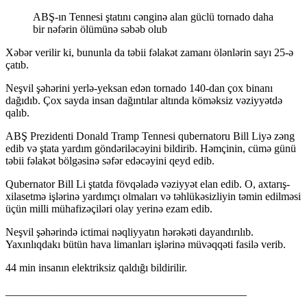
ABŞ-ın Tennesi ştatını cənginə alan güclü tornado daha
bir nəfərin ölümünə səbəb olub
Xəbər verilir ki, bununla da təbii fəlakət zamanı ölənlərin sayı 25-ə
çatıb.
Neşvil şəhərini yerlə-yeksan edən tornado 140-dan çox binanı
dağıdıb. Çox sayda insan dağıntılar altında köməksiz vəziyyətdə
qalıb.
ABŞ Prezidenti Donald Tramp Tennesi qubernatoru Bill Liyə zəng
edib və ştata yardım göndəriləcəyini bildirib. Həmçinin, cümə günü
təbii fəlakət bölgəsinə səfər edəcəyini qeyd edib.
Qubernator Bill Li ştatda fövqəladə vəziyyət elan edib. O, axtarış-
xilasetmə işlərinə yardımçı olmaları və təhlükəsizliyin təmin edilməsi
üçün milli mühafizəçiləri olay yerinə ezam edib.
Neşvil şəhərində ictimai nəqliyyatın hərəkəti dayandırılıb.
Yaxınlıqdakı bütün hava limanları işlərinə müvəqqəti fasilə verib.
44 min insanın elektriksiz qaldığı bildirilir.
____________________________________________