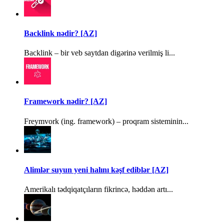
Backlink nədir? [AZ]
Backlink – bir veb saytdan digərinə verilmiş li...
Framework nədir? [AZ]
Freymvork (ing. framework) – proqram sisteminin...
Alimlər suyun yeni halını kəşf ediblər [AZ]
Amerikalı tədqiqatçıların fikrincə, həddən artı...