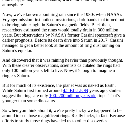
atmosphere.
Now, we’ve known about ring rain since the 1980s when NASA’s
Voyager mission first noticed mysterious, dark bands that turned out
to be ring rain caught in Saturn’s magnetic fields. Back then,
researchers estimated the rings would totally drain in 300 million
years. But observations by NASA’s former Cassini spacecraft give a
darker prognosis. Before its death dive into Saturn in 2017, Cassini
managed to get a better look at the amount of ring-dust raining on
Saturn’s equator.
And discovered that it was raining heavier than previously thought.
With these clearer observations, scientists calculated the rings had
only 100 million years left to live. Now, it’s tough to imagine a
ringless Saturn.
But for much of its existence, the planet was as naked as Earth.
While Saturn first formed around
4.5 BILLION
years ago, studies
suggest the rings are only
100- 200 million years old,
tops. That’s
younger than some dinosaurs.
So when you think about it, we’re pretty lucky we happened to be
around to see those magnificent rings. Really lucky, in fact. Because
efforts to study those rings have led us to other discoveries.