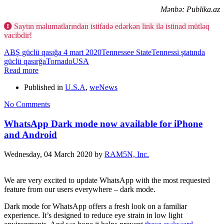
Mənbə: Publika.az
Saytın məlumatlarından istifadə edərkən link ilə istinad mütləq
vacibdir!
ABŞ güclü qasığa 4 mart 2020
Tennessee State
Tennessi ştatında
güclü qasırğa
Tornado
USA
Read more
Published in
U.S.A
,
weNews
No Comments
WhatsApp Dark mode now available for iPhone
and Android
Wednesday, 04 March 2020
by
RAM5N, Inc.
We are very excited to update WhatsApp with the most requested
feature from our users everywhere – dark mode.
Dark mode for WhatsApp offers a fresh look on a familiar
experience. It’s designed to reduce eye strain in low light