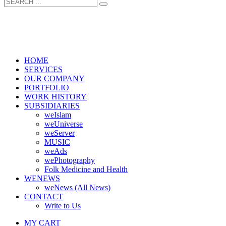
HOME
SERVICES
OUR COMPANY
PORTFOLIO
WORK HISTORY
SUBSIDIARIES
weIslam
weUniverse
weServer
MUSIC
weAds
wePhotography
Folk Medicine and Health
WENEWS
weNews (All News)
CONTACT
Write to Us
MY CART