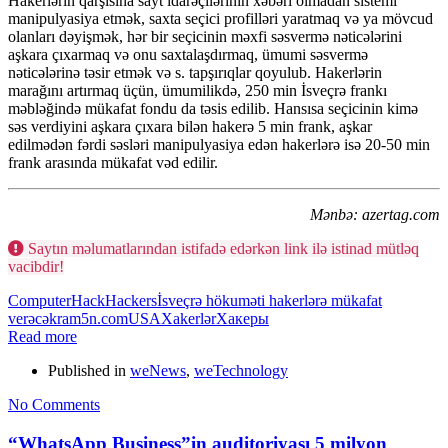
Hakerlərin qarşısına sayt idarəçilərinin xəbəri olmadan sistemi
manipulyasiya etmək, saxta seçici profilləri yaratmaq və ya mövcud
olanları dəyişmək, hər bir seçicinin məxfi səsvermə nəticələrini
aşkara çıxarmaq və onu saxtalaşdırmaq, ümumi səsvermə
nəticələrinə təsir etmək və s. tapşırıqlar qoyulub. Hakerlərin
marağını artırmaq üçün, ümumilikdə, 250 min İsveçrə frankı
məbləğində mükafat fondu da təsis edilib. Hansısa seçicinin kimə
səs verdiyini aşkara çıxara bilən hakerə 5 min frank, aşkar
edilmədən fərdi səsləri manipulyasiya edən hakerlərə isə 20-50 min
frank arasında mükafat vəd edilir.
Mənbə: azertag.com
Saytın məlumatlarından istifadə edərkən link ilə istinad mütləq
vacibdir!
Computer
Hack
Hackers
İsveçrə hökuməti hakerlərə mükafat
verəcək
ram5n.com
USA
Xakerlər
Хакеры
Read more
Published in
weNews
,
weTechnology
No Comments
“WhatsApp Business”in auditoriyası 5 milyon