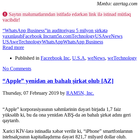
Mənbə: azertag.com
Saytın məlumatlarından istifadə edərkən link ilə istinad mütləq
vacibdir!
“WhatsApp Business”in auditoriyası 5 milyon şirkətə
yaxınlaşıb
Facebook Inc
ram5n.com
Technology
USA
weNews
USA
weTechnology
WhatsApp
WhatsApp Business
Read more
Published in
Faceebook Inc
,
U.S.A
,
weNews
,
weTechnology
No Comments
“Apple” yenidən ən bahalı şirkət olub [AZ]
Thursday, 07 February 2019
by
RAM5N, Inc.
“Apple” korporasiyasının səhmlərinin dəyəri birjada 1,7 faiz
yüksəlib ki, bu da ona yenidən ABŞ-da ən bahalı şirkət adını geri
qaytarıb.
Xarici KİV-lərə istinadla xəbər verilir ki, “iPhone” smartfonlarının
istehsalçısının kapitallaşdırma dəyəri 821,7 milyard dollar olub.