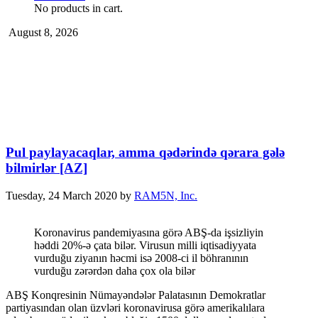
No products in cart.
August 8, 2026
Pul paylayacaqlar, amma qədərində qərara gələ
bilmirlər [AZ]
Tuesday, 24 March 2020
by
RAM5N, Inc.
Koronavirus pandemiyasına görə ABŞ-da işsizliyin
həddi 20%-ə çata bilər. Virusun milli iqtisadiyyata
vurduğu ziyanın həcmi isə 2008-ci il böhranının
vurduğu zərərdən daha çox ola bilər
ABŞ Konqresinin Nümayəndələr Palatasının Demokratlar
partiyasından olan üzvləri koronavirusa görə amerikalılara