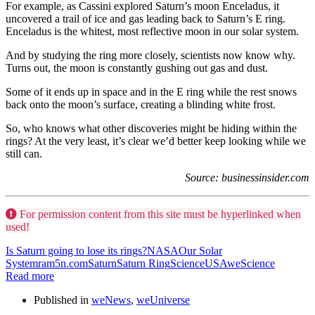
For example, as Cassini explored Saturn’s moon Enceladus, it
uncovered a trail of ice and gas leading back to Saturn’s E ring.
Enceladus is the whitest, most reflective moon in our solar system.
And by studying the ring more closely, scientists now know why.
Turns out, the moon is constantly gushing out gas and dust.
Some of it ends up in space and in the E ring while the rest snows
back onto the moon’s surface, creating a blinding white frost.
So, who knows what other discoveries might be hiding within the
rings? At the very least, it’s clear we’d better keep looking while we
still can.
Source: businessinsider.com
For permission content from this site must be hyperlinked when
used!
Is Saturn going to lose its rings?
NASA
Our Solar
System
ram5n.com
Saturn
Saturn Ring
Science
USA
weScience
Read more
Published in
weNews
,
weUniverse