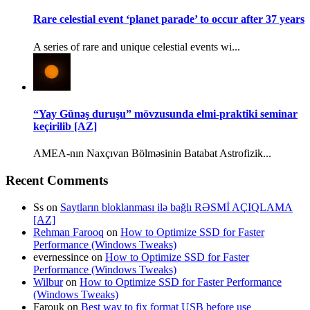
Rare celestial event ‘planet parade’ to occur after 37 years
A series of rare and unique celestial events wi...
“Yay Günəş duruşu” mövzusunda elmi-praktiki seminar
keçirilib [AZ]
AMEA-nın Naxçıvan Bölməsinin Batabat Astrofizik...
Recent Comments
Ss
on
Saytların bloklanması ilə bağlı RƏSMİ AÇIQLAMA
[AZ]
Rehman Farooq
on
How to Optimize SSD for Faster
Performance (Windows Tweaks)
evernessince
on
How to Optimize SSD for Faster
Performance (Windows Tweaks)
Wilbur
on
How to Optimize SSD for Faster Performance
(Windows Tweaks)
Farouk
on
Best way to fix format USB before use