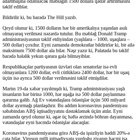
adambaşına ödəniləcək məbləğin 1500 dollara qədər artırılmasını
təklif ediblər.
Bildirilir ki, bu barədə The Hill yazıb.
Qeyd olunur ki, 1500 dolların hər bir amerikalıya yaşından asılı
olmayaraq verilməsi nəzərdə tutulur. Bu məbləğ Donald Tramp
administrasiyasının təklif etdiyindən (yaşlılara – 1000, uşaqlara –
500 dollar) çoxdur. Eyni zamanda demokratlar bildirirlər ki, bir ailə
maksimum 7500 dollar ala bilər. Nəşr yazır ki, Palatada bu təklif
barədə hələlik yekun qərara gələ bilməyiblər.
Respublikaçılar partiyasının üzvləri olan senatorlar isə evli
olmayanlara 1200 dollar, evli cütlüklərə 2400 dollar, hər bir uşaq
üçün isə ayrıca 500 dollar verilməsini təklif etmişdilər.
Martın 19-da xəbər yayılmışdı ki, Tramp administrasiyası yaşlı
insanların hər birinə 1000, hər uşağa isə 500 dollar paylanması
qərarına gəlib. Ağ Ev vətəndaşlara ödənişlər üçün 500 milyard
dollar ayırmağı planlaşdırır. Bu addım koronavirus pandemiyası
səbəbindən ABŞ iqtisadiyyatını dəstəkləmək üçün atılır. Eyni
zamanda qeyd olunur ki, əgər üç həftə ərzində böhran dayanmasa,
vətəndaşlar eyni həcmdə ödənişlər alacaqlar.
Koronavirus pandemiyasına görə ABŞ-da işsizliyin həddi 20%-ə
çata bilər. Virusun milli iqtisadiyyata vurduğu ziyanın həcmi isə