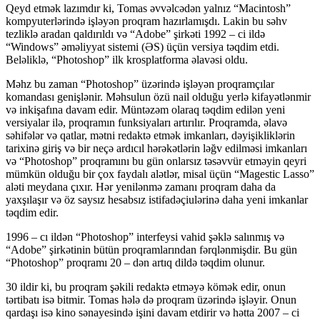
Qeyd etmək lazımdır ki, Tomas əvvəlcədən yalnız “Macintosh”
kompyuterlərində işləyən proqram hazırlamışdı. Lakin bu səhv
tezliklə aradan qaldırıldı və “Adobe” şirkəti 1992 – ci ildə
“Windows” əməliyyat sistemi (ƏS) üçün versiya təqdim etdi.
Beləliklə, “Photoshop” ilk krosplatforma əlavəsi oldu.
Məhz bu zaman “Photoshop” üzərində işləyən proqramçılar
komandası genişlənir. Məhsulun özü nail olduğu yerlə kifayətlənmir
və inkişafına davam edir. Müntəzəm olaraq təqdim edilən yeni
versiyalar ilə, proqramın funksiyaları artırılır. Proqramda, əlavə
səhifələr və qatlar, mətni redaktə etmək imkanları, dəyişikliklərin
tarixinə giriş və bir neçə ardıcıl hərəkətlərin ləğv edilməsi imkanları
və “Photoshop” proqramını bu gün onlarsız təsəvvür etməyin qeyri
mümkün olduğu bir çox faydalı alətlər, misal üçün “Magestic Lasso”
aləti meydana çıxır. Hər yenilənmə zamanı proqram daha da
yaxşılaşır və öz saysız hesabsız istifadəçiulərinə daha yeni imkanlar
təqdim edir.
1996 – cı ildən “Photoshop” interfeysi vahid şəklə salınmış və
“Adobe” şirkətinin bütün proqramlarından fərqlənmişdir. Bu gün
“Photoshop” proqramı 20 – dən artıq dildə təqdim olunur.
30 ildir ki, bu proqram şəkili redaktə etməyə kömək edir, onun
tərtibatı isə bitmir. Tomas hələ də proqram üzərində işləyir. Onun
qardaşı isə kino sənayesində işini davam etdirir və hətta 2007 – ci