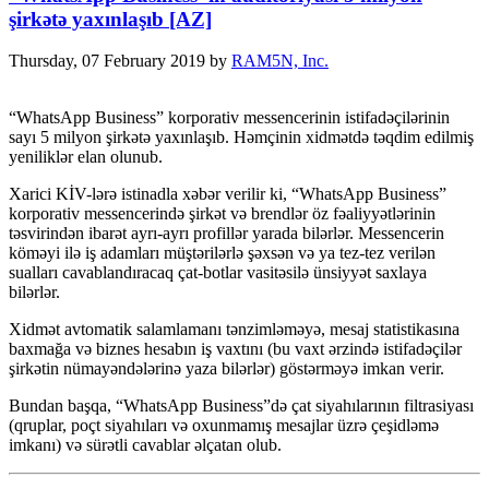
şirkətə yaxınlaşıb [AZ]
Thursday, 07 February 2019
by
RAM5N, Inc.
“WhatsApp Business” korporativ messencerinin istifadəçilərinin
sayı 5 milyon şirkətə yaxınlaşıb. Həmçinin xidmətdə təqdim edilmiş
yeniliklər elan olunub.
Xarici KİV-lərə istinadla xəbər verilir ki, “WhatsApp Business”
korporativ messencerində şirkət və brendlər öz fəaliyyətlərinin
təsvirindən ibarət ayrı-ayrı profillər yarada bilərlər. Messencerin
köməyi ilə iş adamları müştərilərlə şəxsən və ya tez-tez verilən
sualları cavablandıracaq çat-botlar vasitəsilə ünsiyyət saxlaya
bilərlər.
Xidmət avtomatik salamlamanı tənzimləməyə, mesaj statistikasına
baxmağa və biznes hesabın iş vaxtını (bu vaxt ərzində istifadəçilər
şirkətin nümayəndələrinə yaza bilərlər) göstərməyə imkan verir.
Bundan başqa, “WhatsApp Business”də çat siyahılarının filtrasiyası
(qruplar, poçt siyahıları və oxunmamış mesajlar üzrə çeşidləmə
imkanı) və sürətli cavablar əlçatan olub.