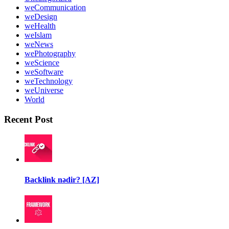
weCommunication
weDesign
weHealth
weIslam
weNews
wePhotography
weScience
weSoftware
weTechnology
weUniverse
World
Recent Post
Backlink nədir? [AZ]