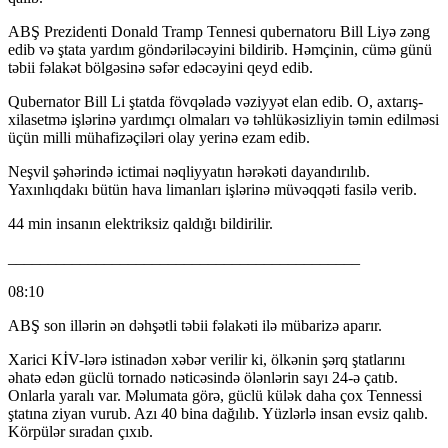
ABŞ Prezidenti Donald Tramp Tennesi qubernatoru Bill Liyə zəng
edib və ştata yardım göndəriləcəyini bildirib. Həmçinin, cümə günü
təbii fəlakət bölgəsinə səfər edəcəyini qeyd edib.
Qubernator Bill Li ştatda fövqəladə vəziyyət elan edib. O, axtarış-
xilasetmə işlərinə yardımçı olmaları və təhlükəsizliyin təmin edilməsi
üçün milli mühafizəçiləri olay yerinə ezam edib.
Neşvil şəhərində ictimai nəqliyyatın hərəkəti dayandırılıb.
Yaxınlıqdakı bütün hava limanları işlərinə müvəqqəti fasilə verib.
44 min insanın elektriksiz qaldığı bildirilir.
____________________________________________
08:10
ABŞ son illərin ən dəhşətli təbii fəlakəti ilə mübarizə aparır.
Xarici KİV-lərə istinadən xəbər verilir ki, ölkənin şərq ştatlarını
əhatə edən güclü tornado nəticəsində ölənlərin sayı 24-ə çatıb.
Onlarla yaralı var. Məlumata görə, güclü külək daha çox Tennessi
ştatına ziyan vurub. Azı 40 bina dağılıb. Yüzlərlə insan evsiz qalıb.
Körpülər sıradan çıxıb.