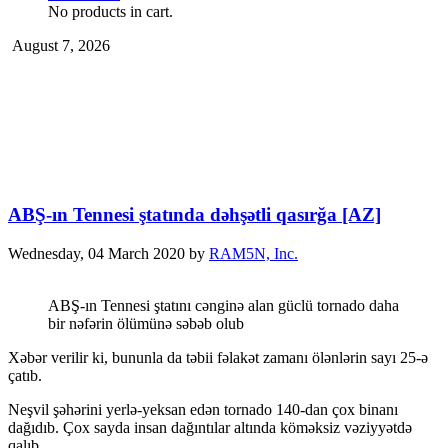
No products in cart.
August 7, 2026
ABŞ-ın Tennesi ştatında dəhşətli qasırğa [AZ]
Wednesday, 04 March 2020
by
RAM5N, Inc.
ABŞ-ın Tennesi ştatını cənginə alan güclü tornado daha
bir nəfərin ölümünə səbəb olub
Xəbər verilir ki, bununla da təbii fəlakət zamanı ölənlərin sayı 25-ə
çatıb.
Neşvil şəhərini yerlə-yeksan edən tornado 140-dan çox binanı
dağıdıb. Çox sayda insan dağıntılar altında köməksiz vəziyyətdə
qalıb.