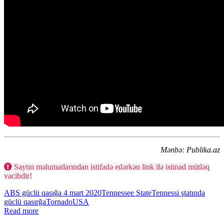
Mənbə: Publika.az
Saytın məlumatlarından istifadə edərkən link ilə istinad mütləq
vacibdir!
ABŞ güclü qasığa 4 mart 2020
Tennessee State
Tennessi ştatında
güclü qasırğa
Tornado
USA
Read more