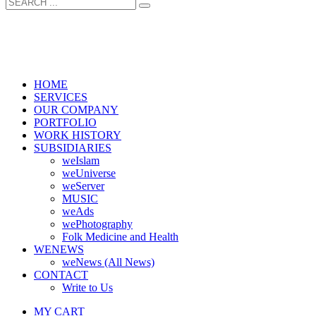
HOME
SERVICES
OUR COMPANY
PORTFOLIO
WORK HISTORY
SUBSIDIARIES
weIslam
weUniverse
weServer
MUSIC
weAds
wePhotography
Folk Medicine and Health
WENEWS
weNews (All News)
CONTACT
Write to Us
MY CART