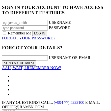
SIGN IN YOUR ACCOUNT TO HAVE ACCESS
TO DIFFERENT FEATURES
USERNAME
PASSWORD
Remember Me
FORGOT YOUR PASSWORD?
FORGOT YOUR DETAILS?
USERNAME OR EMAIL
AAH, WAIT, I REMEMBER NOW!
IF ANY QUESTIONS? CALL:
(+994 77) 5222100
E-MAIL:
OFFICE@RAM5N.COM