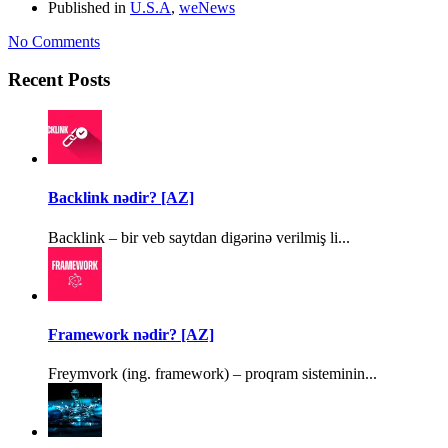
Published in
U.S.A
,
weNews
No Comments
Recent Posts
Backlink nədir? [AZ]
Backlink – bir veb saytdan digərinə verilmiş li...
Framework nədir? [AZ]
Freymvork (ing. framework) – proqram sisteminin...