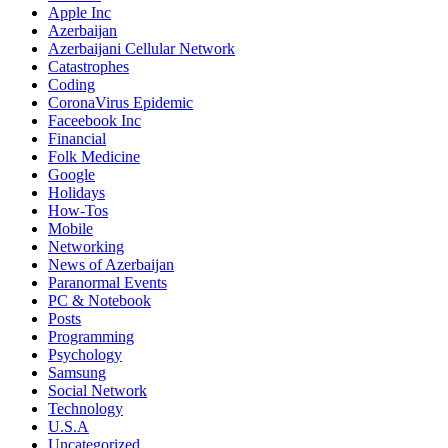
Apple Inc
Azerbaijan
Azerbaijani Cellular Network
Catastrophes
Coding
CoronaVirus Epidemic
Faceebook Inc
Financial
Folk Medicine
Google
Holidays
How-Tos
Mobile
Networking
News of Azerbaijan
Paranormal Events
PC & Notebook
Posts
Programming
Psychology
Samsung
Social Network
Technology
U.S.A
Uncategorized