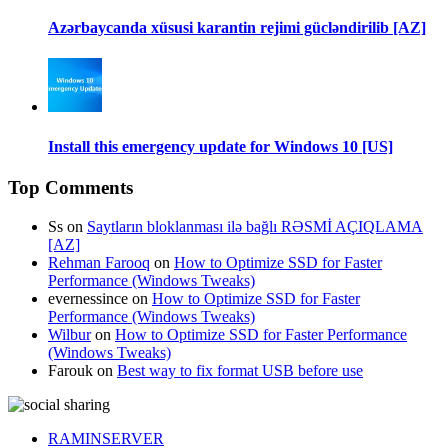
Azərbaycanda xüsusi karantin rejimi gücləndirilib [AZ]
Install this emergency update for Windows 10 [US]
Top Comments
Ss
on
Saytların bloklanması ilə bağlı RƏSMİ AÇIQLAMA
[AZ]
Rehman Farooq
on
How to Optimize SSD for Faster
Performance (Windows Tweaks)
evernessince
on
How to Optimize SSD for Faster
Performance (Windows Tweaks)
Wilbur
on
How to Optimize SSD for Faster Performance
(Windows Tweaks)
Farouk
on
Best way to fix format USB before use
RAMINSERVER