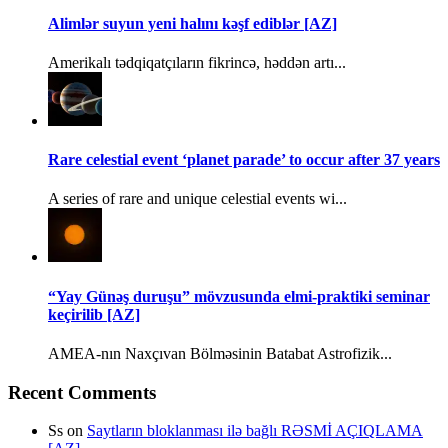
Alimlər suyun yeni halını kəşf ediblər [AZ]
Amerikalı tədqiqatçıların fikrincə, həddən artı...
Rare celestial event ‘planet parade’ to occur after 37 years
A series of rare and unique celestial events wi...
“Yay Günəş duruşu” mövzusunda elmi-praktiki seminar
keçirilib [AZ]
AMEA-nın Naxçıvan Bölməsinin Batabat Astrofizik...
Recent Comments
Ss
on
Saytların bloklanması ilə bağlı RƏSMİ AÇIQLAMA