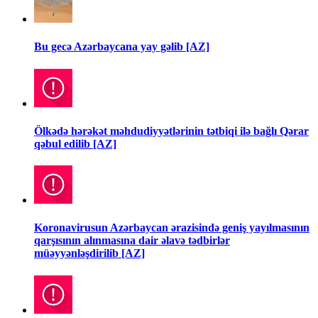
Bu gecə Azərbaycana yay gəlib [AZ]
Ölkədə hərəkət məhdudiyyətlərinin tətbiqi ilə bağlı Qərar
qəbul edilib [AZ]
Koronavirusun Azərbaycan ərazisində geniş yayılmasının
qarşısının alınmasına dair əlavə tədbirlər
müəyyənləşdirilib [AZ]