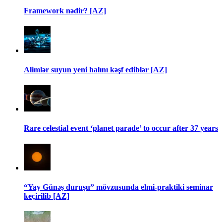
Framework nədir? [AZ]
Alimlər suyun yeni halını kəşf ediblər [AZ]
Rare celestial event ‘planet parade’ to occur after 37 years
“Yay Günəş duruşu” mövzusunda elmi-praktiki seminar
keçirilib [AZ]