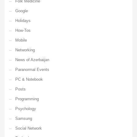
Folk Medicine
Google
Holidays
How-Tos
Mobile
Networking
News of Azerbaijan
Paranormal Events
PC & Notebook
Posts
Programming
Psychology
Samsung
Social Network