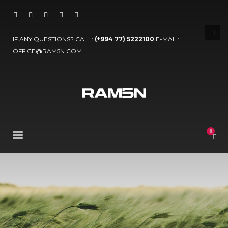
IF ANY QUESTIONS? CALL:
(+994 77) 5222100
E-MAIL:
OFFICE@RAM5N.COM