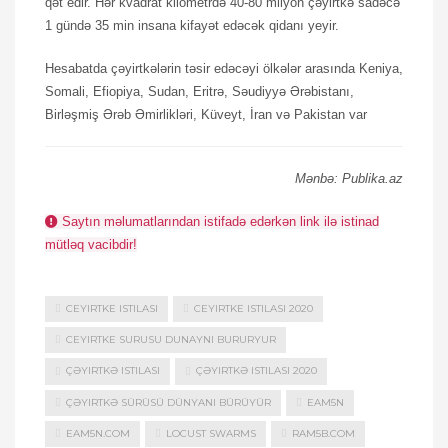
qət edir. Hər kvadrat kilometrdə 40-80 milyon çəyirtkə sadəcə
1 gündə 35 min insana kifayət edəcək qidanı yeyir.
Hesabatda çəyirtkələrin təsir edəcəyi ölkələr arasında Keniya,
Somali, Efiopiya, Sudan, Eritrə, Səudiyyə Ərəbistanı,
Birləşmiş Ərəb Əmirlikləri, Küveyt, İran və Pakistan var
Mənbə: Publika.az
Saytın məlumatlarından istifadə edərkən link ilə istinad
mütləq vacibdir!
CEYIRTKE ISTILASI
CEYIRTKE ISTILASI 2020
CEYIRTKE SURUSU DUNAYNI BURURYUR
ÇƏYIRTKƏ ISTILASI
ÇƏYIRTKƏ ISTILASI 2020
ÇƏYIRTKƏ SÜRÜSÜ DÜNYANI BÜRÜYÜR
EAM5N
EAM5N.COM
LOCUST SWARMS
RAM5B.COM