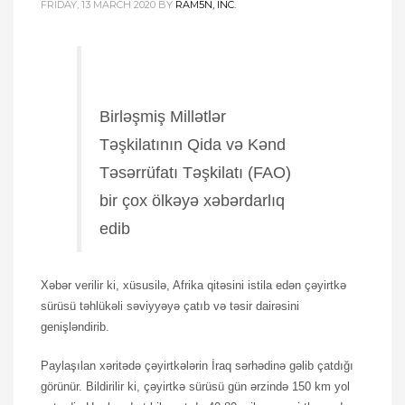
FRIDAY, 13 MARCH 2020
BY
RAM5N, INC.
Birləşmiş Millətlər
Təşkilatının Qida və Kənd
Təsərrüfatı Təşkilatı (FAO)
bir çox ölkəyə xəbərdarlıq
edib
Xəbər verilir ki, xüsusilə, Afrika qitəsini istila edən çəyirtkə
sürüsü təhlükəli səviyyəyə çatıb və təsir dairəsini
genişləndirib.
Paylaşılan xəritədə çəyirtkələrin İraq sərhədinə gəlib çatdığı
görünür. Bildirilir ki, çəyirtkə sürüsü gün ərzində 150 km yol