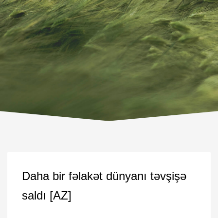
Daha bir fəlakət dünyanı təvşişə
saldı [AZ]