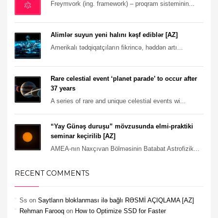
Freymvork (ing. framework) – proqram sisteminin...
Alimlər suyun yeni halını kəşf ediblər [AZ]
Amerikalı tədqiqatçıların fikrincə, həddən artı...
Rare celestial event ‘planet parade’ to occur after
37 years
A series of rare and unique celestial events wi...
“Yay Günəş duruşu” mövzusunda elmi-praktiki
seminar keçirilib [AZ]
AMEA-nın Naxçıvan Bölməsinin Batabat Astrofizik...
RECENT COMMENTS
Ss
on
Saytların bloklanması ilə bağlı RƏSMİ AÇIQLAMA [AZ]
Rehman Farooq
on
How to Optimize SSD for Faster