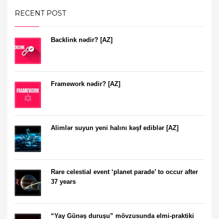
RECENT POST
Backlink nədir? [AZ]
Framework nədir? [AZ]
Alimlər suyun yeni halını kəşf ediblər [AZ]
Rare celestial event ‘planet parade’ to occur after
37 years
“Yay Günəş duruşu” mövzusunda elmi-praktiki