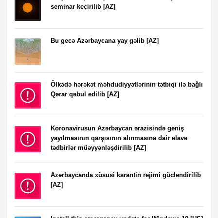
seminar keçirilib [AZ]
Bu gecə Azərbaycana yay gəlib [AZ]
Ölkədə hərəkət məhdudiyyətlərinin tətbiqi ilə bağlı
Qərar qəbul edilib [AZ]
Koronavirusun Azərbaycan ərazisində geniş
yayılmasının qarşısının alınmasına dair əlavə
tədbirlər müəyyənləşdirilib [AZ]
Azərbaycanda xüsusi karantin rejimi gücləndirilib
[AZ]