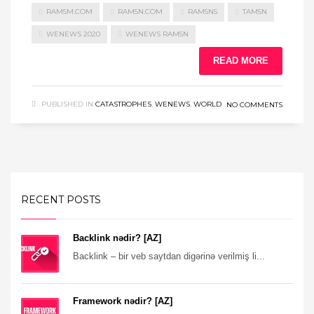
RAM5M.COM
RAM5N.COM
RAM5N5
TAM5N
WENEWS 2020
WENEWS RAM5N
READ MORE
PUBLISHED IN
CATASTROPHES
,
WENEWS
,
WORLD
NO COMMENTS
RECENT POSTS
Backlink nədir? [AZ]
Backlink – bir veb saytdan digərinə verilmiş li...
Framework nədir? [AZ]