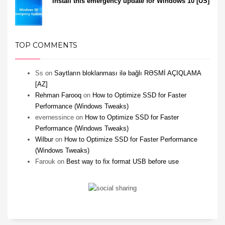
Install this emergency update for Windows 10 [US]
TOP COMMENTS
Ss
on
Saytların bloklanması ilə bağlı RƏSMİ AÇIQLAMA
[AZ]
Rehman Farooq
on
How to Optimize SSD for Faster
Performance (Windows Tweaks)
evernessince
on
How to Optimize SSD for Faster
Performance (Windows Tweaks)
Wilbur
on
How to Optimize SSD for Faster Performance
(Windows Tweaks)
Farouk
on
Best way to fix format USB before use