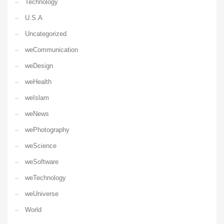
Technology
U.S.A
Uncategorized
weCommunication
weDesign
weHealth
weIslam
weNews
wePhotography
weScience
weSoftware
weTechnology
weUniverse
World