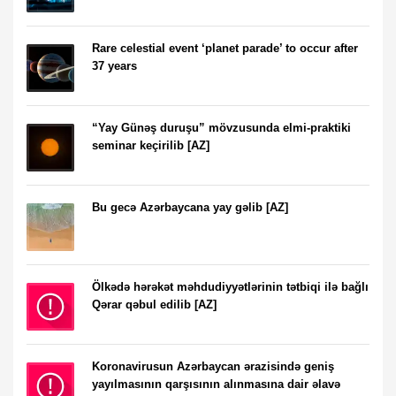
Rare celestial event ‘planet parade’ to occur after
37 years
“Yay Günəş duruşu” mövzusunda elmi-praktiki
seminar keçirilib [AZ]
Bu gecə Azərbaycana yay gəlib [AZ]
Ölkədə hərəkət məhdudiyyətlərinin tətbiqi ilə bağlı
Qərar qəbul edilib [AZ]
Koronavirusun Azərbaycan ərazisində geniş
yayılmasının qarşısının alınmasına dair əlavə