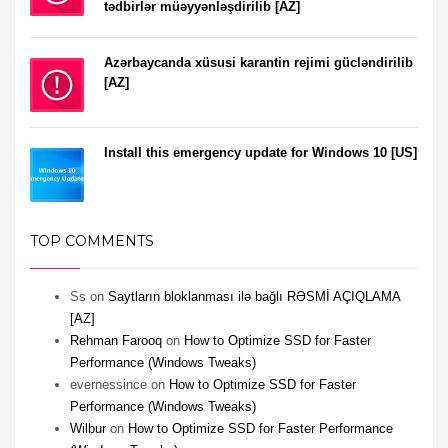
tədbirlər müəyyənləşdirilib [AZ]
Azərbaycanda xüsusi karantin rejimi gücləndirilib
[AZ]
Install this emergency update for Windows 10 [US]
TOP COMMENTS
Ss
on
Saytların bloklanması ilə bağlı RƏSMİ AÇIQLAMA
[AZ]
Rehman Farooq
on
How to Optimize SSD for Faster
Performance (Windows Tweaks)
evernessince
on
How to Optimize SSD for Faster
Performance (Windows Tweaks)
Wilbur
on
How to Optimize SSD for Faster Performance