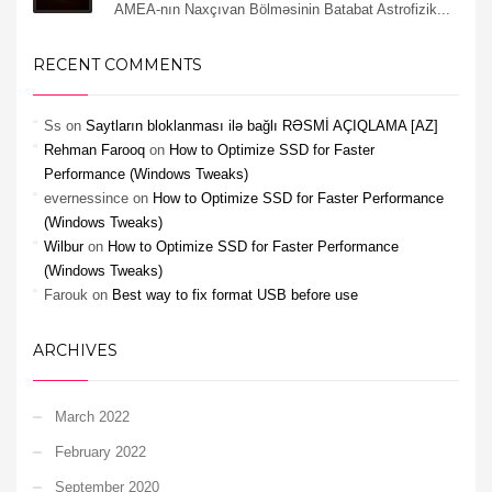
AMEA-nın Naxçıvan Bölməsinin Batabat Astrofizik...
RECENT COMMENTS
Ss
on
Saytların bloklanması ilə bağlı RƏSMİ AÇIQLAMA [AZ]
Rehman Farooq
on
How to Optimize SSD for Faster
Performance (Windows Tweaks)
evernessince
on
How to Optimize SSD for Faster Performance
(Windows Tweaks)
Wilbur
on
How to Optimize SSD for Faster Performance
(Windows Tweaks)
Farouk
on
Best way to fix format USB before use
ARCHIVES
March 2022
February 2022
September 2020