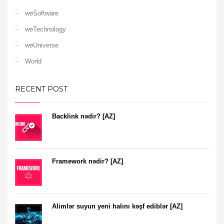
weSoftware
weTechnology
weUniverse
World
RECENT POST
Backlink nədir? [AZ]
Framework nədir? [AZ]
Alimlər suyun yeni halını kəşf ediblər [AZ]