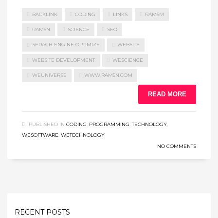
BACKLINK
CODING
LINKS
RAM5M
RAM5N
SCIENCE
SEO
SERACH ENGINE OPTIMIZE
WEBSITE
WEBSITE DEVELOPMENT
WESCIENCE
WEUNIVERSE
WWW.RAM5N.COM
READ MORE
PUBLISHED IN
CODING
,
PROGRAMMING
,
TECHNOLOGY
,
WESOFTWARE
,
WETECHNOLOGY
NO COMMENTS
RECENT POSTS