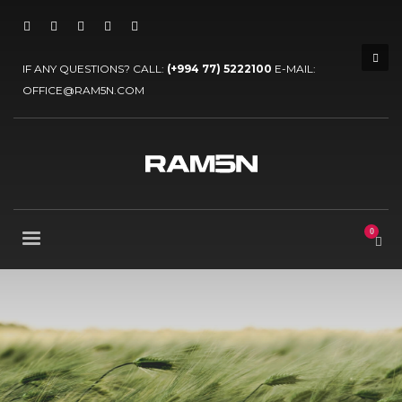
IF ANY QUESTIONS? CALL:
(+994 77) 5222100
E-MAIL:
OFFICE@RAM5N.COM