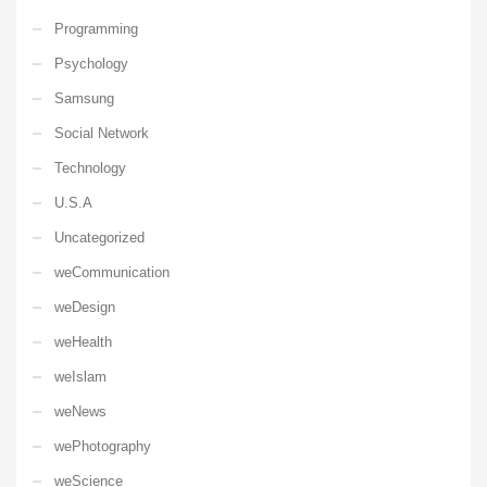
Programming
Psychology
Samsung
Social Network
Technology
U.S.A
Uncategorized
weCommunication
weDesign
weHealth
weIslam
weNews
wePhotography
weScience