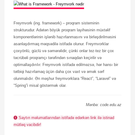
Freymvork (ing. framework) – proqram sisteminin
strukturudur. Adətən böyük proqram layihəsinin müxtəlif
komponentlərinin işlənib hazırlanmasını və birləşdirilməsini
asanlaşdırmaq məqsədilə istifadə olunur. Freymvorklar
çoxyönlü, güclü və səmərəlidir, çünki onlar tez-tez bir çox
təcrübəli proqramçı tərəfindən sınaqdan keçirilir və
optimallaşdırılır. Freymvork istifadə edilməzsə, hər hansı bir
tətbiqi hazırlamaq üçün daha çox vaxt və əmək sərf
olunmalıdır. Ən məşhur freymvorklara “React”, “Laravel” və
“Spring”i misal göstərmək olar.
Mənbə: code.edu.az
Saytın məlumatlarından istifadə edərkən link ilə istinad
mütləq vacibdir!