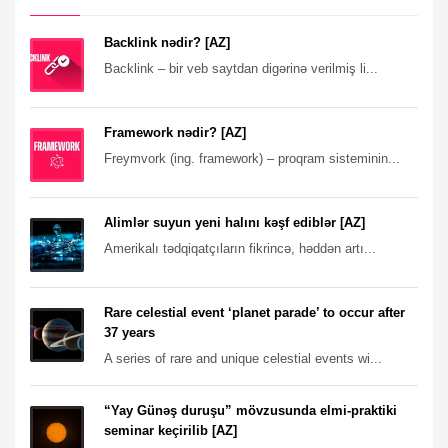
Backlink nədir? [AZ]
Backlink – bir veb saytdan digərinə verilmiş li...
Framework nədir? [AZ]
Freymvork (ing. framework) – proqram sisteminin...
Alimlər suyun yeni halını kəşf ediblər [AZ]
Amerikalı tədqiqatçıların fikrincə, həddən artı...
Rare celestial event ‘planet parade’ to occur after
37 years
A series of rare and unique celestial events wi...
“Yay Günəş duruşu” mövzusunda elmi-praktiki
seminar keçirilib [AZ]