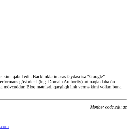
ns kimi qəbul edir. Backlinklərin əsas faydası isə “Google”
performans göstəricisi (ing. Domain Authority) artmaqla daha ön
da mövcuddur. Bloq mətnləri, qarşılıqlı link vermə kimi yolları buna
Mənbə: code.edu.az
.com