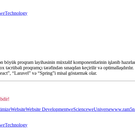
weTechnology
 böyük proqram layihəsinin müxtəlif komponentlərinin işlənib hazırlanm
x təcrübəli proqramçı tərəfindən sınaqdan keçirilir və optimallaşdırılır
act”, “Laravel” və “Spring”i misal göstərmək olar.
bdir!
imize
Website
Website Development
weScience
weUniverse
www.ram5n
weTechnology