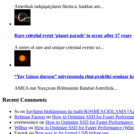
Amerikalı tədqiqatçıların fikrincə, həddən artı...
Rare celestial event ‘planet parade’ to occur after 37 years
A series of rare and unique celestial events wi...
“Yay Günəş duruşu” mövzusunda elmi-praktiki seminar keç
AMEA-nın Naxçıvan Bölməsinin Batabat Astrofizik...
Recent Comments
Ss
on
Saytların bloklanması ilə bağlı RƏSMİ AÇIQLAMA [A
Rehman Farooq
on
How to Optimize SSD for Faster Perform
evernessince
on
How to Optimize SSD for Faster Performanc
Wilbur
on
How to Optimize SSD for Faster Performance (Wi
Farouk
on
Best way to fix format USB before use