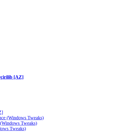
irilib [AZ]
Z]
ance (Windows Tweaks)
e (Windows Tweaks)
ndows Tweaks)