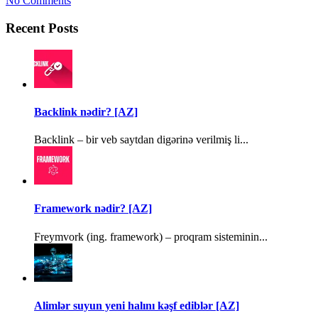
No Comments
Recent Posts
Backlink nədir? [AZ]
Backlink – bir veb saytdan digərinə verilmiş li...
Framework nədir? [AZ]
Freymvork (ing. framework) – proqram sisteminin...
Alimlər suyun yeni halını kəşf ediblər [AZ]