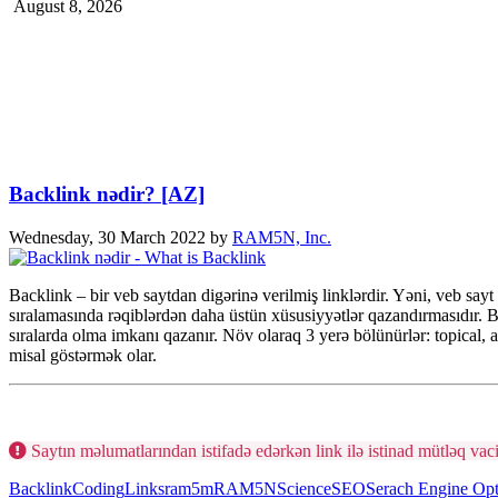
August 8, 2026
Backlink nədir? [AZ]
Wednesday, 30 March 2022
by
RAM5N, Inc.
Backlink – bir veb saytdan digərinə verilmiş linklərdir. Yəni, veb say
sıralamasında rəqiblərdən daha üstün xüsusiyyətlər qazandırmasıdır. B
sıralarda olma imkanı qazanır. Növ olaraq 3 yerə bölünürlər: topical, 
misal göstərmək olar.
Saytın məlumatlarından istifadə edərkən link ilə istinad mütləq vaci
Backlink
Coding
Links
ram5m
RAM5N
Science
SEO
Serach Engine Opt