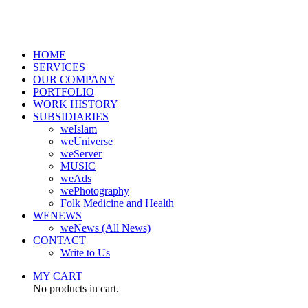
HOME
SERVICES
OUR COMPANY
PORTFOLIO
WORK HISTORY
SUBSIDIARIES
weIslam
weUniverse
weServer
MUSIC
weAds
wePhotography
Folk Medicine and Health
WENEWS
weNews (All News)
CONTACT
Write to Us
MY CART
No products in cart.