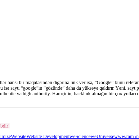
t hər hansı bir məqaləsindən digərinə link verirsə, “Google” bunu refera
u isə saytı “google”ın “gözündə” daha da yüksəyə qaldırır. Yəni, sayt 
authentic və high authority. Həmçinin, backlink almağın bir çox yolları 
bdir!
imize
Website
Website Development
weScience
weUniverse
www.ram5n