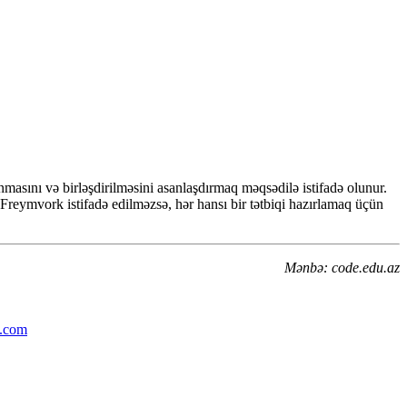
asını və birləşdirilməsini asanlaşdırmaq məqsədilə istifadə olunur.
. Freymvork istifadə edilməzsə, hər hansı bir tətbiqi hazırlamaq üçün
Mənbə: code.edu.az
.com