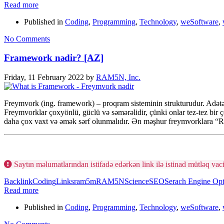
Read more
Published in
Coding
,
Programming
,
Technology
,
weSoftware
,
No Comments
Framework nədir? [AZ]
Friday, 11 February 2022
by
RAM5N, Inc.
Freymvork (ing. framework) – proqram sisteminin strukturudur. Adətən
Freymvorklar çoxyönlü, güclü və səmərəlidir, çünki onlar tez-tez bir ço
daha çox vaxt və əmək sərf olunmalıdır. Ən məşhur freymvorklara “Re
Saytın məlumatlarından istifadə edərkən link ilə istinad mütləq vaci
Backlink
Coding
Links
ram5m
RAM5N
Science
SEO
Serach Engine Opt
Read more
Published in
Coding
,
Programming
,
Technology
,
weSoftware
,