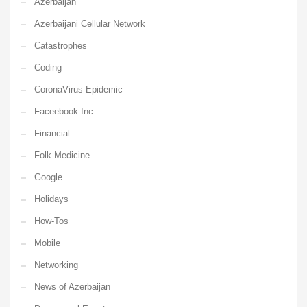
Azerbaijan
Azerbaijani Cellular Network
Catastrophes
Coding
CoronaVirus Epidemic
Faceebook Inc
Financial
Folk Medicine
Google
Holidays
How-Tos
Mobile
Networking
News of Azerbaijan