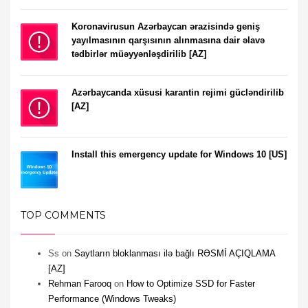
Koronavirusun Azərbaycan ərazisində geniş
yayılmasının qarşısının alınmasına dair əlavə
tədbirlər müəyyənləşdirilib [AZ]
Azərbaycanda xüsusi karantin rejimi gücləndirilib
[AZ]
Install this emergency update for Windows 10 [US]
TOP COMMENTS
Ss
on
Saytların bloklanması ilə bağlı RƏSMİ AÇIQLAMA
[AZ]
Rehman Farooq
on
How to Optimize SSD for Faster
Performance (Windows Tweaks)