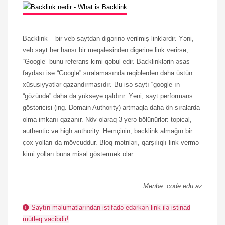
Backlink – bir veb saytdan digərinə verilmiş linklərdir. Yəni,
veb sayt hər hansı bir məqaləsindən digərinə link verirsə,
“Google” bunu referans kimi qəbul edir. Backlinklərin əsas
faydası isə “Google” sıralamasında rəqiblərdən daha üstün
xüsusiyyətlər qazandırmasıdır. Bu isə saytı “google”ın
“gözündə” daha da yüksəyə qaldırır. Yəni, sayt performans
göstəricisi (ing. Domain Authority) artmaqla daha ön sıralarda
olma imkanı qazanır. Növ olaraq 3 yerə bölünürlər: topical,
authentic və high authority. Həmçinin, backlink almağın bir
çox yolları da mövcuddur. Bloq mətnləri, qarşılıqlı link vermə
kimi yolları buna misal göstərmək olar.
Mənbə: code.edu.az
Saytın məlumatlarından istifadə edərkən link ilə istinad
mütləq vacibdir!