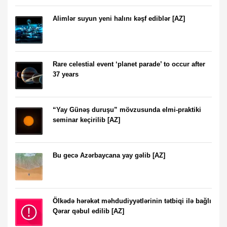
Alimlər suyun yeni halını kəşf ediblər [AZ]
Rare celestial event ‘planet parade’ to occur after
37 years
“Yay Günəş duruşu” mövzusunda elmi-praktiki
seminar keçirilib [AZ]
Bu gecə Azərbaycana yay gəlib [AZ]
Ölkədə hərəkət məhdudiyyətlərinin tətbiqi ilə bağlı
Qərar qəbul edilib [AZ]