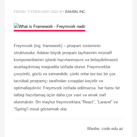
FRIDAY, 11 FEBRUARY 2022
BY
RAM5N, INC.
Freymvork (ing. framework) – proqram sisteminin
strukturudur. Adətən böyük proqram layihəsinin müxtəlif
komponentlərinin işlənib hazırlanmasını və birləşdirilməsini
asanlaşdırmaq məqsədilə istifadə olunur. Freymvorklar
çoxyönlü, güclü və səmərəlidir, çünki onlar tez-tez bir çox
təcrübəli proqramçı tərəfindən sınaqdan keçirilir və
optimallaşdırılır. Freymvork istifadə edilməzsə, hər hansı bir
tətbiqi hazırlamaq üçün daha çox vaxt və əmək sərf
olunmalıdır. Ən məşhur freymvorklara “React”, “Laravel” və
“Spring”i misal göstərmək olar.
Mənbə: code.edu.az