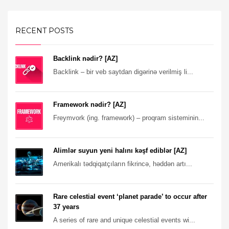
RECENT POSTS
Backlink nədir? [AZ]
Backlink – bir veb saytdan digərinə verilmiş li...
Framework nədir? [AZ]
Freymvork (ing. framework) – proqram sisteminin...
Alimlər suyun yeni halını kəşf ediblər [AZ]
Amerikalı tədqiqatçıların fikrincə, həddən artı...
Rare celestial event ‘planet parade’ to occur after
37 years
A series of rare and unique celestial events wi...