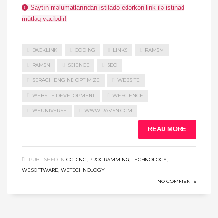
Saytın məlumatlarından istifadə edərkən link ilə istinad
mütləq vacibdir!
BACKLINK
CODING
LINKS
RAM5M
RAM5N
SCIENCE
SEO
SERACH ENGINE OPTIMIZE
WEBSITE
WEBSITE DEVELOPMENT
WESCIENCE
WEUNIVERSE
WWW.RAM5N.COM
READ MORE
PUBLISHED IN
CODING
,
PROGRAMMING
,
TECHNOLOGY
,
WESOFTWARE
,
WETECHNOLOGY
NO COMMENTS