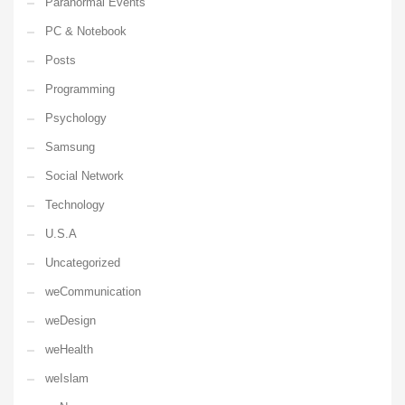
Paranormal Events
PC & Notebook
Posts
Programming
Psychology
Samsung
Social Network
Technology
U.S.A
Uncategorized
weCommunication
weDesign
weHealth
weIslam