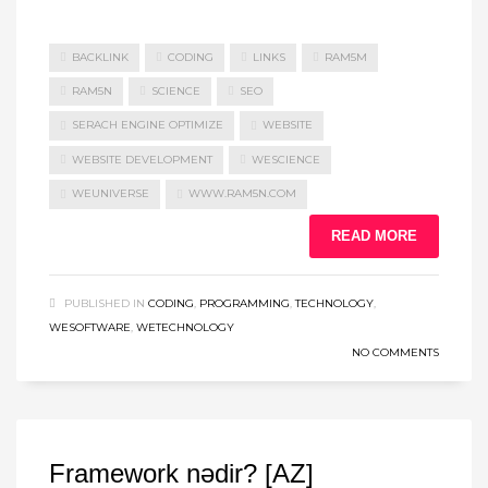
BACKLINK
CODING
LINKS
RAM5M
RAM5N
SCIENCE
SEO
SERACH ENGINE OPTIMIZE
WEBSITE
WEBSITE DEVELOPMENT
WESCIENCE
WEUNIVERSE
WWW.RAM5N.COM
READ MORE
PUBLISHED IN
CODING
,
PROGRAMMING
,
TECHNOLOGY
,
WESOFTWARE
,
WETECHNOLOGY
NO COMMENTS
Framework nədir? [AZ]