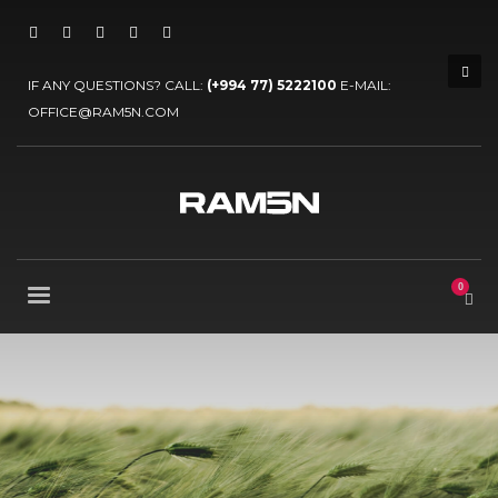
IF ANY QUESTIONS? CALL:
(+994 77) 5222100
E-MAIL:
OFFICE@RAM5N.COM