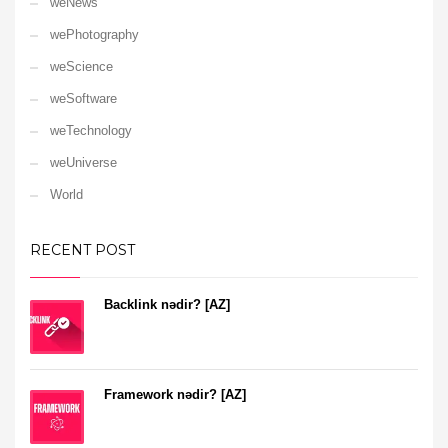
weNews
wePhotography
weScience
weSoftware
weTechnology
weUniverse
World
RECENT POST
Backlink nədir? [AZ]
Framework nədir? [AZ]