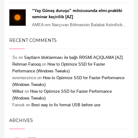
“Yay Günəş duruşu” mövzusunda elmi-praktiki
seminar keçirilib [AZ]
AMEA-nın Naxçıvan Bölməsinin Batabat Astrofizik...
RECENT COMMENTS
Ss
on
Saytların bloklanması ilə bağlı RƏSMİ AÇIQLAMA [AZ]
Rehman Farooq
on
How to Optimize SSD for Faster
Performance (Windows Tweaks)
evernessince
on
How to Optimize SSD for Faster Performance
(Windows Tweaks)
Wilbur
on
How to Optimize SSD for Faster Performance
(Windows Tweaks)
Farouk
on
Best way to fix format USB before use
ARCHIVES