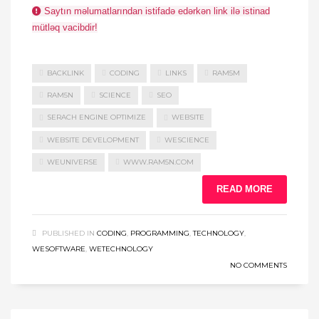
Saytın məlumatlarından istifadə edərkən link ilə istinad
mütləq vacibdir!
BACKLINK
CODING
LINKS
RAM5M
RAM5N
SCIENCE
SEO
SERACH ENGINE OPTIMIZE
WEBSITE
WEBSITE DEVELOPMENT
WESCIENCE
WEUNIVERSE
WWW.RAM5N.COM
READ MORE
PUBLISHED IN
CODING
,
PROGRAMMING
,
TECHNOLOGY
,
WESOFTWARE
,
WETECHNOLOGY
NO COMMENTS