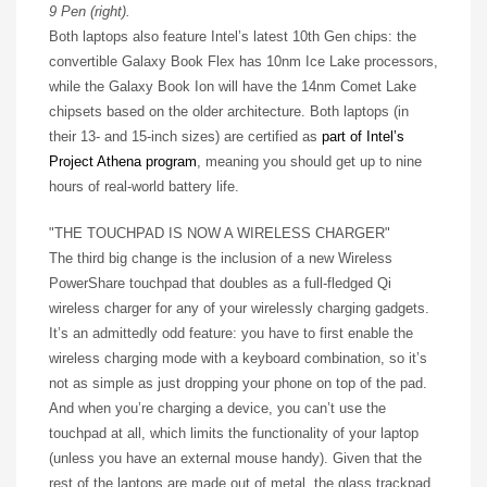
9 Pen (right).
Both laptops also feature Intel’s latest 10th Gen chips: the
convertible Galaxy Book Flex has 10nm Ice Lake processors,
while the Galaxy Book Ion will have the 14nm Comet Lake
chipsets based on the older architecture. Both laptops (in
their 13- and 15-inch sizes) are certified as
part of Intel’s
Project Athena program
, meaning you should get up to nine
hours of real-world battery life.
THE TOUCHPAD IS NOW A WIRELESS CHARGER
The third big change is the inclusion of a new Wireless
PowerShare touchpad that doubles as a full-fledged Qi
wireless charger for any of your wirelessly charging gadgets.
It’s an admittedly odd feature: you have to first enable the
wireless charging mode with a keyboard combination, so it’s
not as simple as just dropping your phone on top of the pad.
And when you’re charging a device, you can’t use the
touchpad at all, which limits the functionality of your laptop
(unless you have an external mouse handy). Given that the
rest of the laptops are made out of metal, the glass trackpad