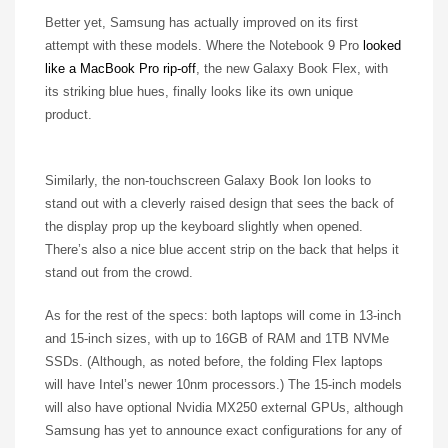
Better yet, Samsung has actually improved on its first
attempt with these models. Where the Notebook 9 Pro
looked
like a MacBook Pro rip-off
, the new Galaxy Book Flex, with
its striking blue hues, finally looks like its own unique
product.
Similarly, the non-touchscreen Galaxy Book Ion looks to
stand out with a cleverly raised design that sees the back of
the display prop up the keyboard slightly when opened.
There’s also a nice blue accent strip on the back that helps it
stand out from the crowd.
As for the rest of the specs: both laptops will come in 13-inch
and 15-inch sizes, with up to 16GB of RAM and 1TB NVMe
SSDs. (Although, as noted before, the folding Flex laptops
will have Intel’s newer 10nm processors.) The 15-inch models
will also have optional Nvidia MX250 external GPUs, although
Samsung has yet to announce exact configurations for any of