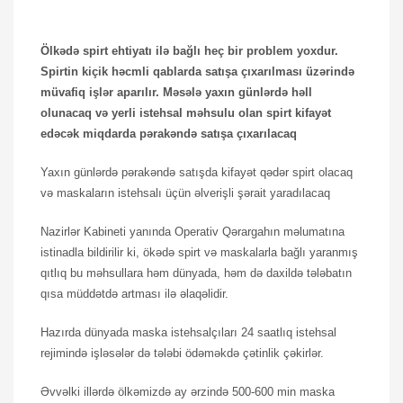
Ölkədə spirt ehtiyatı ilə bağlı heç bir problem yoxdur.
Spirtin kiçik həcmli qablarda satışa çıxarılması üzərində
müvafiq işlər aparılır. Məsələ yaxın günlərdə həll
olunacaq və yerli istehsal məhsulu olan spirt kifayət
edəcək miqdarda pərakəndə satışa çıxarılacaq
Yaxın günlərdə pərakəndə satışda kifayət qədər spirt olacaq
və maskaların istehsalı üçün əlverişli şərait yaradılacaq
Nazirlər Kabineti yanında Operativ Qərargahın məlumatına
istinadla bildirilir ki, ökədə spirt və maskalarla bağlı yaranmış
qıtlıq bu məhsullara həm dünyada, həm də daxildə tələbatın
qısa müddətdə artması ilə əlaqəlidir.
Hazırda dünyada maska istehsalçıları 24 saatlıq istehsal
rejimində işləsələr də tələbi ödəməkdə çətinlik çəkirlər.
Əvvəlki illərdə ölkəmizdə ay ərzində 500-600 min maska