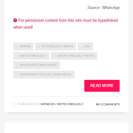
Source: WhatsApp
For permission content from this site must be hyperlinked
when used!
RAM5N
TECHNOLOGY NEWS
USA
WETECHNOLOGY
WETECHNOLOGY NEWS
WHATSAPP DARK MODE
WHATSAPP OFFICIAL DARK MODE
READ MORE
PUBLISHED IN
WENEWS
,
WETECHNOLOGY
NO COMMENTS