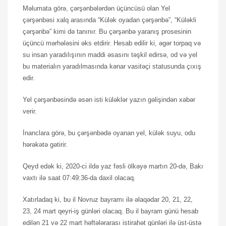
Məlumata görə, çərşənbələrdən üçüncüsü olan Yel
çərşənbəsi xalq arasında “Külək oyadan çərşənbə”, “Küləkli
çərşənbə” kimi də tanınır. Bu çərşənbə yaranış prosesinin
üçüncü mərhələsini əks etdirir. Hesab edilir ki, əgər torpaq və
su insan yaradılışının maddi əsasını təşkil edirsə, od və yel
bu materialın yaradılmasında kənar vasitəçi statusunda çıxış
edir.
Yel çərşənbəsində əsən isti küləklər yazın gəlişindən xəbər
verir.
İnanclara görə, bu çərşənbədə oyanan yel, külək suyu, odu
hərəkətə gətirir.
Qeyd edək ki, 2020-ci ildə yaz fəsli ölkəyə martın 20-də, Bakı
vaxtı ilə saat 07:49:36-da daxil olacaq.
Xatırladaq ki, bu il Novruz bayramı ilə əlaqədar 20, 21, 22,
23, 24 mart qeyri-iş günləri olacaq. Bu il bayram günü hesab
edilən 21 və 22 mart həftələrarası istirahət günləri ilə üst-üstə