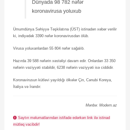
Dünyada 98 782 nəfər
koronavirusa yoluxub
Ümumdünya Səhiyyə Təşkilatına (ÜST) istinadən xəbər verilir
ki, indiyədək 3390 nəfər koronavirusdan ölüb.
Virusa yoluxanlardan 55 804 nəfər sağalıb.
Hazırda 39 588 nəfərin xəstəliyi davam edir. Onlardan 33 350
nəfərin vəziyyəti stabildir, 6238 nəfərin vəziyyəti isə ciddidir.
Koronavirusun kütləvi yayıldığı ölkələr Çin, Cənubi Koreya,
İtaliya və İrandır.
Mənbə: Modern.az
Saytın məlumatlarından istifadə edərkən link ilə istinad
mütləq vacibdir!