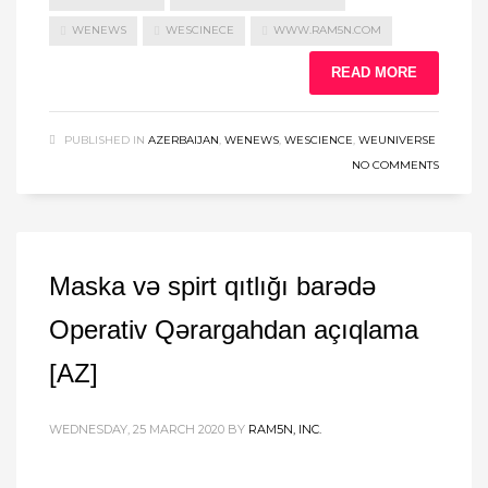
WENEWS
WESCINECE
WWW.RAM5N.COM
READ MORE
PUBLISHED IN
AZERBAIJAN
,
WENEWS
,
WESCIENCE
,
WEUNIVERSE
NO COMMENTS
Maska və spirt qıtlığı barədə
Operativ Qərargahdan açıqlama
[AZ]
WEDNESDAY, 25 MARCH 2020
BY
RAM5N, INC.