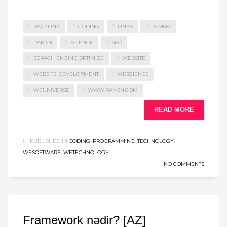
BACKLINK
CODING
LINKS
RAM5M
RAM5N
SCIENCE
SEO
SERACH ENGINE OPTIMIZE
WEBSITE
WEBSITE DEVELOPMENT
WESCIENCE
WEUNIVERSE
WWW.RAM5N.COM
READ MORE
PUBLISHED IN
CODING
,
PROGRAMMING
,
TECHNOLOGY
,
WESOFTWARE
,
WETECHNOLOGY
NO COMMENTS
Framework nədir? [AZ]