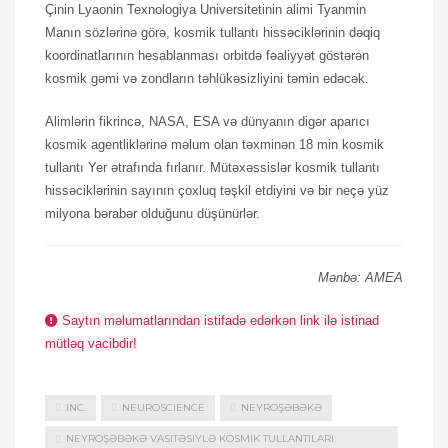
Çinin Lyaonin Texnologiya Universitetinin alimi Tyanmin
Manın sözlərinə görə, kosmik tullantı hissəciklərinin dəqiq
koordinatlarının hesablanması orbitdə fəaliyyət göstərən
kosmik gəmi və zondların təhlükəsizliyini təmin edəcək.
Alimlərin fikrincə, NASA, ESA və dünyanın digər aparıcı
kosmik agentliklərinə məlum olan təxminən 18 min kosmik
tullantı Yer ətrafında fırlanır. Mütəxəssislər kosmik tullantı
hissəciklərinin sayının çoxluq təşkil etdiyini və bir neçə yüz
milyona bərabər olduğunu düşünürlər.
Mənbə: AMEA
Saytın məlumatlarından istifadə edərkən link ilə istinad
mütləq vacibdir!
INC.
NEUROSCIENCE
NEYROŞƏBƏKƏ
NEYROŞƏBƏKƏ VASITƏSIYLƏ KOSMIK TULLANTILARI