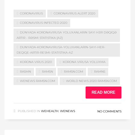
CORONAVIRUS
CORONAVIRUS ALERT 2020
CORONAVIRUS INFECTED 2020
DÜNYADA KORONAVIRUSA YOLUXANLARIN SAYI HƎR DƏQIQƏ
ARTIR - RƏSMI STATISTIKA [AZ]
DUNYADA-KORONAVIRUSA-YOLUXANLARIN-SAYI-HER-
DEQIQE-ARTIR-RESMI-STATISTIKA-AZ
KORONA VIRUS 2020
KORONA VIRUSA YOLUXMA
RA5MN
RAM5N
RAM5N.COM
RAMN5
WENEWS RAM5N.COM
WORLD NEWS 2020 RAM5N.COM
READ MORE
PUBLISHED IN
WEHEALTH
,
WENEWS
NO COMMENTS