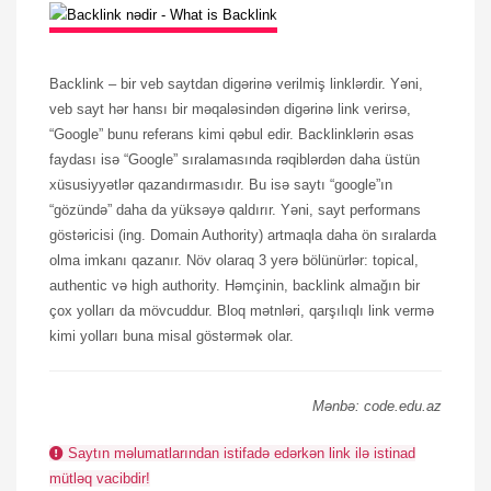
Backlink – bir veb saytdan digərinə verilmiş linklərdir. Yəni,
veb sayt hər hansı bir məqaləsindən digərinə link verirsə,
“Google” bunu referans kimi qəbul edir. Backlinklərin əsas
faydası isə “Google” sıralamasında rəqiblərdən daha üstün
xüsusiyyətlər qazandırmasıdır. Bu isə saytı “google”ın
“gözündə” daha da yüksəyə qaldırır. Yəni, sayt performans
göstəricisi (ing. Domain Authority) artmaqla daha ön sıralarda
olma imkanı qazanır. Növ olaraq 3 yerə bölünürlər: topical,
authentic və high authority. Həmçinin, backlink almağın bir
çox yolları da mövcuddur. Bloq mətnləri, qarşılıqlı link vermə
kimi yolları buna misal göstərmək olar.
Mənbə: code.edu.az
Saytın məlumatlarından istifadə edərkən link ilə istinad
mütləq vacibdir!