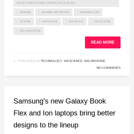
MÜƏYYƏN ETMƏK MÜMKÜN OLACAQ
RAM5N
RAM5N NETWORK
RAM5N.COM
SCIENE
UNIVERSE
WENEWS
WESCIENE
WEUNIVERSE
READ MORE
PUBLISHED IN
TECHNOLOGY
,
WESCIENCE
,
WEUNIVERSE
NO COMMENTS
Samsung’s new Galaxy Book
Flex and Ion laptops bring better
designs to the lineup