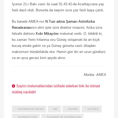
İyunun 21-i Bakı vaxtı ilə saat 01:43:42-də Azərbaycana yay
fəsli daxil olub. Bununla da təqvim üzrə yaz fəsli başa çatıb.
Bu barədə AMEA-nın
N.Tusi adına Şamaxı Astrofizika
Rəsədxanası
nın elmi işlər üzrə direktor müavini, fizika üzrə
fəlsəfə doktoru
Xıdır Mikayılov
məlumat verib. O, bildirib ki,
bu zaman Yerin fırlanma oxu Günəş istiqaməti ilə ən kiçik
bucaq əmələ gətirir və ya Günəş günorta vaxtı üfüqdən
maksimum hündürlükdə olur. Həmin gün ilin ən uzun gündüzü
və ən qısa gecəsi kimi qeydə alınır.
Mənbə: AMEA
Saytın məlumatlarından istifadə edərkən link ilə istinad
mütləq vacibdir!
AZERBAIJAN NEWS
INC.
RAM5N
SCIENCE
SUMMER 2020
SUMMER IN AZERBAIJAN