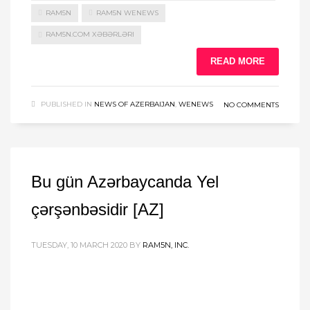
RAM5N
RAM5N WENEWS
RAM5N.COM XƏBƏRLƏRI
READ MORE
PUBLISHED IN
NEWS OF AZERBAIJAN
,
WENEWS
NO COMMENTS
Bu gün Azərbaycanda Yel
çərşənbəsidir [AZ]
TUESDAY, 10 MARCH 2020
BY
RAM5N, INC.