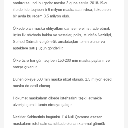
satılırdısa, indi bu qədər maska 3 günə satılır. 2018-19-cu
illərdə ildə təqribən 5-6 milyon maska satılırdısa, təkcə son
bir ayda bu rəqəm 3.5 milyon olub.
Ölkədə olan maska ehtiyatlarından səmərəli istifadə etmək
üçün ilk növbədə həkim və xəstələr, polis, Müdafiə Nazirliyi,
Sərhəd Xidməti və gömrük əməkdaşları təmin olunur və
apteklərə satış üçün göndərilir.
Ölkə üzrə hər gün təqribən 150-200 min maska paylanır və
satışa çıxarılır.
Dünən ölkəyə 500 min maska idxal olunub. 1.5 milyon ədəd
maska da daxil olacaq.
Hökumət maskaların ölkədə istehsalını təşkil etməklə
əlverişli şəraiti təmin etməyə çalışır.
Nazirlər Kabinetinin bugünkü 114 №li Qərarına əsasən
maskaların istehsalında istifadə olunan xammal gömrük