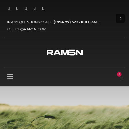
IF ANY QUESTIONS? CALL:
(+994 77) 5222100
E-MAIL:
OFFICE@RAM5N.COM