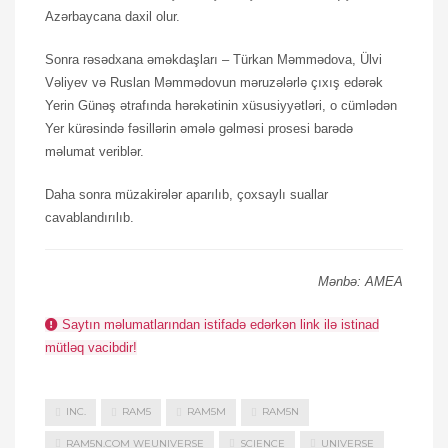
Azərbaycana daxil olur.
Sonra rəsədxana əməkdaşları – Türkan Məmmədova, Ülvi
Vəliyev və Ruslan Məmmədovun məruzələrlə çıxış edərək
Yerin Günəş ətrafında hərəkətinin xüsusiyyətləri, o cümlədən
Yer kürəsində fəsillərin əmələ gəlməsi prosesi barədə
məlumat veriblər.
Daha sonra müzakirələr aparılıb, çoxsaylı suallar
cavablandırılıb.
Mənbə: AMEA
Saytın məlumatlarından istifadə edərkən link ilə istinad
mütləq vacibdir!
INC.
RAM5
RAM5M
RAM5N
RAM5N.COM WEUNIVERSE
SCIENCE
UNIVERSE