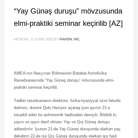
“Yay Günəş duruşu” mövzusunda
elmi-praktiki seminar keçirilib [AZ]
MONDAY, 22 JUNE 2020
BY
RAM5N, INC.
AMEA-nın Naxçıvan Bölməsinin Batabat Astrofizika
Rəsədxanasında “Yay Günəş duruşu” mövzusunda elmi-
praktiki seminar keçirilib.
Tədbiri rəsədxananın direktoru, fizika-riyaziyyat üzrə fəlsəfə
doktoru, dosent Qulu Həziyev açaraq iyun ayının 21-ə
təsadüf edən bu astronomik hadisədən danışıb. Bildirib ki,
yayın və qışın daxil olması Yay və Qış Günəş duruşu
adlandırılır. İyunun 21-də Yay Günəş duruşunda olarkən yay,
dekabrın 22-də isə Qış Günəş duruşunda olarkən qış fəsli