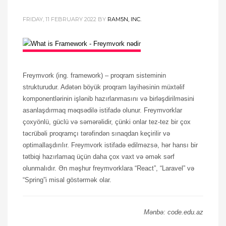
FRIDAY, 11 FEBRUARY 2022
BY
RAM5N, INC.
Freymvork (ing. framework) – proqram sisteminin
strukturudur. Adətən böyük proqram layihəsinin müxtəlif
komponentlərinin işlənib hazırlanmasını və birləşdirilməsini
asanlaşdırmaq məqsədilə istifadə olunur. Freymvorklar
çoxyönlü, güclü və səmərəlidir, çünki onlar tez-tez bir çox
təcrübəli proqramçı tərəfindən sınaqdan keçirilir və
optimallaşdırılır. Freymvork istifadə edilməzsə, hər hansı bir
tətbiqi hazırlamaq üçün daha çox vaxt və əmək sərf
olunmalıdır. Ən məşhur freymvorklara “React”, “Laravel” və
“Spring”i misal göstərmək olar.
Mənbə: code.edu.az