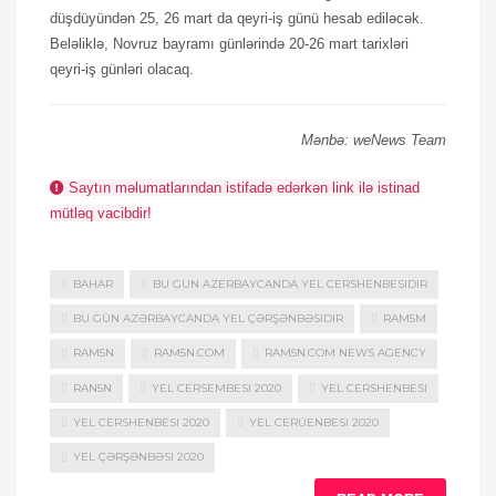
düşdüyündən 25, 26 mart da qeyri-iş günü hesab ediləcək.
Beləliklə, Novruz bayramı günlərində 20-26 mart tarixləri
qeyri-iş günləri olacaq.
Mənbə: weNews Team
Saytın məlumatlarından istifadə edərkən link ilə istinad
mütləq vacibdir!
BAHAR
BU GUN AZERBAYCANDA YEL CERSHENBESIDIR
BU GÜN AZƏRBAYCANDA YEL ÇƏRŞƏNBƏSIDIR
RAM5M
RAM5N
RAM5N.COM
RAM5N.COM NEWS AGENCY
RAN5N
YEL CERSEMBESI 2020
YEL CERSHENBESI
YEL CERSHENBESI 2020
YEL CERÜENBESI 2020
YEL ÇƏRŞƏNBƏSI 2020