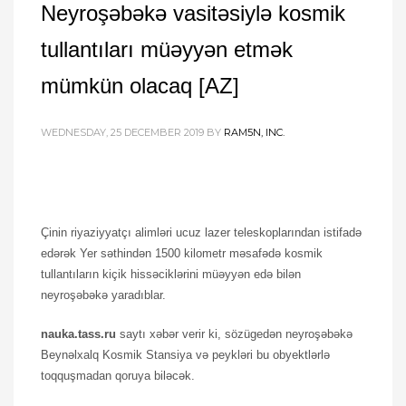
Neyroşəbəkə vasitəsiylə kosmik
tullantıları müəyyən etmək
mümkün olacaq [AZ]
WEDNESDAY, 25 DECEMBER 2019
BY
RAM5N, INC.
Çinin riyaziyyatçı alimləri ucuz lazer teleskoplarından istifadə
edərək Yer səthindən 1500 kilometr məsafədə kosmik
tullantıların kiçik hissəciklərini müəyyən edə bilən
neyroşəbəkə yaradıblar.
nauka.tass.ru
saytı xəbər verir ki, sözügedən neyroşəbəkə
Beynəlxalq Kosmik Stansiya və peykləri bu obyektlərlə
toqquşmadan qoruya biləcək.