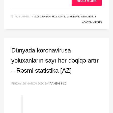
READ MORE
PUBLISHED IN
AZERBAIJAN
,
HOLIDAYS
,
WENEWS
,
WESCIENCE
NO COMMENTS
Dünyada koronavirusa
yoluxanların sayı hǝr dəqiqə artır
– Rəsmi statistika [AZ]
FRIDAY, 06 MARCH 2020
BY
RAM5N, INC.