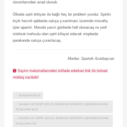
rüsumlarından azad olunub.
Ölkədə spirt ehtiyatı ilə bağlı heç bir problem yoxdur. Spirtin
kiçik həcmli qablarda satışa çıxarılması üzərində müvafiq
işlər aparılır. Məsələ yaxın günlərdə həll olunacaq və yerli
istehsal məhsulu olan spirt kifayət edəcək miqdarda
pərakəndə satışa çıxarılacaq.
Mənbə: Sputnik Azərbaycan
Saytın məlumatlarından istifadə edərkən link ilə istinad
mütləq vacibdir!
KORONAVIRUS
MASKA VƏ SPIRT QITLIĞI BARƏDƏ OPERATIV QƏRARGAHDAN
AÇIQLAMA [AZ]
MASKA-VE-SPIRT-QITLIGI-BAREDE-OPERATIV-QERARGAHDAN-
ACIQLAMA-AZ