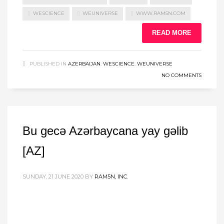
WESCIENCE
WEUNIVERSE
WWW.RAM5N.COM
READ MORE
PUBLISHED IN
AZERBAIJAN
,
WESCIENCE
,
WEUNIVERSE
NO COMMENTS
Bu gecə Azərbaycana yay gəlib
[AZ]
SUNDAY, 21 JUNE 2020
BY
RAM5N, INC.