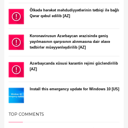
Ölkədə hərəkət məhdudiyyətlərinin tətbiqi ilə bağlı
Qərar qəbul edilib [AZ]
Koronavirusun Azərbaycan ərazisində geniş
yayılmasının qarşısının alınmasına dair əlavə
tədbirlər müəyyənləşdirilib [AZ]
Azərbaycanda xüsusi karantin rejimi gücləndirilib
[AZ]
Install this emergency update for Windows 10 [US]
TOP COMMENTS