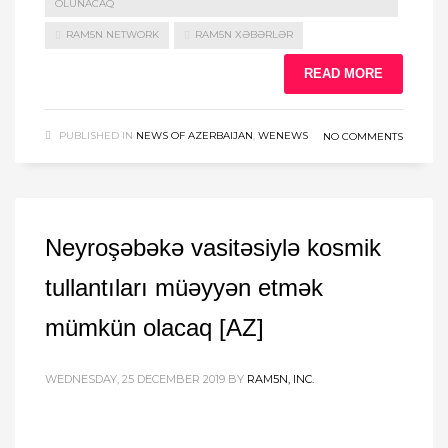
OLUNACAQ
RAM5N NETWORK
RAM5N XƏBƏRLƏR
READ MORE
PUBLISHED IN
NEWS OF AZERBAIJAN
,
WENEWS
NO COMMENTS
Neyroşəbəkə vasitəsiylə kosmik
tullantıları müəyyən etmək
mümkün olacaq [AZ]
WEDNESDAY, 25 DECEMBER 2019
BY
RAM5N, INC.