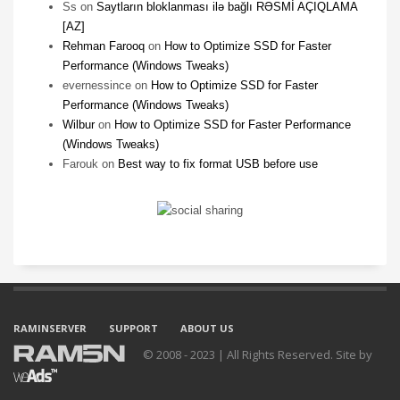
Ss
on
Saytların bloklanması ilə bağlı RƏSMİ AÇIQLAMA
[AZ]
Rehman Farooq
on
How to Optimize SSD for Faster
Performance (Windows Tweaks)
evernessince
on
How to Optimize SSD for Faster
Performance (Windows Tweaks)
Wilbur
on
How to Optimize SSD for Faster Performance
(Windows Tweaks)
Farouk
on
Best way to fix format USB before use
RAMINSERVER
SUPPORT
ABOUT US
© 2008 - 2023 | All Rights Reserved. Site by