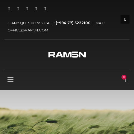
IF ANY QUESTIONS? CALL:
(+994 77) 5222100
E-MAIL:
OFFICE@RAM5N.COM