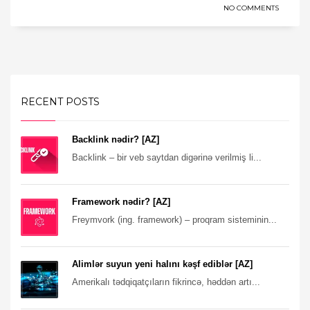
NO COMMENTS
RECENT POSTS
Backlink nədir? [AZ]
Backlink – bir veb saytdan digərinə verilmiş li...
Framework nədir? [AZ]
Freymvork (ing. framework) – proqram sisteminin...
Alimlər suyun yeni halını kəşf ediblər [AZ]
Amerikalı tədqiqatçıların fikrincə, həddən artı...