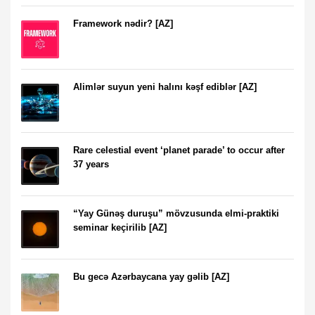
Framework nədir? [AZ]
Alimlər suyun yeni halını kəşf ediblər [AZ]
Rare celestial event ‘planet parade’ to occur after
37 years
“Yay Günəş duruşu” mövzusunda elmi-praktiki
seminar keçirilib [AZ]
Bu gecə Azərbaycana yay gəlib [AZ]