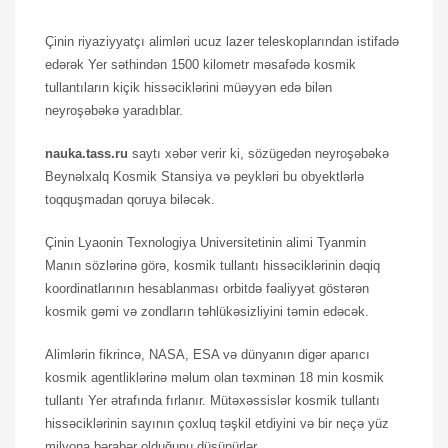
Çinin riyaziyyatçı alimləri ucuz lazer teleskoplarından istifadə
edərək Yer səthindən 1500 kilometr məsafədə kosmik
tullantıların kiçik hissəciklərini müəyyən edə bilən
neyroşəbəkə yaradıblar.
nauka.tass.ru
saytı xəbər verir ki, sözügedən neyroşəbəkə
Beynəlxalq Kosmik Stansiya və peykləri bu obyektlərlə
toqquşmadan qoruya biləcək.
Çinin Lyaonin Texnologiya Universitetinin alimi Tyanmin
Manın sözlərinə görə, kosmik tullantı hissəciklərinin dəqiq
koordinatlarının hesablanması orbitdə fəaliyyət göstərən
kosmik gəmi və zondların təhlükəsizliyini təmin edəcək.
Alimlərin fikrincə, NASA, ESA və dünyanın digər aparıcı
kosmik agentliklərinə məlum olan təxminən 18 min kosmik
tullantı Yer ətrafında fırlanır. Mütəxəssislər kosmik tullantı
hissəciklərinin sayının çoxluq təşkil etdiyini və bir neçə yüz
milyona bərabər olduğunu düşünürlər.