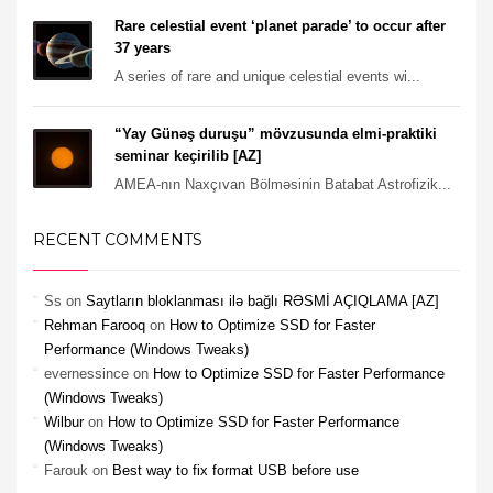
Rare celestial event ‘planet parade’ to occur after
37 years
A series of rare and unique celestial events wi...
“Yay Günəş duruşu” mövzusunda elmi-praktiki
seminar keçirilib [AZ]
AMEA-nın Naxçıvan Bölməsinin Batabat Astrofizik...
RECENT COMMENTS
Ss
on
Saytların bloklanması ilə bağlı RƏSMİ AÇIQLAMA [AZ]
Rehman Farooq
on
How to Optimize SSD for Faster
Performance (Windows Tweaks)
evernessince
on
How to Optimize SSD for Faster Performance
(Windows Tweaks)
Wilbur
on
How to Optimize SSD for Faster Performance
(Windows Tweaks)
Farouk
on
Best way to fix format USB before use