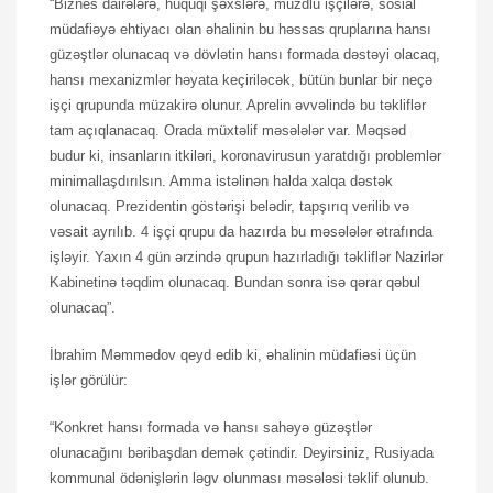
“Biznes dairələrə, hüquqi şəxslərə, muzdlu işçilərə, sosial
müdafiəyə ehtiyacı olan əhalinin bu həssas qruplarına hansı
güzəştlər olunacaq və dövlətin hansı formada dəstəyi olacaq,
hansı mexanizmlər həyata keçiriləcək, bütün bunlar bir neçə
işçi qrupunda müzakirə olunur. Aprelin əvvəlində bu təkliflər
tam açıqlanacaq. Orada müxtəlif məsələlər var. Məqsəd
budur ki, insanların itkiləri, koronavirusun yaratdığı problemlər
minimallaşdırılsın. Amma istəlinən halda xalqa dəstək
olunacaq. Prezidentin göstərişi belədir, tapşırıq verilib və
vəsait ayrılıb. 4 işçi qrupu da hazırda bu məsələlər ətrafında
işləyir. Yaxın 4 gün ərzində qrupun hazırladığı təkliflər Nazirlər
Kabinetinə təqdim olunacaq. Bundan sonra isə qərar qəbul
olunacaq”.
İbrahim Məmmədov qeyd edib ki, əhalinin müdafiəsi üçün
işlər görülür:
“Konkret hansı formada və hansı sahəyə güzəştlər
olunacağını bəribaşdan demək çətindir. Deyirsiniz, Rusiyada
kommunal ödənişlərin ləgv olunması məsələsi təklif olunub.