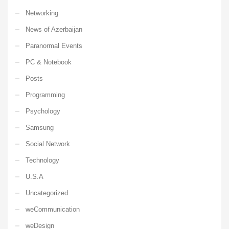
Networking
News of Azerbaijan
Paranormal Events
PC & Notebook
Posts
Programming
Psychology
Samsung
Social Network
Technology
U.S.A
Uncategorized
weCommunication
weDesign