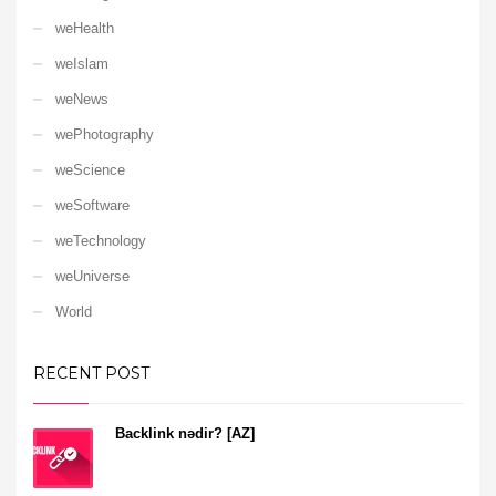
weHealth
weIslam
weNews
wePhotography
weScience
weSoftware
weTechnology
weUniverse
World
RECENT POST
Backlink nədir? [AZ]