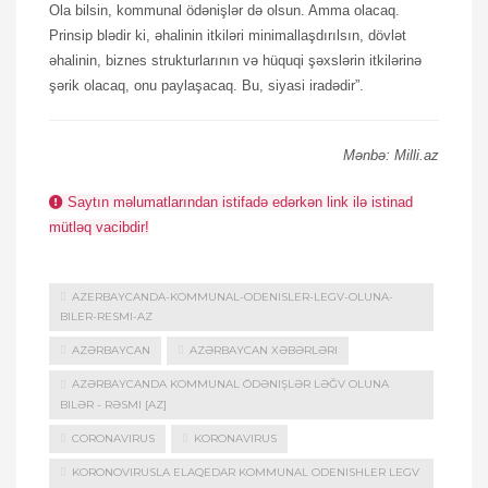
Ola bilsin, kommunal ödənişlər də olsun. Amma olacaq.
Prinsip blədir ki, əhalinin itkiləri minimallaşdırılsın, dövlət
əhalinin, biznes strukturlarının və hüquqi şəxslərin itkilərinə
şərik olacaq, onu paylaşacaq. Bu, siyasi iradədir”.
Mənbə: Milli.az
Saytın məlumatlarından istifadə edərkən link ilə istinad
mütləq vacibdir!
AZERBAYCANDA-KOMMUNAL-ODENISLER-LEGV-OLUNA-
BILER-RESMI-AZ
AZƏRBAYCAN
AZƏRBAYCAN XƏBƏRLƏRI
AZƏRBAYCANDA KOMMUNAL ÖDƏNIŞLƏR LƏĞV OLUNA
BILƏR - RƏSMI [AZ]
CORONAVIRUS
KORONAVIRUS
KORONOVIRUSLA ELAQEDAR KOMMUNAL ODENISHLER LEGV