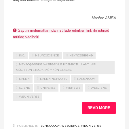
Mənbə: AMEA
Saytın məlumatlarından istifadə edərkən link ilə istinad
mütləq vacibdir!
INC.
NEUROSCIENCE
NEYROŞƏBƏKƏ
NEYROŞƏBƏKƏ VASITƏSIYLƏ KOSMIK TULLANTILARI
MÜƏYYƏN ETMƏK MÜMKÜN OLACAQ
RAM5N
RAM5N NETWORK
RAM5N.COM
SCIENE
UNIVERSE
WENEWS
WESCIENE
WEUNIVERSE
READ MORE
PUBLISHED IN
TECHNOLOGY
,
WESCIENCE
,
WEUNIVERSE