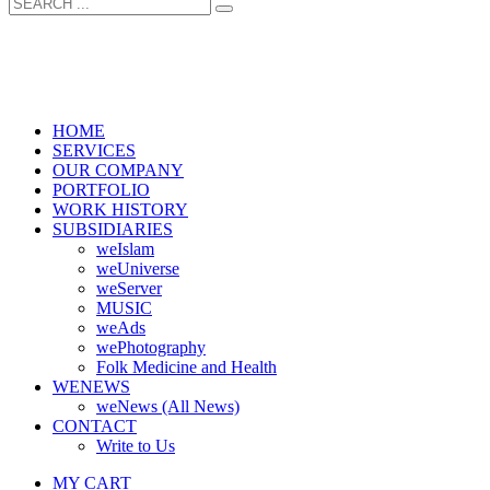
HOME
SERVICES
OUR COMPANY
PORTFOLIO
WORK HISTORY
SUBSIDIARIES
weIslam
weUniverse
weServer
MUSIC
weAds
wePhotography
Folk Medicine and Health
WENEWS
weNews (All News)
CONTACT
Write to Us
MY CART