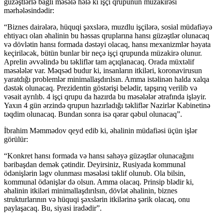
güzəştlərlə bağlı məsələ hələ ki işçi qrupunun müzakirəsi
mərhələsindədir:
“Biznes dairələrə, hüquqi şəxslərə, muzdlu işçilərə, sosial müdafiəyə
ehtiyacı olan əhalinin bu həssas qruplarına hansı güzəştlər olunacaq
və dövlətin hansı formada dəstəyi olacaq, hansı mexanizmlər həyata
keçiriləcək, bütün bunlar bir neçə işçi qrupunda müzakirə olunur.
Aprelin əvvəlində bu təkliflər tam açıqlanacaq. Orada müxtəlif
məsələlər var. Məqsəd budur ki, insanların itkiləri, koronavirusun
yaratdığı problemlər minimallaşdırılsın. Amma istəlinən halda xalqa
dəstək olunacaq. Prezidentin göstərişi belədir, tapşırıq verilib və
vəsait ayrılıb. 4 işçi qrupu da hazırda bu məsələlər ətrafında işləyir.
Yaxın 4 gün ərzində qrupun hazırladığı təkliflər Nazirlər Kabinetinə
təqdim olunacaq. Bundan sonra isə qərar qəbul olunacaq”.
İbrahim Məmmədov qeyd edib ki, əhalinin müdafiəsi üçün işlər
görülür:
“Konkret hansı formada və hansı sahəyə güzəştlər olunacağını
bəribaşdan demək çətindir. Deyirsiniz, Rusiyada kommunal
ödənişlərin ləgv olunması məsələsi təklif olunub. Ola bilsin,
kommunal ödənişlər də olsun. Amma olacaq. Prinsip blədir ki,
əhalinin itkiləri minimallaşdırılsın, dövlət əhalinin, biznes
strukturlarının və hüquqi şəxslərin itkilərinə şərik olacaq, onu
paylaşacaq. Bu, siyasi iradədir”.