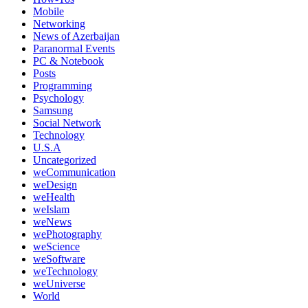
Mobile
Networking
News of Azerbaijan
Paranormal Events
PC & Notebook
Posts
Programming
Psychology
Samsung
Social Network
Technology
U.S.A
Uncategorized
weCommunication
weDesign
weHealth
weIslam
weNews
wePhotography
weScience
weSoftware
weTechnology
weUniverse
World