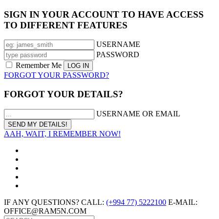
SIGN IN YOUR ACCOUNT TO HAVE ACCESS
TO DIFFERENT FEATURES
USERNAME
PASSWORD
Remember Me
FORGOT YOUR PASSWORD?
FORGOT YOUR DETAILS?
USERNAME OR EMAIL
AAH, WAIT, I REMEMBER NOW!
IF ANY QUESTIONS? CALL:
(+994 77) 5222100
E-MAIL:
OFFICE@RAM5N.COM