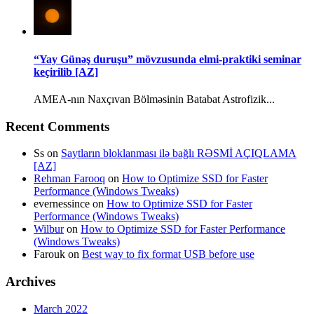
“Yay Günəş duruşu” mövzusunda elmi-praktiki seminar
keçirilib [AZ]
AMEA-nın Naxçıvan Bölməsinin Batabat Astrofizik...
Recent Comments
Ss
on
Saytların bloklanması ilə bağlı RƏSMİ AÇIQLAMA
[AZ]
Rehman Farooq
on
How to Optimize SSD for Faster
Performance (Windows Tweaks)
evernessince
on
How to Optimize SSD for Faster
Performance (Windows Tweaks)
Wilbur
on
How to Optimize SSD for Faster Performance
(Windows Tweaks)
Farouk
on
Best way to fix format USB before use
Archives
March 2022