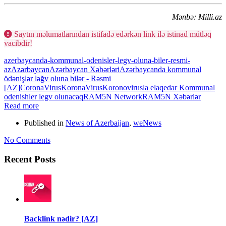
Mənbə: Milli.az
Saytın məlumatlarından istifadə edərkən link ilə istinad mütləq
vacibdir!
azerbaycanda-kommunal-odenisler-legv-oluna-biler-resmi-
az
Azərbaycan
Azərbaycan Xəbərləri
Azərbaycanda kommunal
ödənişlər ləğv oluna bilər - Rəsmi
[AZ]
CoronaVirus
KoronaVirus
Koronovirusla elaqedar Kommunal
odenishler legv olunacaq
RAM5N Network
RAM5N Xəbərlər
Read more
Published in
News of Azerbaijan
,
weNews
No Comments
Recent Posts
Backlink nədir? [AZ]