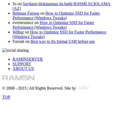
Ss
on
Saytların bloklanması ilə bağlı RƏSMİ AÇIQLAMA
[AZ]
Rehman Farooq
on
How to Optimize SSD for Faster
Performance (Windows Tweaks)
evernessince
on
How to Optimize SSD for Faster
Performance (Windows Tweaks)
Wilbur
on
How to Optimize SSD for Faster Performance
(Windows Tweaks)
Farouk
on
Best way to fix format USB before use
RAMINSERVER
SUPPORT
ABOUT US
© 2008 - 2023 | All Rights Reserved. Site by
TOP