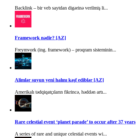
Backlink – bir veb saytdan digərinə verilmiş li...
Framework nədir? [AZ]
Freymvork (ing. framework) – proqram sisteminin...
Alimlər suyun yeni halını kəşf ediblər [AZ]
Amerikalı tədqiqatçıların fikrincə, həddən artı...
Rare celestial event ‘planet parade’ to occur after 37 years
A series of rare and unique celestial events wi...