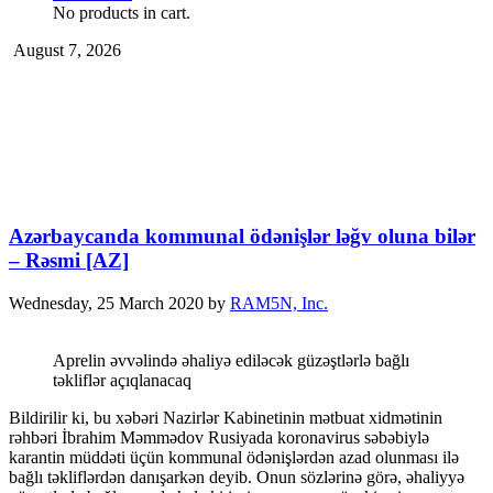
No products in cart.
August 7, 2026
Azərbaycanda kommunal ödənişlər ləğv oluna bilər
– Rəsmi [AZ]
Wednesday, 25 March 2020
by
RAM5N, Inc.
Aprelin əvvəlində əhaliyə ediləcək güzəştlərlə bağlı
təkliflər açıqlanacaq
Bildirilir ki, bu xəbəri Nazirlər Kabinetinin mətbuat xidmətinin
rəhbəri İbrahim Məmmədov Rusiyada koronavirus səbəbiylə
karantin müddəti üçün kommunal ödənişlərdən azad olunması ilə
bağlı təkliflərdən danışarkən deyib. Onun sözlərinə görə, əhaliyyə