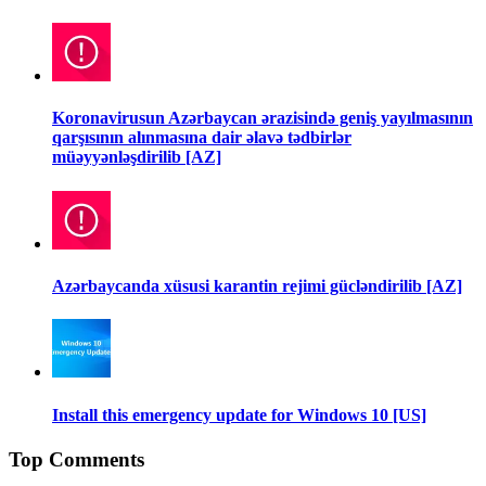
Koronavirusun Azərbaycan ərazisində geniş yayılmasının
qarşısının alınmasına dair əlavə tədbirlər
müəyyənləşdirilib [AZ]
Azərbaycanda xüsusi karantin rejimi gücləndirilib [AZ]
Install this emergency update for Windows 10 [US]
Top Comments