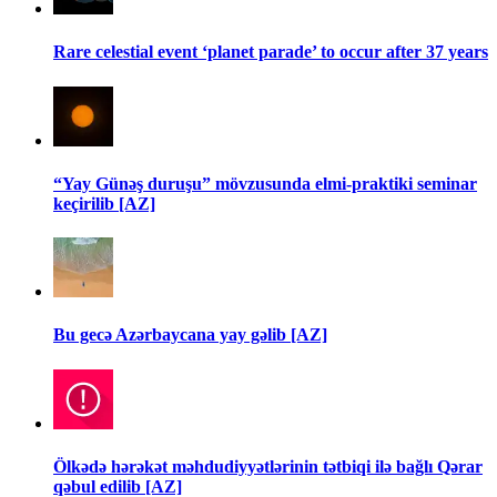
Rare celestial event ‘planet parade’ to occur after 37 years
“Yay Günəş duruşu” mövzusunda elmi-praktiki seminar
keçirilib [AZ]
Bu gecə Azərbaycana yay gəlib [AZ]
Ölkədə hərəkət məhdudiyyətlərinin tətbiqi ilə bağlı Qərar
qəbul edilib [AZ]