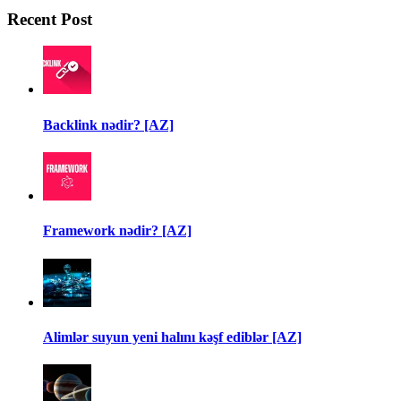
Recent Post
Backlink nədir? [AZ]
Framework nədir? [AZ]
Alimlər suyun yeni halını kəşf ediblər [AZ]