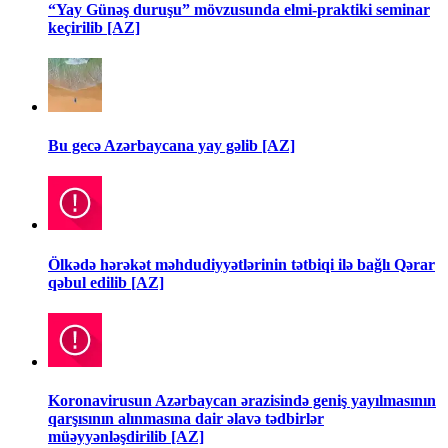
“Yay Günəş duruşu” mövzusunda elmi-praktiki seminar
keçirilib [AZ]
Bu gecə Azərbaycana yay gəlib [AZ]
Ölkədə hərəkət məhdudiyyətlərinin tətbiqi ilə bağlı Qərar
qəbul edilib [AZ]
Koronavirusun Azərbaycan ərazisində geniş yayılmasının
qarşısının alınmasına dair əlavə tədbirlər
müəyyənləşdirilib [AZ]