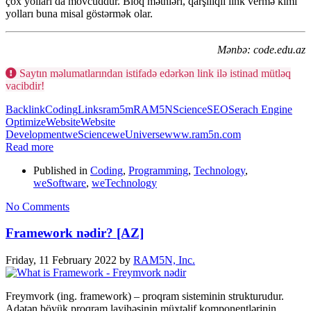
çox yolları da mövcuddur. Bloq mətnləri, qarşılıqlı link vermə kimi
yolları buna misal göstərmək olar.
Mənbə: code.edu.az
Saytın məlumatlarından istifadə edərkən link ilə istinad mütləq
vacibdir!
Backlink
Coding
Links
ram5m
RAM5N
Science
SEO
Serach Engine
Optimize
Website
Website
Development
weScience
weUniverse
www.ram5n.com
Read more
Published in
Coding
,
Programming
,
Technology
,
weSoftware
,
weTechnology
No Comments
Framework nədir? [AZ]
Friday, 11 February 2022
by
RAM5N, Inc.
Freymvork (ing. framework) – proqram sisteminin strukturudur.
Adətən böyük proqram layihəsinin müxtəlif komponentlərinin