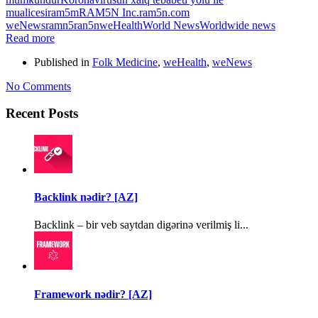
mualicesi
ram5m
RAM5N Inc.
ram5n.com
weNews
ramn5
ran5n
weHealth
World News
Worldwide news
Read more
Published in
Folk Medicine
,
weHealth
,
weNews
No Comments
Recent Posts
Backlink nədir? [AZ]
Backlink – bir veb saytdan digərinə verilmiş li...
Framework nədir? [AZ]