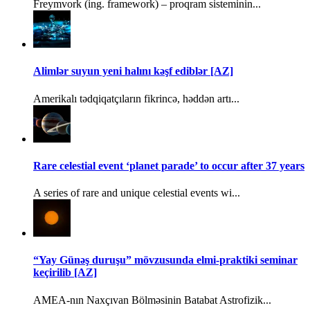
Freymvork (ing. framework) – proqram sisteminin...
Alimlər suyun yeni halını kəşf ediblər [AZ]
Amerikalı tədqiqatçıların fikrincə, həddən artı...
Rare celestial event ‘planet parade’ to occur after 37 years
A series of rare and unique celestial events wi...
“Yay Günəş duruşu” mövzusunda elmi-praktiki seminar
keçirilib [AZ]
AMEA-nın Naxçıvan Bölməsinin Batabat Astrofizik...