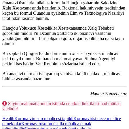
Ənənəvi üsullarla müalicə formulu Hançjou şəhərinin Səkkizinci
Xalq Xəstəxanasında hazırlanıb. Regional hakimiyyətin təsdiqindən
keçən bu formul Quandun əyalətinin Elm və Texnologiya Nazirliyi
tərəfindən rəsmən tanınıb.
Hançjou Yoluxucu Xəstəliklər Xəstəxanasında Xalq Təbabəti
şöbəsinin müdiri Yu Dzənhua xəstələrə iki ənənəvi vasitənin
yazıldığını bildirir – biri bəlğəmə görə, digəri isə iltihaba qarşı təyin
olunur.
Bu səpkidə Qingfei Paidu dərmanının xüsusilə yüksək müalicəvi
təsiri qeyd olunur. Bu barədə məlumat yayan Sinhua Agentliyi
pekinli baş həkim Van Ronbinin sözlərinə istinad edir.
Bu ənənəvi dərman iynəyarpaq və biyan kökü də daxil, müalicəvi
bitkilər əsasında hazırlanır.
Mənbə: Sonxeber.az
Saytın məlumatlarından istifadə edərkən link ilə istinad mütləq
vacibdir!
Health
Korona virusun mualicesi tapildi
Koronavirisi nece mualice
etmek olar
Koronavirusu bu üsulla müalicə etmək
mümkündür
Koronavirusun xalq tebabeti yolu ile