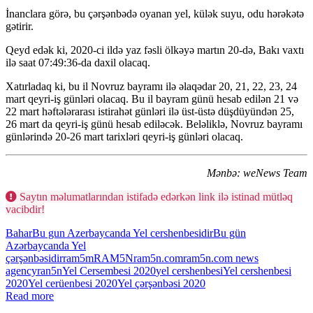
İnanclara görə, bu çərşənbədə oyanan yel, külək suyu, odu hərəkətə
gətirir.
Qeyd edək ki, 2020-ci ildə yaz fəsli ölkəyə martın 20-də, Bakı vaxtı
ilə saat 07:49:36-da daxil olacaq.
Xatırladaq ki, bu il Novruz bayramı ilə əlaqədar 20, 21, 22, 23, 24
mart qeyri-iş günləri olacaq. Bu il bayram günü hesab edilən 21 və
22 mart həftələrarası istirahət günləri ilə üst-üstə düşdüyündən 25,
26 mart da qeyri-iş günü hesab ediləcək. Beləliklə, Novruz bayramı
günlərində 20-26 mart tarixləri qeyri-iş günləri olacaq.
Mənbə: weNews Team
Saytın məlumatlarından istifadə edərkən link ilə istinad mütləq
vacibdir!
Bahar
Bu gun Azerbaycanda Yel cershenbesidir
Bu gün
Azərbaycanda Yel
çərşənbəsidir
ram5m
RAM5N
ram5n.com
ram5n.com news
agency
ran5n
Yel Cersembesi 2020
yel cershenbesi
Yel cershenbesi
2020
Yel cerüenbesi 2020
Yel çərşənbəsi 2020
Read more