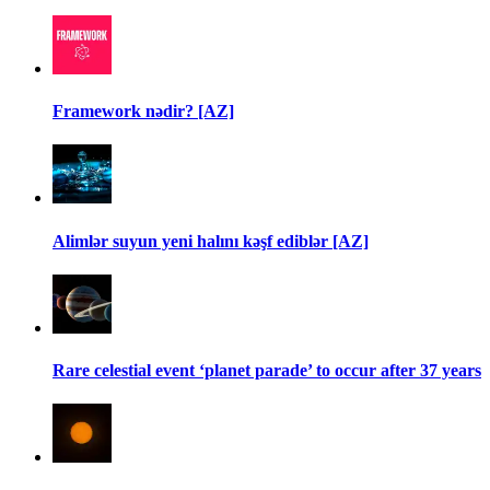
Framework nədir? [AZ]
Alimlər suyun yeni halını kəşf ediblər [AZ]
Rare celestial event ‘planet parade’ to occur after 37 years