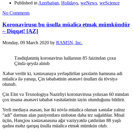
Published in
Azerbaijan
,
Holidays
,
weNews
,
weScience
No Comments
Koronavirusu bu üsulla müalicə etmək mümkündür
– Diqqət! [AZ]
Monday, 09 March 2020
by
RAM5N, Inc.
Təsdiqlənmiş koronavirus hallarının 85 faizindən çoxu
Çində qeydə alınıb
Xəbər verilir ki, xəstəxanaya yerləşdirilən şəxslərin hamısına adi
müalicə ilə yanaşı, Çin təbabətinin ənənəvi üsulları da tövsiyə
olunub.
Çin Elm və Texnologiya Nazirliyi koronavirusa yoluxan 60 mindən
çox insana ənənəvi təbabət vasitələrinin təyin olunduğunu bildirir.
Yerli mediaya əsasən, hər iki növlə müalicə olunan xəstələr yalnız
“adi” dərman alan pasiyentlərə nisbətən daha tez sağalıblar. Misal
üçün, Hançjou xəstəxanasına ağır vəziyyətdə çatdırılan 88 yaşlı
qadını məhz qarışıq üsulla müalicə etmək mümkün olub.