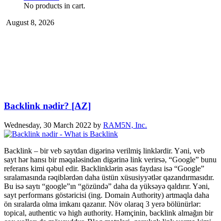
No products in cart.
August 8, 2026
Backlink nədir? [AZ]
Wednesday, 30 March 2022
by
RAM5N, Inc.
Backlink – bir veb saytdan digərinə verilmiş linklərdir. Yəni, veb
sayt hər hansı bir məqaləsindən digərinə link verirsə, “Google” bunu
referans kimi qəbul edir. Backlinklərin əsas faydası isə “Google”
sıralamasında rəqiblərdən daha üstün xüsusiyyətlər qazandırmasıdır.
Bu isə saytı “google”ın “gözündə” daha da yüksəyə qaldırır. Yəni,
sayt performans göstəricisi (ing. Domain Authority) artmaqla daha
ön sıralarda olma imkanı qazanır. Növ olaraq 3 yerə bölünürlər:
topical, authentic və high authority. Həmçinin, backlink almağın bir