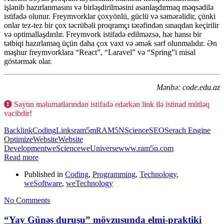
işlənib hazırlanmasını və birləşdirilməsini asanlaşdırmaq məqsədilə
istifadə olunur. Freymvorklar çoxyönlü, güclü və səmərəlidir, çünki
onlar tez-tez bir çox təcrübəli proqramçı tərəfindən sınaqdan keçirilir
və optimallaşdırılır. Freymvork istifadə edilməzsə, hər hansı bir
tətbiqi hazırlamaq üçün daha çox vaxt və əmək sərf olunmalıdır. Ən
məşhur freymvorklara “React”, “Laravel” və “Spring”i misal
göstərmək olar.
Mənbə: code.edu.az
Saytın məlumatlarından istifadə edərkən link ilə istinad mütləq
vacibdir!
Backlink
Coding
Links
ram5m
RAM5N
Science
SEO
Serach Engine
Optimize
Website
Website
Development
weScience
weUniverse
www.ram5n.com
Read more
Published in
Coding
,
Programming
,
Technology
,
weSoftware
,
weTechnology
No Comments
“Yay Günəş duruşu” mövzusunda elmi-praktiki