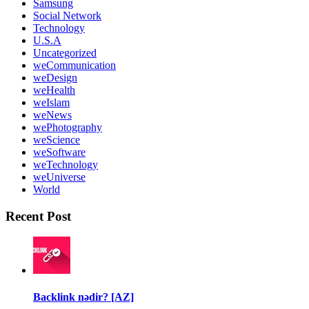
Samsung
Social Network
Technology
U.S.A
Uncategorized
weCommunication
weDesign
weHealth
weIslam
weNews
wePhotography
weScience
weSoftware
weTechnology
weUniverse
World
Recent Post
Backlink nədir? [AZ]