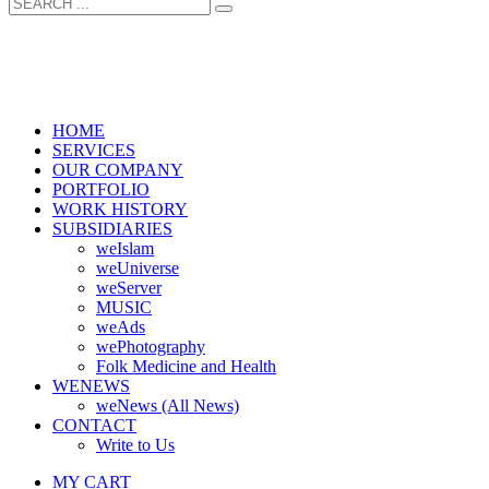
HOME
SERVICES
OUR COMPANY
PORTFOLIO
WORK HISTORY
SUBSIDIARIES
weIslam
weUniverse
weServer
MUSIC
weAds
wePhotography
Folk Medicine and Health
WENEWS
weNews (All News)
CONTACT
Write to Us
MY CART