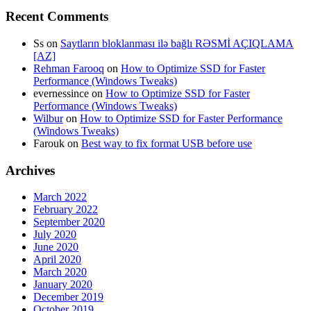
Recent Comments
Ss
on
Saytların bloklanması ilə bağlı RƏSMİ AÇIQLAMA
[AZ]
Rehman Farooq
on
How to Optimize SSD for Faster
Performance (Windows Tweaks)
evernessince
on
How to Optimize SSD for Faster
Performance (Windows Tweaks)
Wilbur
on
How to Optimize SSD for Faster Performance
(Windows Tweaks)
Farouk
on
Best way to fix format USB before use
Archives
March 2022
February 2022
September 2020
July 2020
June 2020
April 2020
March 2020
January 2020
December 2019
October 2019