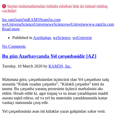
Saytın məlumatlarından istifadə edərkən link ilə istinad mütləq
vacibdir!
Inc.
ram5
ram5m
RAM5N
ram5n.com
weUniverse
Science
Universe
weScience
weUniverse
www.ram5n.com
Read more
Published in
Azerbaijan
,
weScience
,
weUniverse
No Comments
Bu gün Azərbaycanda Yel çərşənbəsidir [AZ]
Tuesday, 10 March 2020
by
RAM5N, Inc.
Məlumata görə, çərşənbələrdən üçüncüsü olan Yel çərşənbəsi xalq
arasında “Külək oyadan çərşənbə”, “Küləkli çərşənbə” kimi də
tanınır. Bu çərşənbə yaranış prosesinin üçüncü mərhələsini əks
etdirir. Hesab edilir ki, əgər torpaq və su insan yaradılışının maddi
əsasını təşkil edirsə, od və yel bu materialın yaradılmasında kənar
vasitəçi statusunda çıxış edir.
Yel çərşənbəsində əsən isti küləklər yazın gəlişindən xəbər verir.