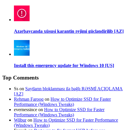
Azərbaycanda xüsusi karantin rejimi gücləndirilib [AZ]
Install this emergency update for Windows 10 [US]
Top Comments
Ss
on
Saytların bloklanması ilə bağlı RƏSMİ AÇIQLAMA
[AZ]
Rehman Farooq
on
How to Optimize SSD for Faster
Performance (Windows Tweaks)
evernessince
on
How to Optimize SSD for Faster
Performance (Windows Tweaks)
Wilbur
on
How to Optimize SSD for Faster Performance
(Windows Tweaks)