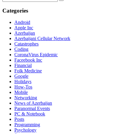
Categories
Android
Apple Inc
Azerbaijan
Azerbaijani Cellular Network
Catastrophes
Coding
CoronaVirus Epidemic
Faceebook Inc
Financial
Folk Medicine
Google
Holidays
How-Tos
Mobile
Networking
News of Azerbaijan
Paranormal Events
PC & Notebook
Posts
Programming
Psychology