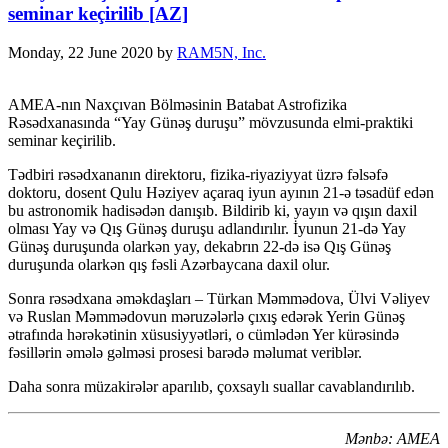
seminar keçirilib [AZ]
Monday, 22 June 2020
by
RAM5N, Inc.
AMEA-nın Naxçıvan Bölməsinin Batabat Astrofizika
Rəsədxanasında “Yay Günəş duruşu” mövzusunda elmi-praktiki
seminar keçirilib.
Tədbiri rəsədxananın direktoru, fizika-riyaziyyat üzrə fəlsəfə
doktoru, dosent Qulu Həziyev açaraq iyun ayının 21-ə təsadüf edən
bu astronomik hadisədən danışıb. Bildirib ki, yayın və qışın daxil
olması Yay və Qış Günəş duruşu adlandırılır. İyunun 21-də Yay
Günəş duruşunda olarkən yay, dekabrın 22-də isə Qış Günəş
duruşunda olarkən qış fəsli Azərbaycana daxil olur.
Sonra rəsədxana əməkdaşları – Türkan Məmmədova, Ülvi Vəliyev
və Ruslan Məmmədovun məruzələrlə çıxış edərək Yerin Günəş
ətrafında hərəkətinin xüsusiyyətləri, o cümlədən Yer kürəsində
fəsillərin əmələ gəlməsi prosesi barədə məlumat veriblər.
Daha sonra müzakirələr aparılıb, çoxsaylı suallar cavablandırılıb.
Mənbə: AMEA