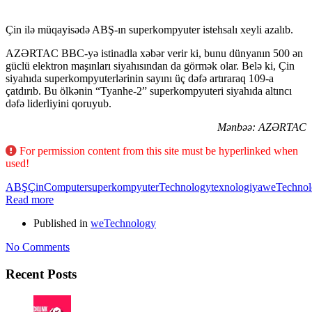
Çin ilə müqayisədə ABŞ-ın superkompyuter istehsalı xeyli azalıb.
AZƏRTAC BBC-yə istinadla xəbər verir ki, bunu dünyanın 500 ən
güclü elektron maşınları siyahısından da görmək olar. Belə ki, Çin
siyahıda superkompyuterlərinin sayını üç dəfə artıraraq 109-a
çatdırıb. Bu ölkənin “Tyanhe-2” superkompyuteri siyahıda altıncı
dəfə liderliyini qoruyub.
Mənbəə: AZƏRTAC
For permission content from this site must be hyperlinked when
used!
ABŞ
Çin
Computer
superkompyuter
Technology
texnologiya
weTechnol
Read more
Published in
weTechnology
No Comments
Recent Posts