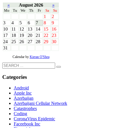
«
August 2026
»
Mo
Tu
We
Th
Fr
Sa
Su
1
2
3
4
5
6
7
8
9
10
11
12
13
14
15
16
17
18
19
20
21
22
23
24
25
26
27
28
29
30
31
Calendar by
Kieran O'Shea
Categories
Android
Apple Inc
Azerbaijan
Azerbaijani Cellular Network
Catastrophes
Coding
CoronaVirus Epidemic
Faceebook Inc