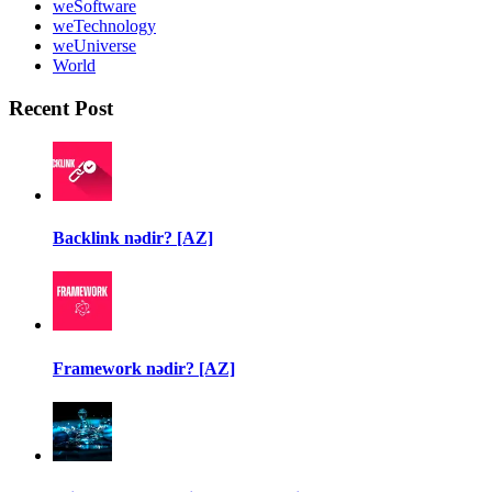
weSoftware
weTechnology
weUniverse
World
Recent Post
Backlink nədir? [AZ]
Framework nədir? [AZ]