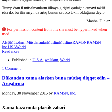
Tramp ötən il müsəlmanların ölkəyə girişini qadağan etməyi təklif
etsə də, bu ilin mayında artıq bunun sadəcə təklif olduğunu deyib.
Mənbə: Din.az
For permission content from this site must be hyperlinked when
used!
ABŞ
Müsəlman
Müsəlmanlar
Muslim
Muslims
RAM5N
RAM5N
Inc.
USA
World
Read more
Published in
U.S.A
,
weIslam
,
World
1 Comment
Dükandan xama alarkən buna mütləq diqqət edin –
Araşdırma
Monday, 30 November 2015
by
RAM5N, Inc.
Xama bazarında plastik zəhəri