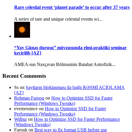
Rare celestial event ‘planet parade’ to occur after 37 years
A series of rare and unique celestial events wi...
“Yay Günəş duruşu” mövzusunda elmi-praktiki seminar
keçirilib [AZ]
AMEA-nın Naxçıvan Bölməsinin Batabat Astrofizik...
Recent Comments
Ss
on
Saytların bloklanması ilə bağlı RƏSMİ AÇIQLAMA
[AZ]
Rehman Farooq
on
How to Optimize SSD for Faster
Performance (Windows Tweaks)
evernessince
on
How to Optimize SSD for Faster
Performance (Windows Tweaks)
Wilbur
on
How to Optimize SSD for Faster Performance
(Windows Tweaks)
Farouk
on
Best way to fix format USB before use