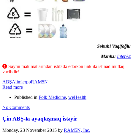
Səbuhi Vaqifoğlu
Mənbə:
İnterAz
Saytın məlumatlarından istifadə edərkən link ilə istinad mütləq
vacibdir!
ABŞ
Alimler
pp
RAM5N
Read more
Published in
Folk Medicine
,
weHealth
No Comments
Çin ABŞ-la ayaqlaşmaq istəyir
Monday, 23 November 2015
by
RAM5N, Inc.