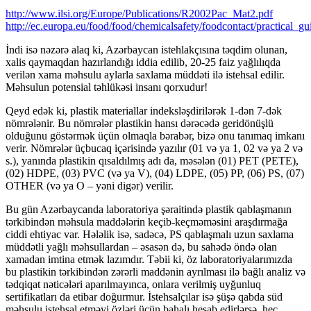
http://www.ilsi.org/Europe/Publications/R2002Pac_Mat2.pdf
http://ec.europa.eu/food/food/chemicalsafety/foodcontact/practical_g
İndi isə nəzərə alaq ki, Azərbaycan istehlakçısına təqdim olunan,
xalis qaymaqdan hazırlandığı iddia edilib, 20-25 faiz yağlılıqda
verilən xama məhsulu aylarla saxlama müddəti ilə istehsal edilir.
Məhsulun potensial təhlükəsi insanı qorxudur!
Qeyd edək ki, plastik materiallar indeksləşdirilərək 1-dən 7-dək
nömrələnir. Bu nömrələr plastikin hansı dərəcədə geridönüşlü
olduğunu göstərmək üçün olmaqla bərabər, bizə onu tanımaq imkanı
verir. Nömrələr üçbucaq içərisində yazılır (01 və ya 1, 02 və ya 2 və
s.), yanında plastikin qısaldılmış adı da, məsələn (01) PET (PETE),
(02) HDPE, (03) PVC (və ya V), (04) LDPE, (05) PP, (06) PS, (07)
OTHER (və ya O – yəni digər) verilir.
Bu gün Azərbaycanda laboratoriya şəraitində plastik qablaşmanın
tərkibindən məhsula maddələrin keçib-keçməməsini araşdırmağa
ciddi ehtiyac var. Hələlik isə, sadəcə, PS qablaşmalı uzun saxlama
müddətli yağlı məhsullardan – əsasən də, bu sahədə öndə olan
xamadan imtina etmək lazımdır. Təbii ki, öz laboratoriyalarımızda
bu plastikin tərkibindən zərərli maddənin ayrılması ilə bağlı analiz və
tədqiqat nəticələri aparılmayınca, onlara verilmiş uyğunluq
sertifikatları da etibar doğurmur. İstehsalçılar isə şüşə qabda süd
məhsulu istehsal etməyi özləri üçün bahalı hesab edirlərsə, heç