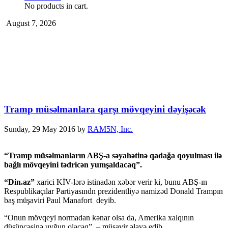
No products in cart.
August 7, 2026
Tramp müsəlmanlara qarşı mövqeyini dəyişəcək
Sunday, 29 May 2016
by
RAM5N, Inc.
“Tramp müsəlmanların ABŞ-a səyahətinə qadağa qoyulması ilə
bağlı mövqeyini tədricən yumşaldacaq”.
“Din.az”
xarici KİV-lərə istinadən xəbər verir ki, bunu ABŞ-ın
Respublikaçılar Partiyasındn prezidentliyə namizəd Donald Trampın
baş müşaviri Paul Manafort deyib.
“Onun mövqeyi normadan kənar olsa da, Amerika xalqının
düşüncəsinə uyğun olacaq”, – müşavir əlavə edib.