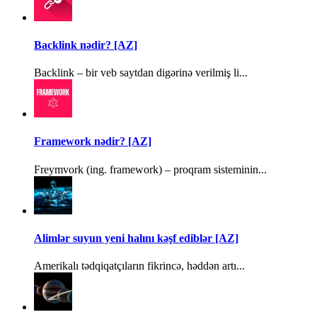
Backlink nədir? [AZ]
Backlink – bir veb saytdan digərinə verilmiş li...
Framework nədir? [AZ]
Freymvork (ing. framework) – proqram sisteminin...
Alimlər suyun yeni halını kəşf ediblər [AZ]
Amerikalı tədqiqatçıların fikrincə, həddən artı...