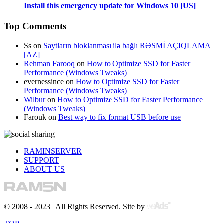
Install this emergency update for Windows 10 [US]
Top Comments
Ss
on
Saytların bloklanması ilə bağlı RƏSMİ AÇIQLAMA
[AZ]
Rehman Farooq
on
How to Optimize SSD for Faster
Performance (Windows Tweaks)
evernessince
on
How to Optimize SSD for Faster
Performance (Windows Tweaks)
Wilbur
on
How to Optimize SSD for Faster Performance
(Windows Tweaks)
Farouk
on
Best way to fix format USB before use
RAMINSERVER
SUPPORT
ABOUT US
© 2008 - 2023 | All Rights Reserved. Site by