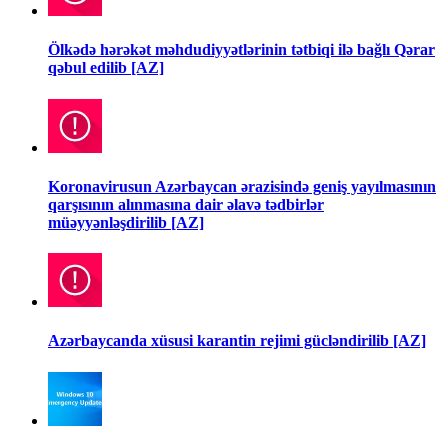
Ölkədə hərəkət məhdudiyyətlərinin tətbiqi ilə bağlı Qərar
qəbul edilib [AZ]
Koronavirusun Azərbaycan ərazisində geniş yayılmasının
qarşısının alınmasına dair əlavə tədbirlər
müəyyənləşdirilib [AZ]
Azərbaycanda xüsusi karantin rejimi gücləndirilib [AZ]