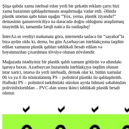
Şüşə qabda xama istehsal edən yerli bir şirkətin reklam çarxı bizi
xama bazarının qablaşdırmasını araşdırmağa vadar etdi. Əlində
plastik smetan qabı tutan uşağın “Yox, yemə, plastik ziyandır!”
deməsinin qanunvericiliyə nə dərəcədə doğru olduğunu araşdırmaq
istəyirdik ki, tamamilə fərqli nəticə ilə rastlaşdıq!
İnterAz-ın verdiyi məlumata görə, internetdə sadəcə bir “səyahət”lə
bizə aydın oldu ki, demə, bu gün Azərbaycan istehlakçısına təqdim
edilən xamanın plastik qabları təhlükəli hesab edilən və
həyatımızdan çıxarılması tövsiyə olunan növdəndir.
Mağazada istədiyiniz bir plastik qablı xamanı götürün və altındakı
işarəyə baxın. Azərbaycan bazarında istehlakçıya təqdim olunan
istər xarici, istərsə də yerli istehsallı, demək olar ki, bütün xamalar
06 və ya 6 ilə nömrələnmiş PS – polistirol plastiki ilə qablaşdırılıb.
Halbuki PS – polistirol tərkibidəki stirolun ayrıla bilməsi səbəbindən
polivinilxloriddən – PVC-dən sonra ikinci təhlükəli plastik hesab
olunur.