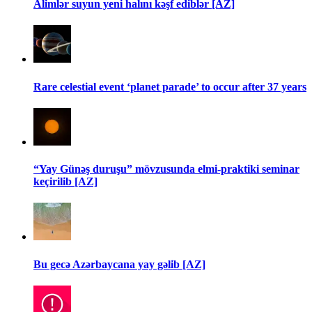
Alimlər suyun yeni halını kəşf ediblər [AZ]
Rare celestial event ‘planet parade’ to occur after 37 years
“Yay Günəş duruşu” mövzusunda elmi-praktiki seminar
keçirilib [AZ]
Bu gecə Azərbaycana yay gəlib [AZ]