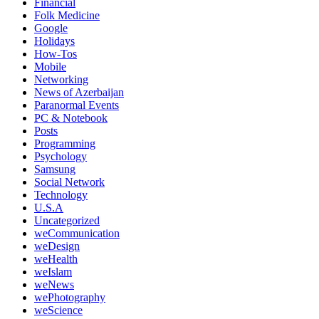
Financial
Folk Medicine
Google
Holidays
How-Tos
Mobile
Networking
News of Azerbaijan
Paranormal Events
PC & Notebook
Posts
Programming
Psychology
Samsung
Social Network
Technology
U.S.A
Uncategorized
weCommunication
weDesign
weHealth
weIslam
weNews
wePhotography
weScience