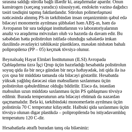
sırasına saldığı stirolla bağlı illərdir ki, araşdırmalar aparılır. Onun
kansirogen (xərçəng yaradıcı) xüsusiyyəti, endokrin vəzinə dağıdıcı
təsiri təsdiqini tapmış faktlardandır. Stirolun polimerləşməsi
nəticəsində alınmış PS-in tərkibindən insan orqanizminin qəbul edə
biləcəyi monomerin ayrılması şübhələri həm ABŞ-ın, həm də
Avropanın bir sıra tədqiqat institutlarının və laboratoriyalarının
analiz və araşdırma mövzuları olub və hazırda da davam edir. Bu
səbəbdən hətta polistirolun istifadə olunduğu sahələrdə imkan
daxilində əvəzləyici təhlükəsiz plastiklərə, məsələn nisbətən bahalı
polipropilenə (PP – 05) keçmək tövsiyə olunur.
Beynəlxalq Həyat Elmləri İnstitutunun (ILSI) Avropada
Qablaşdırma üzrə İşçi Qrup üçün hazırladığı hesabatda polistirolun
soyuq qida ilə bir neçə gündən bir neçə həftəyədək, isti qida ilə isə
çox qısa bir müddətə təmasda ola biləcəyi göstərilir. Hesabatda
yüksək yağlılıq dərəcəsi olan məhsulların saxlanması üçün
polistirolun qəbuledilməz olduğu bildirilir. Eləcə də, istənilən
məhsulun uzun müddətə saxlanması üçün PS qablaşması tövsiyə
edilmir. Burada temperaturun arta biləcəyi ehtimalı da nəzərdən
qaçmamalıdır. Belə ki, tərkibindəki monomerlərin ayrılması üçün
polistirola 70 C temperatur kifayətdir. Halbuki qida saxlanması üçün
tövsiyə olunan digər plastikdə – polipropilendə bu istiyədavamlılıq
temperaturu 120 C-dir.
Hesabatlarla ətraflı buradan tanış ola bilərsiniz: