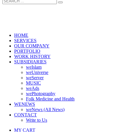
HOME
SERVICES
OUR COMPANY
PORTFOLIO
WORK HISTORY
SUBSIDIARIES
weIslam
weUniverse
weServer
MUSIC
weAds
wePhotography
Folk Medicine and Health
WENEWS
weNews (All News)
CONTACT
Write to Us
MY CART