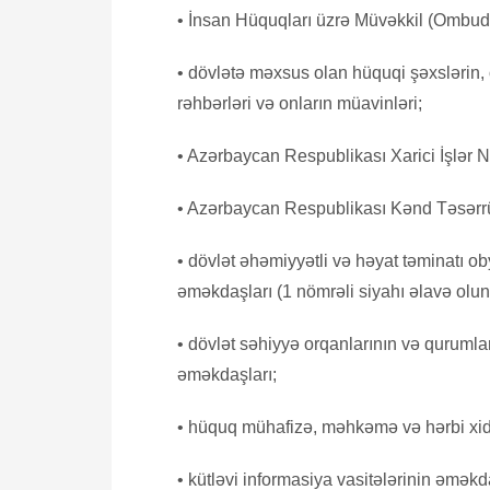
• İnsan Hüquqları üzrə Müvəkkil (Ombud
• dövlətə məxsus olan hüquqi şəxslərin,
rəhbərləri və onların müavinləri;
• Azərbaycan Respublikası Xarici İşlər N
• Azərbaycan Respublikası Kənd Təsərrüf
• dövlət əhəmiyyətli və həyat təminatı ob
əməkdaşları (1 nömrəli siyahı əlavə olun
• dövlət səhiyyə orqanlarının və qurumla
əməkdaşları;
• hüquq mühafizə, məhkəmə və hərbi xidm
• kütləvi informasiya vasitələrinin əməkd