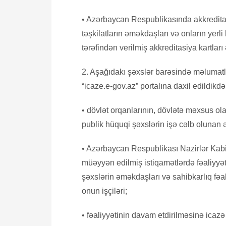
• Azərbaycan Respublikasında akkredita
təşkilatların əməkdaşları və onların yerli
tərəfindən verilmiş akkreditasiya kartları
2. Aşağıdakı şəxslər barəsində məlumatl
“icaze.e-gov.az” portalına daxil edildikdə
• dövlət orqanlarının, dövlətə məxsus ol
publik hüquqi şəxslərin işə cəlb olunan 
• Azərbaycan Respublikası Nazirlər Kabine
müəyyən edilmiş istiqamətlərdə fəaliyyət
şəxslərin əməkdaşları və sahibkarlıq fəa
onun işçiləri;
• fəaliyyətinin davam etdirilməsinə icaz