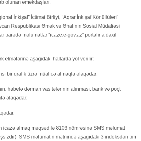
ləb olunan əməkdaşları.
onal İnkişaf” İctimai Birliyi, “Aqrar İnkişaf Könüllüləri”
rbaycan Respublikası Əmək və Əhalinin Sosial Müdafiəsi
lar barədə məlumatlar “icaze.e-gov.az” portalına daxil
rk etmələrinə aşağıdakı hallarda yol verilir:
ansı bir qrafik üzrə müalicə almaqla əlaqədar;
nın, habelə dərman vasitələrinin alınması, bank və poçt
ilə əlaqədar;
aqədar.
üçün icazə almaq məqsədilə 8103 nömrəsinə SMS məlumat
şsizdir). SMS məlumatın mətnində aşağıdakı 3 indeksdən biri