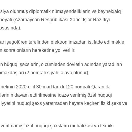
siya olunmuş diplomatik nümayəndəliklərin və beynəlxalq
 heyəti (Azərbaycan Respublikası Xarici İşlər Nazirliyi
 əsasında).
ar işəgötürən tərəfindən elektron imzadan istifadə edilməklə
n sonra onların hərəkətinə yol verilir:
an hüquqi şəxslərin, o cümlədən dövlətin adından yaradılan
əməkdaşları (2 nömrəli siyahı əlavə olunur);
tinin 2020-ci il 30 mart tarixli 120 nömrəli Qərarı ilə
lərinin davam etdirilməsinə icazə verilmiş özəl hüquqi
liyyətini hüquqi şəxs yaratmadan həyata keçirən fiziki şəxs və
ə verilməmiş özəl hüquqi şəxslərin mühafizəsi və texniki