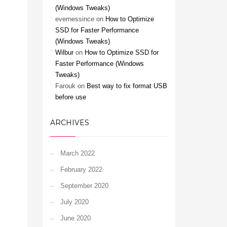
(Windows Tweaks)
evernessince
on
How to Optimize
SSD for Faster Performance
(Windows Tweaks)
Wilbur
on
How to Optimize SSD for
Faster Performance (Windows
Tweaks)
Farouk
on
Best way to fix format USB
before use
ARCHIVES
March 2022
February 2022
September 2020
July 2020
June 2020