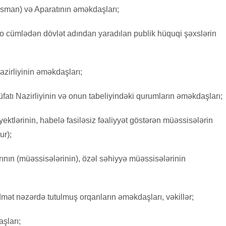
sman) və Aparatının əməkdaşları;
 o cümlədən dövlət adından yaradılan publik hüquqi şəxslərin
azirliyinin əməkdaşları;
atı Nazirliyinin və onun tabeliyindəki qurumların əməkdaşları;
yektlərinin, habelə fasiləsiz fəaliyyət göstərən müəssisələrin
ur);
rının (müəssisələrinin), özəl səhiyyə müəssisələrinin
ət nəzərdə tutulmuş orqanların əməkdaşları, vəkillər;
aşları;