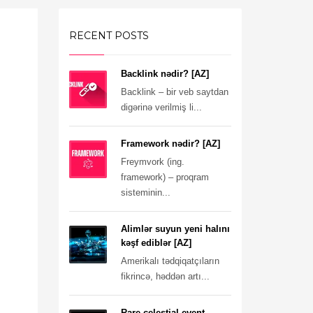
RECENT POSTS
Backlink nədir? [AZ]
Backlink – bir veb saytdan
digərinə verilmiş li...
Framework nədir? [AZ]
Freymvork (ing.
framework) – proqram
sisteminin...
Alimlər suyun yeni halını
kəşf ediblər [AZ]
Amerikalı tədqiqatçıların
fikrincə, həddən artı...
Rare celestial event