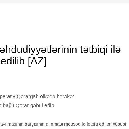
S EPIDEMIC
,
NEWS OF AZERBAIJAN
,
WENEWS
0
dudiyyətlərinin tətbiqi ilə
edilib [AZ]
Operativ Qərargah ölkədə hərəkət
lə bağlı Qərar qəbul edib
ayılmasının qarşısının alınması məqsədilə tətbiq edilən xüsusi