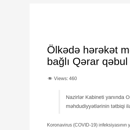
THURSDAY, 02 APRIL 2020
/
PUBLISHED IN
CORONAVIRU
Ölkədə hərəkət məh
bağlı Qərar qəbul 
Views:
460
Nazirlər Kabineti yanında 
məhdudiyyətlərinin tətbiqi i
Koronavirus (COVID-19) infeksiyasının y