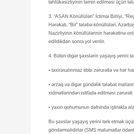
təhlükəsizliyinin təmin edilməsi üçün tə
3. “ASAN Könüllüləri” İctimai Birliyi, “Regi
Hərəkatı, “Bir” tələbə-könüllüləri, Azə
Nazirliyinin könüllülərinin hərəkətinə on
edildikdən sonra yol verilir.
4. Bütün digər şəxslərin yaşayış yerini tə
• təxirəsalınmaz tibbi zərurətlə və hər h
• ərzaq və digər gündəlik tələbat malları
xidmətlərindən istifadə edilməsi zərurəti 
• yaxın qohumunun dəfnində iştirakla əl
Bu şəxslər yaşayış yerini tərk etmək 
göndərməlidirlər (SMS məlumatlar ödəni