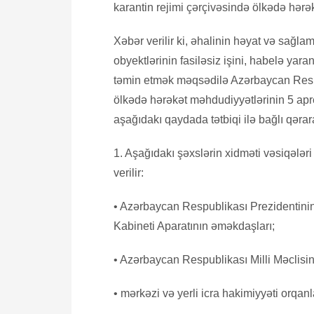
karantin rejimi çərçivəsində ölkədə hər
Xəbər verilir ki, əhalinin həyat və sağla
obyektlərinin fasiləsiz işini, habelə yara
təmin etmək məqsədilə Azərbaycan Respu
ölkədə hərəkət məhdudiyyətlərinin 5 apre
aşağıdakı qaydada tətbiqi ilə bağlı qərara
1. Aşağıdakı şəxslərin xidməti vəsiqələri
verilir:
• Azərbaycan Respublikası Prezidentini
Kabineti Aparatının əməkdaşları;
• Azərbaycan Respublikası Milli Məclisin
• mərkəzi və yerli icra hakimiyyəti orqanl