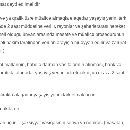
at qeyd edilməlidir.
 və ya qrafik üzrə müalicə almaqla əlaqədar yaşayış yerini tərk
də 2 saat müddətinə verilir, rayonlar və şəhərlərarası hərəkət
məli olduğu ünvan arasında məsafə və müalicə prosedurunun
əti həkim tərəfindən verilən arayışla müəyyən edilir və zərurət
r);
at mallarının, habelə dərman vasitələrinin alınması, bank və
urəti ilə əlaqədar yaşayış yerini tərk etmək üçün (icazə 2 saat
irakla əlaqədar yaşayış yerini tərk etmək üçün.
akılardır:
rı üçün – şəxsiyyət vəsiqəsinin seriya və nömrəsi (məsələn,