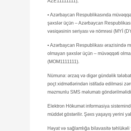
AZE11111111),
• Azərbaycan Respublikasında müvəqqəti
şəxslər üçün – Azərbaycan Respublikas
vəsiqəsinin seriyası və nömrəsi (MYİ (D
• Azərbaycan Respublikası ərazisində m
olmayan şəxslər üçün – müvəqqəti olma 
(MOM1111111).
Nümunə: ərzaq və digər gündəlik tələbat
poçt xidmətlərindən istifadə edilməsi zə
məzmunlu SMS məlumatı göndərilməlidi
Elektron Hökumət informasiya sistemin
müddət göstərilir. Şəxs yaşayış yerini ya
Həyat və sağlamlığa bilavasitə təhlükəl