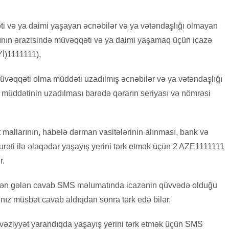
 və ya daimi yaşayan əcnəbilər və ya vətəndaşlığı olmayan
ının ərazisində müvəqqəti və ya daimi yaşamaq üçün icazə
Yİ)1111111),
üvəqqəti olma müddəti uzadılmış əcnəbilər və ya vətəndaşlığı
müddətinin uzadılması barədə qərarın seriyası və nömrəsi
 mallarının, habelə dərman vasitələrinin alınması, bank və
rurəti ilə əlaqədar yaşayış yerini tərk etmək üçün 2 AZE1111111
r.
dən gələn cavab SMS məlumatında icazənin qüvvədə olduğu
lnız müsbət cavab aldıqdan sonra tərk edə bilər.
i vəziyyət yarandıqda yaşayış yerini tərk etmək üçün SMS