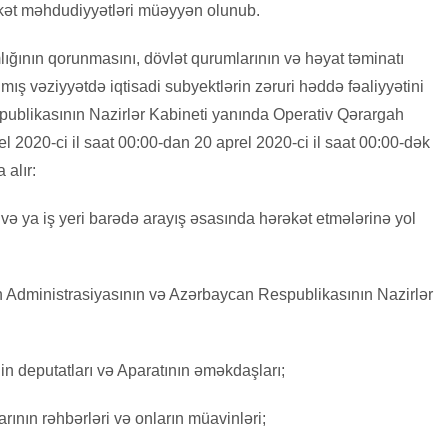
əkət məhdudiyyətləri müəyyən olunub.
mlığının qorunmasını, dövlət qurumlarının və həyat təminatı
nmış vəziyyətdə iqtisadi subyektlərin zəruri həddə fəaliyyətini
blikasının Nazirlər Kabineti yanında Operativ Qərargah
l 2020-ci il saat 00:00-dan 20 aprel 2020-ci il saat 00:00-dək
 alır:
 və ya iş yeri barədə arayış əsasında hərəkət etmələrinə yol
n Administrasiyasının və Azərbaycan Respublikasının Nazirlər
in deputatları və Aparatının əməkdaşları;
arının rəhbərləri və onların müavinləri;