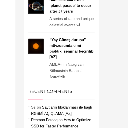
‘planet parade’ to occur
after 37 years
A series of rare and unique
celestial events wi...
“Yay Günəş duruşu”
mövzusunda elmi-
praktiki seminar keçirilib
[AZ]
AMEA-nın Naxçıvan
Bölməsinin Batabat
Astrofizik...
RECENT COMMENTS
Ss
on
Saytların bloklanması ilə bağlı
RƏSMİ AÇIQLAMA [AZ]
Rehman Farooq
on
How to Optimize
SSD for Faster Performance