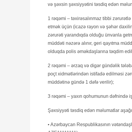
və şəxsin şəxsiyyətini təsdiq edən məlum
1 rəqəmi – təxirəsalınmaz tibbi zərurətlə
etmək üçün (icazə rayon və şəhər daxilin
zərurəti yarandıqda olduğu ünvanla get
müddəti nəzərə alınır, geri qayıtma müdd
olduqda polis əməkdaşlarına təqdim edili
2 rəqəmi – ərzaq və digər gündəlik tələb
poçt xidmətlərindən istifadə edilməsi zər
müddətinə gündə 1 dəfə verilir);
3 rəqəmi – yaxın qohumunun dəfnində işt
Şəxsiyyəti təsdiq edən məlumatlar aşağıd
• Azərbaycan Respublikasının vətəndaşla