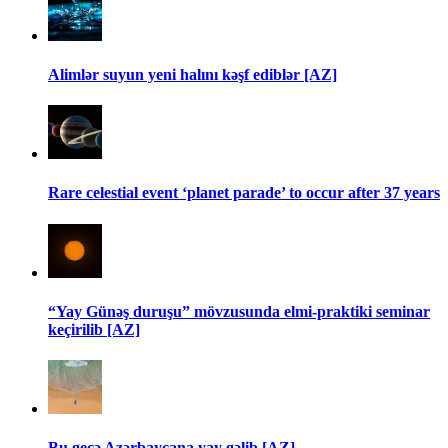
Alimlər suyun yeni halını kəşf ediblər [AZ]
Rare celestial event ‘planet parade’ to occur after 37 years
“Yay Günəş duruşu” mövzusunda elmi-praktiki seminar
keçirilib [AZ]
Bu gecə Azərbaycana yay gəlib [AZ]