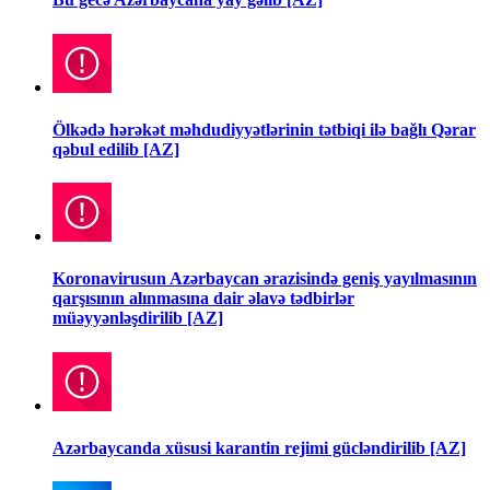
Ölkədə hərəkət məhdudiyyətlərinin tətbiqi ilə bağlı Qərar
qəbul edilib [AZ]
Koronavirusun Azərbaycan ərazisində geniş yayılmasının
qarşısının alınmasına dair əlavə tədbirlər
müəyyənləşdirilib [AZ]
Azərbaycanda xüsusi karantin rejimi gücləndirilib [AZ]