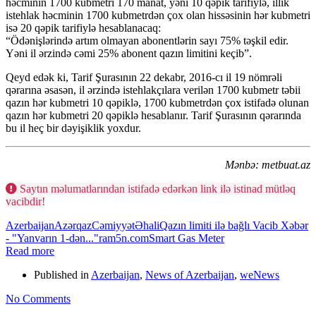
həcminin 1700 kubmetri 170 manat, yəni 10 qəpik tarifiylə, illik
istehlak həcminin 1700 kubmetrdən çox olan hissəsinin hər kubmetri
isə 20 qəpik tarifiylə hesablanacaq:
“Ödənişlərində artım olmayan abonentlərin sayı 75% təşkil edir.
Yəni il ərzində cəmi 25% abonent qazın limitini keçib”.
Qeyd edək ki, Tarif Şurasının 22 dekabr, 2016-cı il 19 nömrəli
qərarına əsasən, il ərzində istehlakçılara verilən 1700 kubmetr təbii
qazın hər kubmetri 10 qəpiklə, 1700 kubmetrdən çox istifadə olunan
qazın hər kubmetri 20 qəpiklə hesablanır. Tarif Şurasının qərarında
bu il heç bir dəyişiklik yoxdur.
Mənbə: metbuat.az
Saytın məlumatlarından istifadə edərkən link ilə istinad mütləq
vacibdir!
Azerbaijan
Azərqaz
Cəmiyyət
Əhali
Qazın limiti ilə bağlı Vacib Xəbər
- "Yanvarın 1-dən..."
ram5n.com
Smart Gas Meter
Read more
Published in
Azerbaijan
,
News of Azerbaijan
,
weNews
No Comments