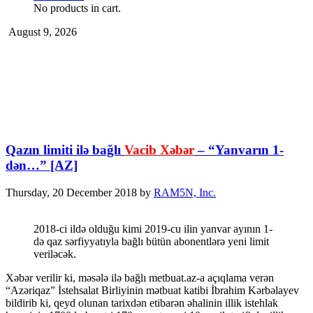
No products in cart.
August 9, 2026
Qazın limiti ilə bağlı
Vacib Xəbər
– “Yanvarın 1-
dən…” [AZ]
Thursday, 20 December 2018
by
RAM5N, Inc.
2018-ci ildə olduğu kimi 2019-cu ilin yanvar ayının 1-
də qaz sərfiyyatıyla bağlı bütün abonentlərə yeni limit
veriləcək.
Xəbər verilir ki, məsələ ilə bağlı metbuat.az-a açıqlama verən
“Azəriqaz” İstehsalat Birliyinin mətbuat katibi İbrahim Kərbəlayev
bildirib ki, qeyd olunan tarixdən etibarən əhalinin illik istehlak