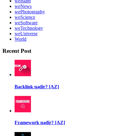
weIslam
weNews
wePhotography
weScience
weSoftware
weTechnology
weUniverse
World
Recent Post
Backlink nədir? [AZ]
Framework nədir? [AZ]