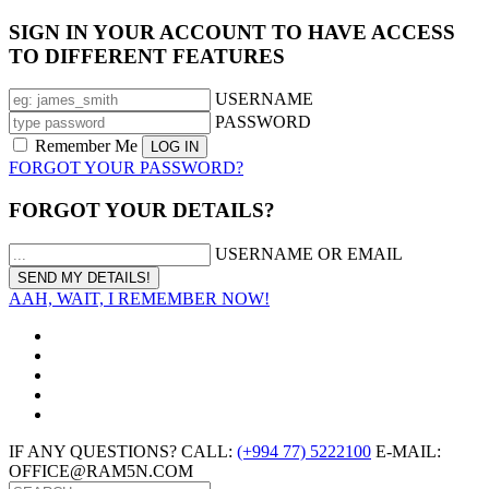
SIGN IN YOUR ACCOUNT TO HAVE ACCESS
TO DIFFERENT FEATURES
USERNAME
PASSWORD
Remember Me
FORGOT YOUR PASSWORD?
FORGOT YOUR DETAILS?
USERNAME OR EMAIL
AAH, WAIT, I REMEMBER NOW!
IF ANY QUESTIONS? CALL:
(+994 77) 5222100
E-MAIL:
OFFICE@RAM5N.COM