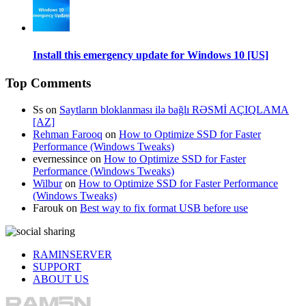
Install this emergency update for Windows 10 [US]
Top Comments
Ss
on
Saytların bloklanması ilə bağlı RƏSMİ AÇIQLAMA
[AZ]
Rehman Farooq
on
How to Optimize SSD for Faster
Performance (Windows Tweaks)
evernessince
on
How to Optimize SSD for Faster
Performance (Windows Tweaks)
Wilbur
on
How to Optimize SSD for Faster Performance
(Windows Tweaks)
Farouk
on
Best way to fix format USB before use
RAMINSERVER
SUPPORT
ABOUT US