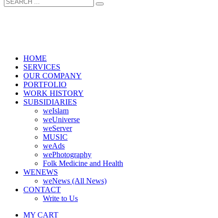
HOME
SERVICES
OUR COMPANY
PORTFOLIO
WORK HISTORY
SUBSIDIARIES
weIslam
weUniverse
weServer
MUSIC
weAds
wePhotography
Folk Medicine and Health
WENEWS
weNews (All News)
CONTACT
Write to Us
MY CART