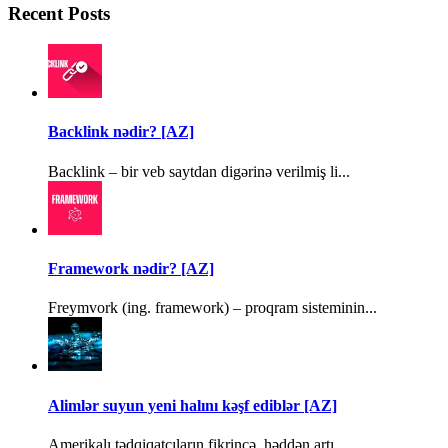
Recent Posts
Backlink nədir? [AZ]
Backlink – bir veb saytdan digərinə verilmiş li...
Framework nədir? [AZ]
Freymvork (ing. framework) – proqram sisteminin...
Alimlər suyun yeni halını kəşf ediblər [AZ]
Amerikalı tədqiqatçıların fikrincə, həddən artı...