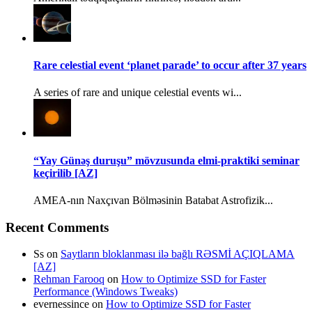
Rare celestial event ‘planet parade’ to occur after 37 years
A series of rare and unique celestial events wi...
“Yay Günəş duruşu” mövzusunda elmi-praktiki seminar
keçirilib [AZ]
AMEA-nın Naxçıvan Bölməsinin Batabat Astrofizik...
Recent Comments
Ss
on
Saytların bloklanması ilə bağlı RƏSMİ AÇIQLAMA
[AZ]
Rehman Farooq
on
How to Optimize SSD for Faster
Performance (Windows Tweaks)
evernessince
on
How to Optimize SSD for Faster