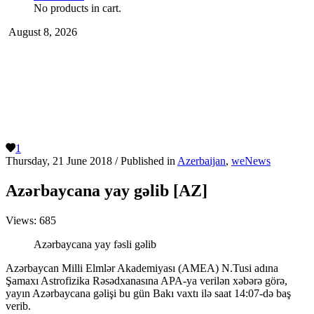
No products in cart.
August 8, 2026
1
Thursday, 21 June 2018
/
Published in
Azerbaijan
,
weNews
Azərbaycana yay gəlib [AZ]
Views:
685
Azərbaycana yay fəsli gəlib
Azərbaycan Milli Elmlər Akademiyası (AMEA) N.Tusi adına
Şamaxı Astrofizika Rəsədxanasına APA-ya verilən xəbərə görə,
yayın Azərbaycana gəlişi bu gün Bakı vaxtı ilə saat 14:07-də baş
verib.