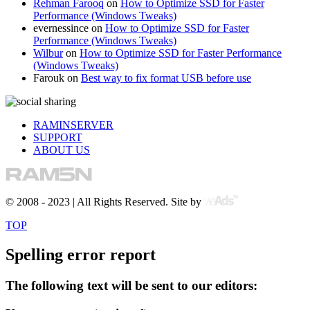
Rehman Farooq
on
How to Optimize SSD for Faster
Performance (Windows Tweaks)
evernessince
on
How to Optimize SSD for Faster
Performance (Windows Tweaks)
Wilbur
on
How to Optimize SSD for Faster Performance
(Windows Tweaks)
Farouk
on
Best way to fix format USB before use
RAMINSERVER
SUPPORT
ABOUT US
© 2008 - 2023 | All Rights Reserved. Site by
TOP
Spelling error report
The following text will be sent to our editors: