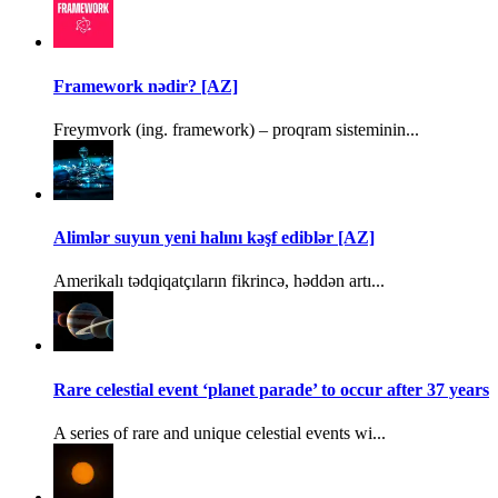
Framework nədir? [AZ]
Freymvork (ing. framework) – proqram sisteminin...
Alimlər suyun yeni halını kəşf ediblər [AZ]
Amerikalı tədqiqatçıların fikrincə, həddən artı...
Rare celestial event ‘planet parade’ to occur after 37 years
A series of rare and unique celestial events wi...