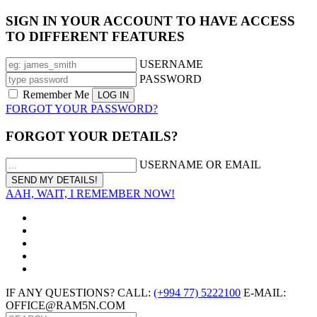
SIGN IN YOUR ACCOUNT TO HAVE ACCESS
TO DIFFERENT FEATURES
USERNAME
PASSWORD
Remember Me
FORGOT YOUR PASSWORD?
FORGOT YOUR DETAILS?
USERNAME OR EMAIL
AAH, WAIT, I REMEMBER NOW!
IF ANY QUESTIONS? CALL:
(+994 77) 5222100
E-MAIL:
OFFICE@RAM5N.COM