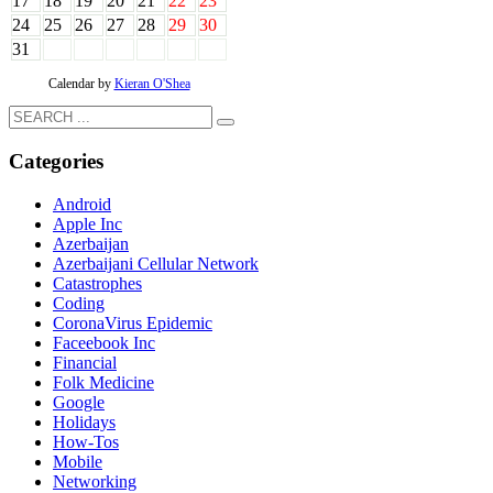
17
18
19
20
21
22
23
24
25
26
27
28
29
30
31
Calendar by
Kieran O'Shea
Categories
Android
Apple Inc
Azerbaijan
Azerbaijani Cellular Network
Catastrophes
Coding
CoronaVirus Epidemic
Faceebook Inc
Financial
Folk Medicine
Google
Holidays
How-Tos
Mobile
Networking