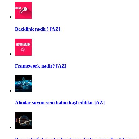
Backlink nədir? [AZ]
Framework nədir? [AZ]
Alimlər suyun yeni halını kəşf ediblər [AZ]