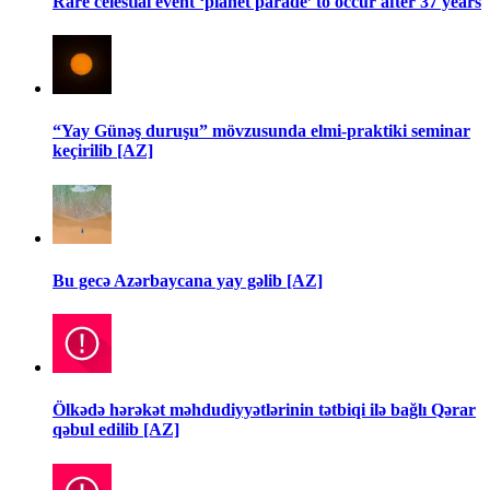
Rare celestial event ‘planet parade’ to occur after 37 years
“Yay Günəş duruşu” mövzusunda elmi-praktiki seminar
keçirilib [AZ]
Bu gecə Azərbaycana yay gəlib [AZ]
Ölkədə hərəkət məhdudiyyətlərinin tətbiqi ilə bağlı Qərar
qəbul edilib [AZ]