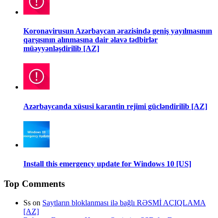
Koronavirusun Azərbaycan ərazisində geniş yayılmasının
qarşısının alınmasına dair əlavə tədbirlər
müəyyənləşdirilib [AZ]
Azərbaycanda xüsusi karantin rejimi gücləndirilib [AZ]
Install this emergency update for Windows 10 [US]
Top Comments
Ss
on
Saytların bloklanması ilə bağlı RƏSMİ AÇIQLAMA
[AZ]