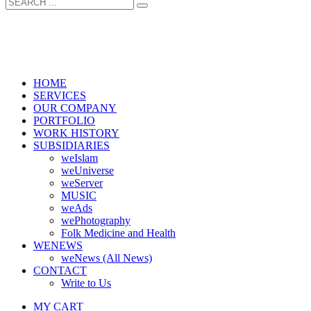
HOME
SERVICES
OUR COMPANY
PORTFOLIO
WORK HISTORY
SUBSIDIARIES
weIslam
weUniverse
weServer
MUSIC
weAds
wePhotography
Folk Medicine and Health
WENEWS
weNews (All News)
CONTACT
Write to Us
MY CART