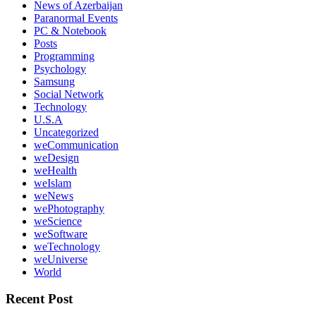
News of Azerbaijan
Paranormal Events
PC & Notebook
Posts
Programming
Psychology
Samsung
Social Network
Technology
U.S.A
Uncategorized
weCommunication
weDesign
weHealth
weIslam
weNews
wePhotography
weScience
weSoftware
weTechnology
weUniverse
World
Recent Post