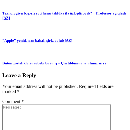
Texnologiya bəşəriyyəti hansı təhlükə ilə üzləşdirəcək? – Professor açıqladı
[AZ]
“Apple” yenidən ən bahalı şirkət olub [AZ]
Bütün xəstəliklərin səbəbi bu imiş – Çin tibbinin inanılmaz sirri
Leave a Reply
Your email address will not be published.
Required fields are
marked
*
Comment
*