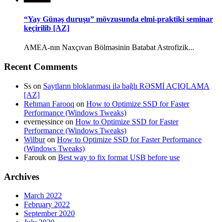
“Yay Günəş duruşu” mövzusunda elmi-praktiki seminar
keçirilib [AZ]
AMEA-nın Naxçıvan Bölməsinin Batabat Astrofizik...
Recent Comments
Ss
on
Saytların bloklanması ilə bağlı RƏSMİ AÇIQLAMA
[AZ]
Rehman Farooq
on
How to Optimize SSD for Faster
Performance (Windows Tweaks)
evernessince
on
How to Optimize SSD for Faster
Performance (Windows Tweaks)
Wilbur
on
How to Optimize SSD for Faster Performance
(Windows Tweaks)
Farouk
on
Best way to fix format USB before use
Archives
March 2022
February 2022
September 2020