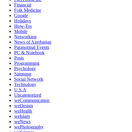
Financial
Folk Medicine
Google
Holidays
How-Tos
Mobile
Networking
News of Azerbaijan
Paranormal Events
PC & Notebook
Posts
Programming
Psychology
Samsung
Social Network
Technology
U.S.A
Uncategorized
weCommunication
weDesign
weHealth
weIslam
weNews
wePhotography