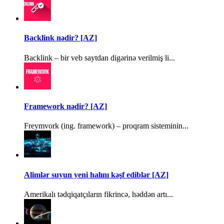
Backlink nədir? [AZ]
Backlink – bir veb saytdan digərinə verilmiş li...
Framework nədir? [AZ]
Freymvork (ing. framework) – proqram sisteminin...
Alimlər suyun yeni halını kəşf ediblər [AZ]
Amerikalı tədqiqatçıların fikrincə, həddən artı...