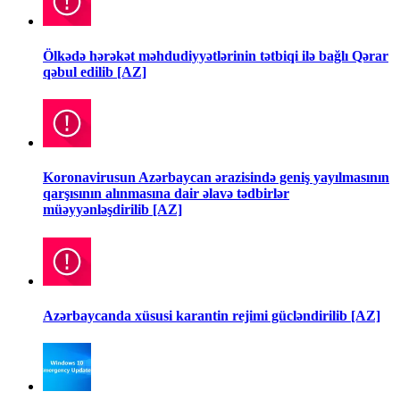
Ölkədə hərəkət məhdudiyyətlərinin tətbiqi ilə bağlı Qərar
qəbul edilib [AZ]
Koronavirusun Azərbaycan ərazisində geniş yayılmasının
qarşısının alınmasına dair əlavə tədbirlər
müəyyənləşdirilib [AZ]
Azərbaycanda xüsusi karantin rejimi gücləndirilib [AZ]