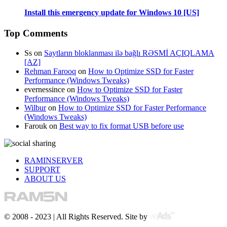
Install this emergency update for Windows 10 [US]
Top Comments
Ss
on
Saytların bloklanması ilə bağlı RƏSMİ AÇIQLAMA
[AZ]
Rehman Farooq
on
How to Optimize SSD for Faster
Performance (Windows Tweaks)
evernessince
on
How to Optimize SSD for Faster
Performance (Windows Tweaks)
Wilbur
on
How to Optimize SSD for Faster Performance
(Windows Tweaks)
Farouk
on
Best way to fix format USB before use
RAMINSERVER
SUPPORT
ABOUT US
© 2008 - 2023 | All Rights Reserved. Site by