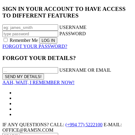
SIGN IN YOUR ACCOUNT TO HAVE ACCESS
TO DIFFERENT FEATURES
USERNAME
PASSWORD
Remember Me
FORGOT YOUR PASSWORD?
FORGOT YOUR DETAILS?
USERNAME OR EMAIL
AAH, WAIT, I REMEMBER NOW!
IF ANY QUESTIONS? CALL:
(+994 77) 5222100
E-MAIL:
OFFICE@RAM5N.COM