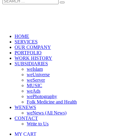
HOME
SERVICES
OUR COMPANY
PORTFOLIO
WORK HISTORY
SUBSIDIARIES
weIslam
weUniverse
weServer
MUSIC
weAds
wePhotography
Folk Medicine and Health
WENEWS
weNews (All News)
CONTACT
Write to Us
MY CART