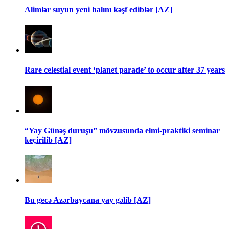
Alimlər suyun yeni halını kəşf ediblər [AZ]
Rare celestial event ‘planet parade’ to occur after 37 years
“Yay Günəş duruşu” mövzusunda elmi-praktiki seminar
keçirilib [AZ]
Bu gecə Azərbaycana yay gəlib [AZ]