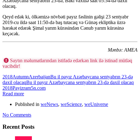
Azərbaycana sentyabrın 23-də, Bakı vaxtilə saat 05:54-də daxil
olacaq.
Qeyd edək ki, ölkəmizə növbəti payız fəslinin gəlişi 23 sentyabr
2019-cu ildə saat 11:50-də baş tutacaq və Günəş ekliptika üzrə
hərəkət edərək Şimal yarım kürəsindən Cənub yarım kürəsinə
keçəcək.
Mənbə: AMEA
Saytın məlumatlarından istifadə edərkən link ilə istinad mütləq
vacibdir!
2018
Autumn
Azerbaijan
Bu il payız Azərbaycana sentyabrın 23-də
daxil olacaq
Bu il payız Azərbaycana sentyabrın 23-də daxil olacaq
2018
Payiz
ram5n.com
Read more
Published in
weNews
,
weScience
,
weUniverse
No Comments
Recent Posts