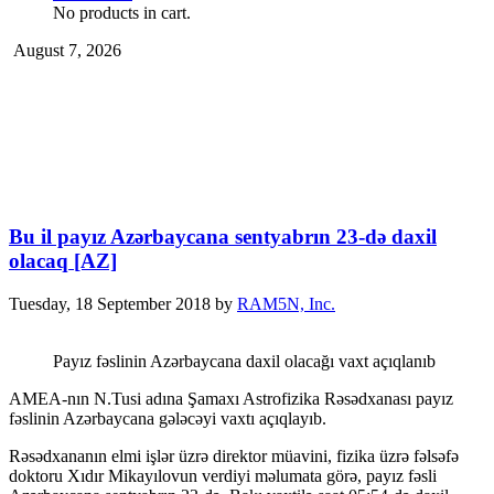
No products in cart.
August 7, 2026
Bu il payız Azərbaycana sentyabrın 23-də daxil
olacaq [AZ]
Tuesday, 18 September 2018
by
RAM5N, Inc.
Payız fəslinin Azərbaycana daxil olacağı vaxt açıqlanıb
AMEA-nın N.Tusi adına Şamaxı Astrofizika Rəsədxanası payız
fəslinin Azərbaycana gələcəyi vaxtı açıqlayıb.
Rəsədxananın elmi işlər üzrə direktor müavini, fizika üzrə fəlsəfə
doktoru Xıdır Mikayılovun verdiyi məlumata görə, payız fəsli