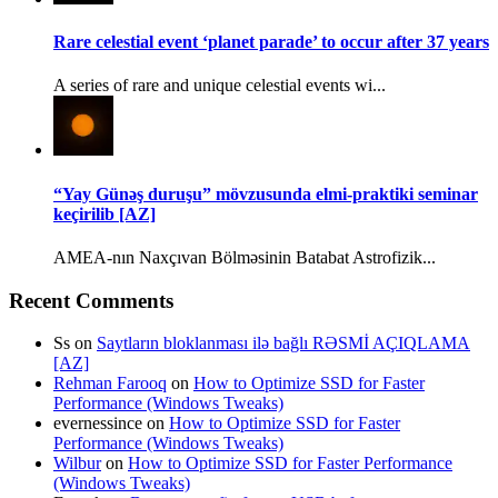
Rare celestial event ‘planet parade’ to occur after 37 years
A series of rare and unique celestial events wi...
“Yay Günəş duruşu” mövzusunda elmi-praktiki seminar
keçirilib [AZ]
AMEA-nın Naxçıvan Bölməsinin Batabat Astrofizik...
Recent Comments
Ss
on
Saytların bloklanması ilə bağlı RƏSMİ AÇIQLAMA
[AZ]
Rehman Farooq
on
How to Optimize SSD for Faster
Performance (Windows Tweaks)
evernessince
on
How to Optimize SSD for Faster
Performance (Windows Tweaks)
Wilbur
on
How to Optimize SSD for Faster Performance
(Windows Tweaks)