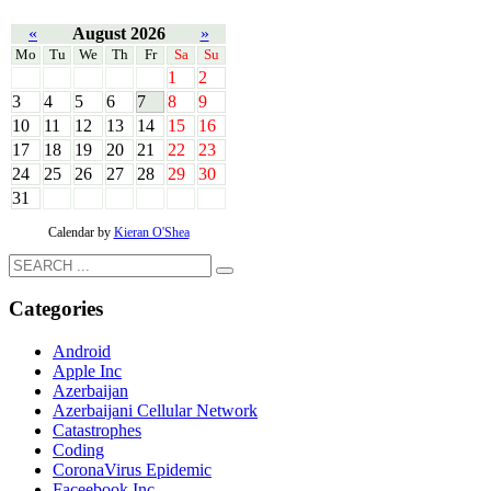
«
August 2026
»
Mo
Tu
We
Th
Fr
Sa
Su
1
2
3
4
5
6
7
8
9
10
11
12
13
14
15
16
17
18
19
20
21
22
23
24
25
26
27
28
29
30
31
Calendar by
Kieran O'Shea
Categories
Android
Apple Inc
Azerbaijan
Azerbaijani Cellular Network
Catastrophes
Coding
CoronaVirus Epidemic
Faceebook Inc