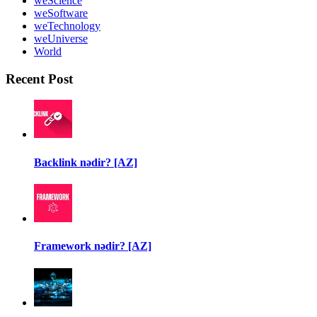
weScience
weSoftware
weTechnology
weUniverse
World
Recent Post
Backlink nədir? [AZ]
Framework nədir? [AZ]