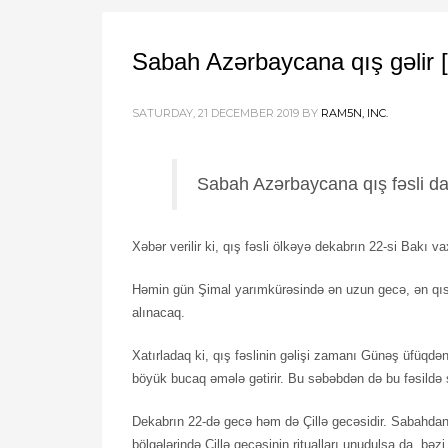
Sabah Azərbaycana qış gəlir 
SATURDAY, 21 DECEMBER 2019
BY
RAM5N, INC.
Sabah Azərbaycana qış fəsli da
Xəbər verilir ki, qış fəsli ölkəyə dekabrın 22-si Bakı 
Həmin gün Şimal yarımkürəsində ən uzun gecə, ən qı
alınacaq.
Xatırladaq ki, qış fəslinin gəlişi zamanı Günəş üfüqdə
böyük bucaq əmələ gətirir. Bu səbəbdən də bu fəsildə 
Dekabrın 22-də gecə həm də Çillə gecəsidir. Sabahdan
bölgələrində Çillə gecəsinin ritualları unudulsa da, bəzi