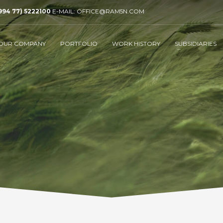
994 77) 5222100
E-MAIL: OFFICE@RAM5N.COM
OUR COMPANY
PORTFOLIO
WORK HISTORY
SUBSIDIARIES