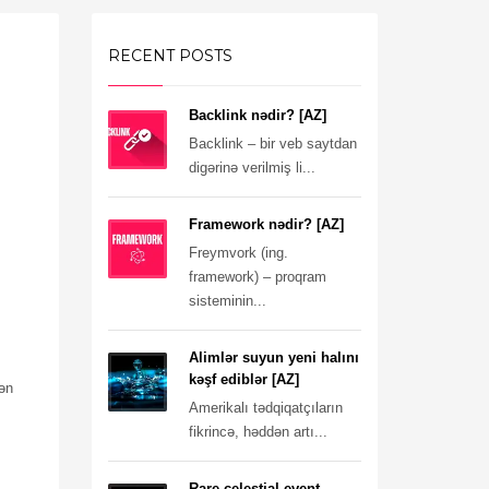
RECENT POSTS
Backlink nədir? [AZ]
Backlink – bir veb saytdan
digərinə verilmiş li...
Framework nədir? [AZ]
Freymvork (ing.
framework) – proqram
sisteminin...
Alimlər suyun yeni halını
kəşf ediblər [AZ]
 ən
Amerikalı tədqiqatçıların
fikrincə, həddən artı...
Rare celestial event