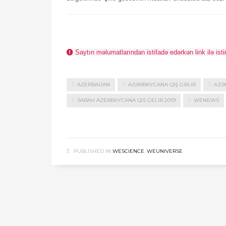
Saytın məlumatlarından istifadə edərkən link ilə isti
AZERBAIJAN
AZƏRBAYCANA QIŞ GƏLIR
AZƏ
SABAH AZERBAYCANA QIS GELIR 2019
WENEWS
PUBLISHED IN
WESCIENCE
,
WEUNIVERSE