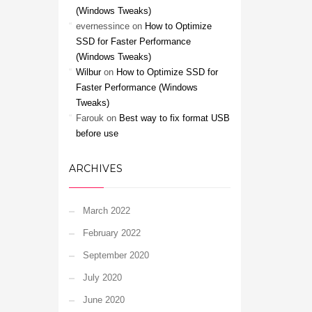
(Windows Tweaks)
evernessince
on
How to Optimize
SSD for Faster Performance
(Windows Tweaks)
Wilbur
on
How to Optimize SSD for
Faster Performance (Windows
Tweaks)
Farouk
on
Best way to fix format USB
before use
ARCHIVES
March 2022
February 2022
September 2020
July 2020
June 2020