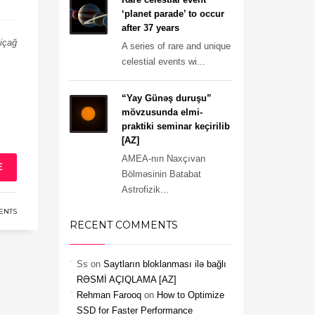
‘planet parade’ to occur
after 37 years
içağ
A series of rare and unique
celestial events wi...
“Yay Günəş duruşu”
mövzusunda elmi-
praktiki seminar keçirilib
[AZ]
AMEA-nın Naxçıvan
E
Bölməsinin Batabat
Astrofizik...
ENTS
RECENT COMMENTS
Ss
on
Saytların bloklanması ilə bağlı
RƏSMİ AÇIQLAMA [AZ]
Rehman Farooq
on
How to Optimize
SSD for Faster Performance