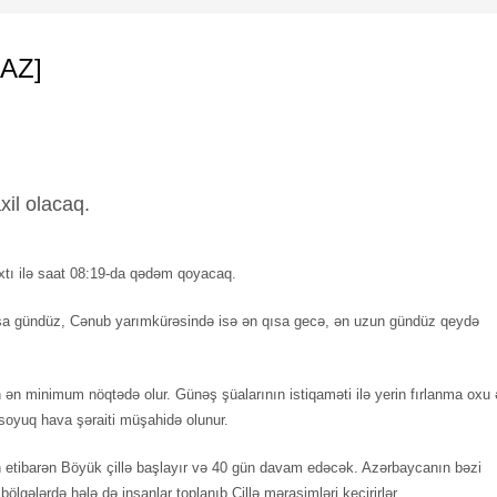
[AZ]
xil olacaq.
vaxtı ilə saat 08:19-da qədəm qoyacaq.
sa gündüz, Cənub yarımkürəsində isə ən qısa gecə, ən uzun gündüz qeydə
n ən minimum nöqtədə olur. Günəş şüalarının istiqaməti ilə yerin fırlanma oxu
soyuq hava şəraiti müşahidə olunur.
 etibarən Böyük çillə başlayır və 40 gün davam edəcək. Azərbaycanın bəzi
 bölgələrdə hələ də insanlar toplanıb Çillə mərasimləri keçirirlər.