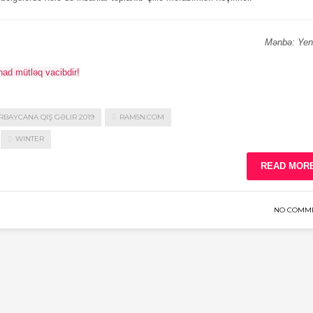
Mənbə: Yen
nad mütləq vacibdir!
RBAYCANA QIŞ GƏLIR 2019
RAM5N.COM
WINTER
READ MOR
NO COMM