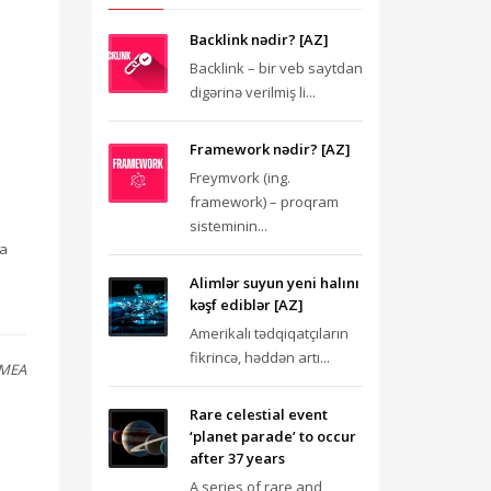
Backlink nədir? [AZ]
Backlink – bir veb saytdan
digərinə verilmiş li...
Framework nədir? [AZ]
Freymvork (ing.
framework) – proqram
sisteminin...
da
Alimlər suyun yeni halını
kəşf ediblər [AZ]
Amerikalı tədqiqatçıların
fikrincə, həddən artı...
AMEA
Rare celestial event
‘planet parade’ to occur
after 37 years
A series of rare and