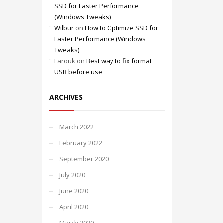
SSD for Faster Performance
(Windows Tweaks)
Wilbur
on
How to Optimize SSD for
Faster Performance (Windows
Tweaks)
Farouk
on
Best way to fix format
USB before use
ARCHIVES
March 2022
February 2022
September 2020
July 2020
June 2020
April 2020
March 2020