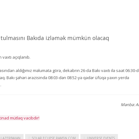
tutulmasını Bakıda izləmək mümkün olacaq
 vaxtı açıqlanıb.
ından aldığımız məlumata görə, dekabrın 26-da Bakı vaxtı ilə saat 06:30-
q. Bakı şəhəri ərazisində 08:03-dən 08:52-yə qədər üfüqə yaxın yerdə
.
Mənbə: 
tinad mütləq vacibdir!
U AZERBAIJAN
SOLAR ECLIPSE RAM5N.COM
UNIVERSE EVENTS