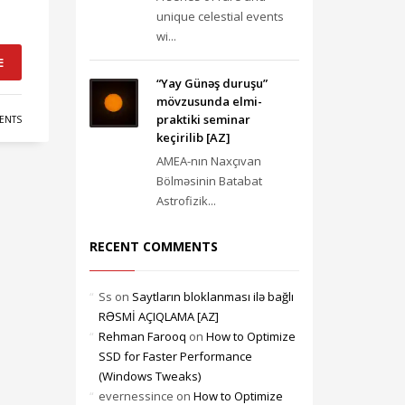
unique celestial events
wi...
E
“Yay Günəş duruşu”
mövzusunda elmi-
praktiki seminar
ENTS
keçirilib [AZ]
AMEA-nın Naxçıvan
Bölməsinin Batabat
Astrofizik...
RECENT COMMENTS
Ss
on
Saytların bloklanması ilə bağlı
RƏSMİ AÇIQLAMA [AZ]
Rehman Farooq
on
How to Optimize
SSD for Faster Performance
(Windows Tweaks)
evernessince
on
How to Optimize