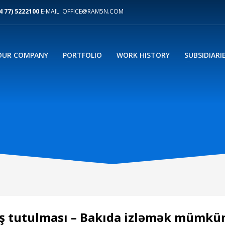
4 77) 5222100
E-MAIL: OFFICE@RAM5N.COM
OUR COMPANY
PORTFOLIO
WORK HISTORY
SUBSIDIARI
əş tutulması – Bakıda izləmək mümkü