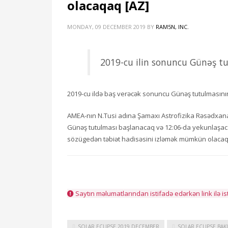
olacaqaq [AZ]
MONDAY, 09 DECEMBER 2019
BY
RAM5N, INC.
2019-cu ilin sonuncu Günəş 
2019-cu ildə baş verəcək sonuncu Günəş tutulmasının
AMEA-nın N.Tusi adına Şamaxı Astrofizika Rəsədxanas
Günəş tutulması başlanacaq və 12:06-da yekunlaşaca
sözügedən təbiət hadisəsini izləmək mümkün olacaq
Saytın məlumatlarından istifadə edərkən link ilə is
SOLAR ECLIPSE 2019 DECEMBER
SOLAR ECLIPSE BAK