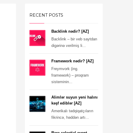
RECENT POSTS
Backlink nədir? [AZ]
Backlink – bir veb saytdan
digərinə verilmiş li...
Framework nədir? [AZ]
Freymvork (ing.
framework) – proqram
sisteminin...
Alimlər suyun yeni halını
kəşf ediblər [AZ]
Amerikalı tədqiqatçıların
fikrincə, həddən artı...
Rare celestial event