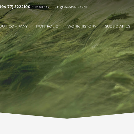
994 77) 5222100
E-MAIL: OFFICE@RAM5N.COM
OUR COMPANY
PORTFOLIO
WORK HISTORY
SUBSIDIARIES