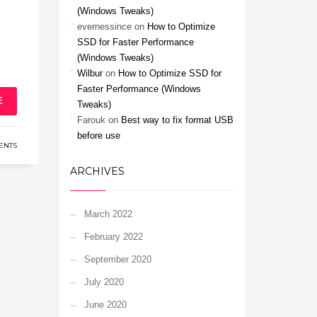
(Windows Tweaks)
evernessince
on
How to Optimize
SSD for Faster Performance
(Windows Tweaks)
Wilbur
on
How to Optimize SSD for
Faster Performance (Windows
E
Tweaks)
Farouk
on
Best way to fix format USB
before use
ENTS
ARCHIVES
March 2022
February 2022
September 2020
July 2020
June 2020