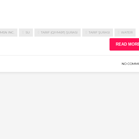
M5N INC.
SU
TARIF (QIYMƏT) ŞURASI
TARIF ŞURASI
WATER
READ MOR
NO COMM