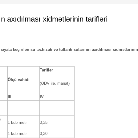
ın axıdılması xidmətlərinin tarifləri
ata keçirilən su təchizatı və tullantı sularının axıdılması xidmətlərinin
Tariflər
Ölçü vahidi
(ƏDV ilə, manat)
III
IV
n
1 kub metr
0,35
1 kub metr
0,30