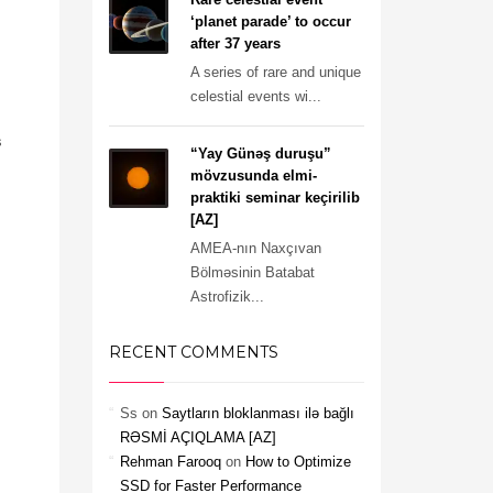
‘planet parade’ to occur
after 37 years
A series of rare and unique
celestial events wi...
ş
“Yay Günəş duruşu”
mövzusunda elmi-
praktiki seminar keçirilib
[AZ]
AMEA-nın Naxçıvan
Bölməsinin Batabat
Astrofizik...
RECENT COMMENTS
Ss
on
Saytların bloklanması ilə bağlı
RƏSMİ AÇIQLAMA [AZ]
Rehman Farooq
on
How to Optimize
SSD for Faster Performance