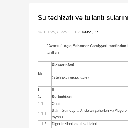
Su təchizatı və tullantı suların
SATURDAY, 21 MAY 2016
BY
RAM5N, INC.
“Azərsu” Açıq Səhmdar Cəmiyyəti tərəfindən həy
tarifləri
Xidmət növü
№
(istehlakçı qrupu üzrə)
I
II
1.
Su təchizatı
1.1.
Əhali
Bakı, Sumqayıt, Xırdalan şəhərləri və Abşero
1.1.1.
rayonu
1.1.2.
Digər inzibati ərazi vahidləri