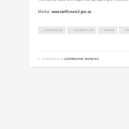
Mənbə:
www.tariffcouncil.gov.az
AZERBAIJAN
AZERBAYCAN
RAM5N
RA
PUBLISHED IN
AZERBAIJAN
,
WENEWS