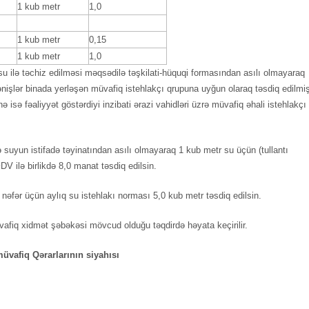
1 kub metr
1,0
1 kub metr
0,15
1 kub metr
1,0
su ilə təchiz edilməsi məqsədilə təşkilati-hüquqi formasından asılı olmayaraq
dənişlər binada yerləşən müvafiq istehlakçı qrupuna uyğun olaraq təsdiq edilmi
ə isə fəaliyyət göstərdiyi inzibati ərazi vahidləri üzrə müvafiq əhali istehlakçı
suyun istifadə təyinatından asılı olmayaraq 1 kub metr su üçün (tullantı
DV ilə birlikdə 8,0 manat təsdiq edilsin.
nəfər üçün aylıq su istehlakı norması 5,0 kub metr təsdiq edilsin.
vafiq xidmət şəbəkəsi mövcud olduğu təqdirdə həyata keçirilir.
üvafiq Qərarlarının siyahısı