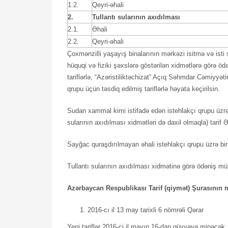
1.2.
Qeyri-əhali
2.
Tullantı sularının axıdılması
2.1.
Əhali
2.2.
Qeyri-əhali
Çoxmənzilli yaşayış binalarının mərkəzi isitmə və isti 
hüquqi və fiziki şəxslərə göstərilən xidmətlərə görə ö
tariflərlə, “Azəristiliktəchizat” Açıq Səhmdar Cəmiyyətin
qrupu üçün təsdiq edilmiş tariflərlə həyata keçirilsin.
Sudan xammal kimi istifadə edən istehlakçı qrupu üzrə 
sularının axıdılması xidmətləri də daxil olmaqla) tarif Ə
Sayğac quraşdırılmayan əhali istehlakçı qrupu üzrə bir 
Tullantı sularının axıdılması xidmətinə görə ödəniş mü
Azərbaycan Respublikası Tarif (qiymət) Şurasının m
2016-cı il 13 may tarixli 6 nömrəli Qərar
Yeni tariflər 2016-ci il mayın 16-dan qüvvəyə minəcək.