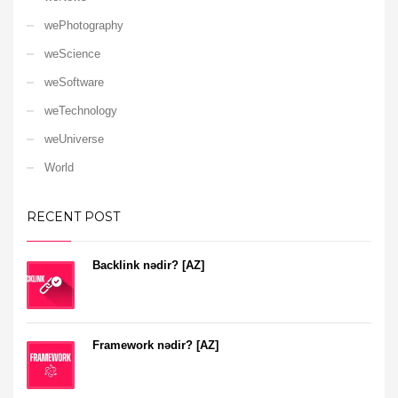
wePhotography
weScience
weSoftware
weTechnology
weUniverse
World
RECENT POST
Backlink nədir? [AZ]
Framework nədir? [AZ]