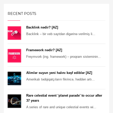
RECENT POSTS
Backlink nədir? [AZ]
Backlink – bir veb saytdan digərinə verilmiş li...
Framework nədir? [AZ]
Freymvork (ing. framework) – proqram sisteminin...
Alimlər suyun yeni halını kəşf ediblər [AZ]
Amerikalı tədqiqatçıların fikrincə, həddən artı...
Rare celestial event ‘planet parade’ to occur after
37 years
A series of rare and unique celestial events wi...