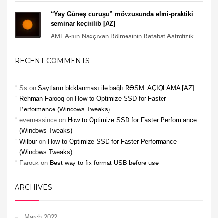
“Yay Günəş duruşu” mövzusunda elmi-praktiki
seminar keçirilib [AZ]
AMEA-nın Naxçıvan Bölməsinin Batabat Astrofizik...
RECENT COMMENTS
Ss
on
Saytların bloklanması ilə bağlı RƏSMİ AÇIQLAMA [AZ]
Rehman Farooq
on
How to Optimize SSD for Faster
Performance (Windows Tweaks)
evernessince
on
How to Optimize SSD for Faster Performance
(Windows Tweaks)
Wilbur
on
How to Optimize SSD for Faster Performance
(Windows Tweaks)
Farouk
on
Best way to fix format USB before use
ARCHIVES
March 2022