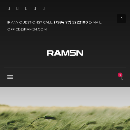
IF ANY QUESTIONS? CALL:
(+994 77) 5222100
E-MAIL:
OFFICE@RAM5N.COM