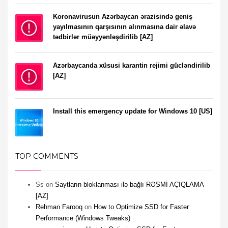
Koronavirusun Azərbaycan ərazisində geniş
yayılmasının qarşısının alınmasına dair əlavə
tədbirlər müəyyənləşdirilib [AZ]
Azərbaycanda xüsusi karantin rejimi gücləndirilib
[AZ]
Install this emergency update for Windows 10 [US]
TOP COMMENTS
Ss
on
Saytların bloklanması ilə bağlı RƏSMİ AÇIQLAMA
[AZ]
Rehman Farooq
on
How to Optimize SSD for Faster
Performance (Windows Tweaks)