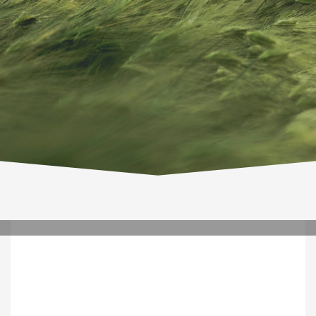
MONDAY, 09 DECEMBER 2019
/
PUBLISHED IN
WENEWS
,
3
WESCIENCE
,
WEUNIVERSE