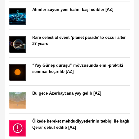
Alimlər suyun yeni halını kəşf ediblər [AZ]
Rare celestial event ‘planet parade’ to occur after
37 years
“Yay Günəş duruşu” mövzusunda elmi-praktiki
seminar keçirilib [AZ]
Bu gecə Azərbaycana yay gəlib [AZ]
Ölkədə hərəkət məhdudiyyətlərinin tətbiqi ilə bağlı
Qərar qəbul edilib [AZ]