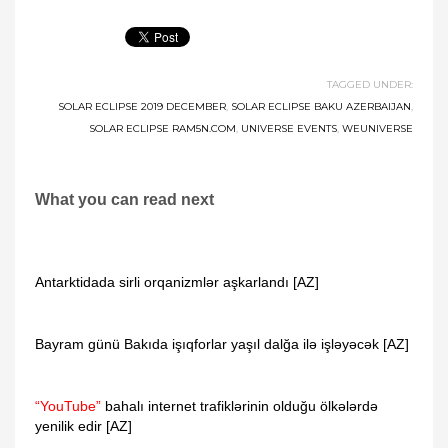
TAGGED UNDER:
SOLAR ECLIPSE 2019 DECEMBER
,
SOLAR ECLIPSE BAKU AZERBAIJAN
,
SOLAR ECLIPSE RAM5N.COM
,
UNIVERSE EVENTS
,
WEUNIVERSE
What you can read next
Antarktidada sirli orqanizmlər aşkarlandı [AZ]
Bayram günü Bakıda işıqforlar yaşıl dalğa ilə işləyəcək [AZ]
“YouTube”
bahalı internet trafiklərinin olduğu ölkələrdə
yenilik edir [AZ]