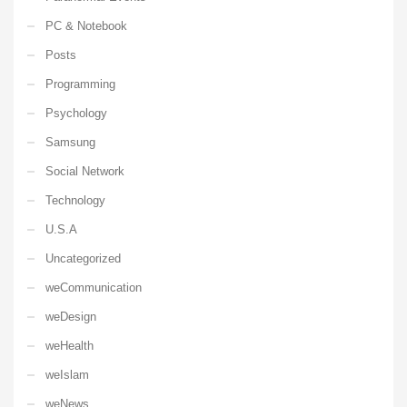
PC & Notebook
Posts
Programming
Psychology
Samsung
Social Network
Technology
U.S.A
Uncategorized
weCommunication
weDesign
weHealth
weIslam
weNews