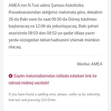
AMEA-nın N.Tusi adına Şamaxı Astrofizika
Rəsədxanasından aldığımız məlumata görə, dekabrın
26-da Bakı vaxtı ilə saat 06:30-da Günəş tutulması
başlanacaq və 12:06-da yekunlaşacaq. Bakı şəhəri
ərazisində 08:03-dən 08:52-yə qədər üfüqə yaxın
yerdə sözügedən təbiət hadisəsini izləmək mümkün
olacaq.
Mənbə: AMEA
Saytın məlumatlarından istifadə edərkən link ilə
istinad mütləq vacibdir!
If you have found a spelling error, please, notify us by selecting
that text and pressing
Ctrl+Enter
.