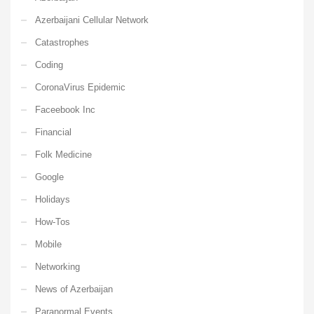
Azerbaijani Cellular Network
Catastrophes
Coding
CoronaVirus Epidemic
Faceebook Inc
Financial
Folk Medicine
Google
Holidays
How-Tos
Mobile
Networking
News of Azerbaijan
Paranormal Events