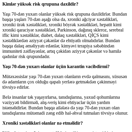
Kimlər yüksək risk qrupuna daxildir?
Yaşı 70-dən yuxarı olanlar yüksək risk qrupuna daxildirlər. Bundan
başqa yaşları 70-dən aşağı olsa da, xroniki ağciyər xəstəlikləri,
xroniki ürək xəstəlikləri, xroniki böyrək xəstəlikləri, hepatit kimi
xroniki qaraciyər xəstəlikləri, Parkinson, dağınıq skleroz, serebral
iflic kimi xəstəliklər, diabet, dalaq xəstəlikləri, QİÇS kimi
xəstəliklərdən əziyyət çəkənlər də ehtiyatlı olmalıdırlar. Bundan
başqa dalaq əməliyyatı edənlər, kimyəvi terapiya səbəbindən
immuniteti zəifləyənlər, artıq çəkidən əziyyət çəkənlər və hamilə
qadınlar risk qrupundadır.
Yaşı 70-dən yuxarı olanlar üçün karantin vacibdirmi?
Mütəxəssislər yaşı 70-dən yuxarı olanların evdə qalmasını, xüsusən
də adamların çox olduğu qapalı yerlərə getməkdən çəkinməyi
tövsiyə edirlər.
Belə insanlar tək yaşayırlarsa, tanıdıqlarına, yaxud qohumlarına
vəziyyəti bildirməli, alış-veriş kimi ehtiyaclar üçün yardım
istəməlidirlər. Bundan başqa ailələrə də yaşı 70-dən yuxarı olan
tanıdıqlarına mütəmadi zəng edib hal-əhval tutmaları tövsiyə olunur.
Xroniki xəstəlikləri olanlar nə etməlidir?