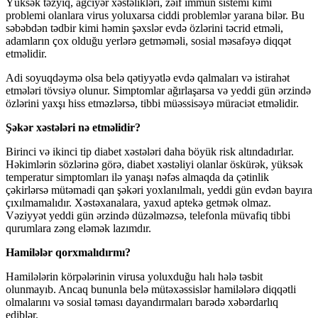
Yüksək təzyiq, ağciyər xəstəlikləri, zəif immun sistemi kimi
problemi olanlara virus yoluxarsa ciddi problemlər yarana bilər. Bu
səbəbdən tədbir kimi həmin şəxslər evdə özlərini təcrid etməli,
adamların çox olduğu yerlərə getməməli, sosial məsafəyə diqqət
etməlidir.
Adi soyuqdəymə olsa belə qətiyyətlə evdə qalmaları və istirahət
etmələri tövsiyə olunur. Simptomlar ağırlaşarsa və yeddi gün ərzində
özlərini yaxşı hiss etməzlərsə, tibbi müəssisəyə müraciət etməlidir.
Şəkər xəstələri nə etməlidir?
Birinci və ikinci tip diabet xəstələri daha böyük risk altındadırlar.
Həkimlərin sözlərinə görə, diabet xəstəliyi olanlar öskürək, yüksək
temperatur simptomları ilə yanaşı nəfəs almaqda da çətinlik
çəkirlərsə mütəmadi qan şəkəri yoxlanılmalı, yeddi gün evdən bayıra
çıxılmamalıdır. Xəstəxanalara, yaxud aptekə getmək olmaz.
Vəziyyət yeddi gün ərzində düzəlməzsə, telefonla müvafiq tibbi
qurumlara zəng eləmək lazımdır.
Hamilələr qorxmalıdırmı?
Hamilələrin körpələrinin virusa yoluxduğu halı hələ təsbit
olunmayıb. Ancaq bununla belə mütəxəssislər hamilələrə diqqətli
olmalarını və sosial təması dayandırmaları barədə xəbərdarlıq
ediblər.