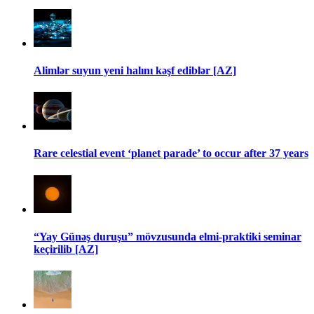
Alimlər suyun yeni halını kəşf ediblər [AZ]
Rare celestial event ‘planet parade’ to occur after 37 years
“Yay Günəş duruşu” mövzusunda elmi-praktiki seminar
keçirilib [AZ]