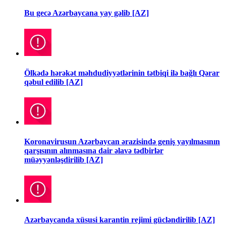
Bu gecə Azərbaycana yay gəlib [AZ]
Ölkədə hərəkət məhdudiyyətlərinin tətbiqi ilə bağlı Qərar
qəbul edilib [AZ]
Koronavirusun Azərbaycan ərazisində geniş yayılmasının
qarşısının alınmasına dair əlavə tədbirlər
müəyyənləşdirilib [AZ]
Azərbaycanda xüsusi karantin rejimi gücləndirilib [AZ]