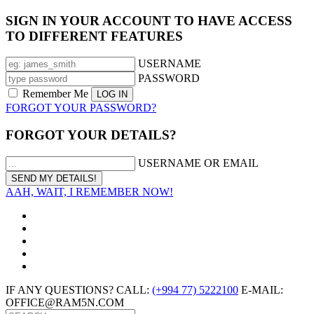
SIGN IN YOUR ACCOUNT TO HAVE ACCESS
TO DIFFERENT FEATURES
USERNAME
PASSWORD
Remember Me
FORGOT YOUR PASSWORD?
FORGOT YOUR DETAILS?
USERNAME OR EMAIL
AAH, WAIT, I REMEMBER NOW!
IF ANY QUESTIONS? CALL:
(+994 77) 5222100
E-MAIL:
OFFICE@RAM5N.COM