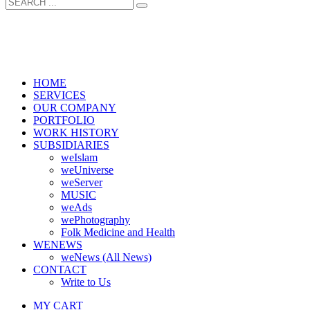
HOME
SERVICES
OUR COMPANY
PORTFOLIO
WORK HISTORY
SUBSIDIARIES
weIslam
weUniverse
weServer
MUSIC
weAds
wePhotography
Folk Medicine and Health
WENEWS
weNews (All News)
CONTACT
Write to Us
MY CART