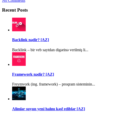
No Comments
Recent Posts
Backlink nədir? [AZ]
Backlink – bir veb saytdan digərinə verilmiş li...
Framework nədir? [AZ]
Freymvork (ing. framework) – proqram sisteminin...
Alimlər suyun yeni halını kəşf ediblər [AZ]