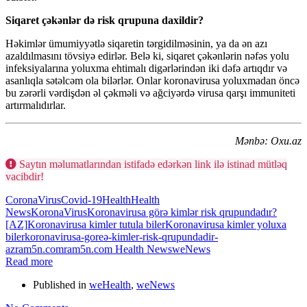
Siqaret çəkənlər də risk qrupuna daxildir?
Həkimlər ümumiyyətlə siqaretin tərgidilməsinin, ya da ən azı
azaldılmasını tövsiyə edirlər. Belə ki, siqaret çəkənlərin nəfəs yolu
infeksiyalarına yoluxma ehtimalı digərlərindən iki dəfə artıqdır və
asanlıqla sətəlcəm ola bilərlər. Onlar koronavirusa yoluxmadan öncə
bu zərərli vərdişdən əl çəkməli və ağciyərdə virusa qarşı immuniteti
artırmalıdırlar.
Mənbə: Oxu.az
Saytın məlumatlarından istifadə edərkən link ilə istinad mütləq
vacibdir!
CoronaVirus
Covid-19
Health
Health
News
KoronaVirus
Koronavirusa görə kimlər risk qrupundadır?
[AZ]
Koronavirusa kimler tutula biler
Koronavirusa kimler yoluxa
biler
koronavirusa-goreə-kimler-risk-qrupundadir-
az
ram5n.com
ram5n.com Health News
weNews
Read more
Published in
weHealth
,
weNews