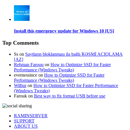
Install this emergency update for Windows 10 [US]
Top Comments
Ss
on
Saytların bloklanması ilə bağlı RƏSMİ AÇIQLAMA
[AZ]
Rehman Farooq
on
How to Optimize SSD for Faster
Performance (Windows Tweaks)
evernessince
on
How to Optimize SSD for Faster
Performance (Windows Tweaks)
Wilbur
on
How to Optimize SSD for Faster Performance
(Windows Tweaks)
Farouk
on
Best way to fix format USB before use
RAMINSERVER
SUPPORT
ABOUT US