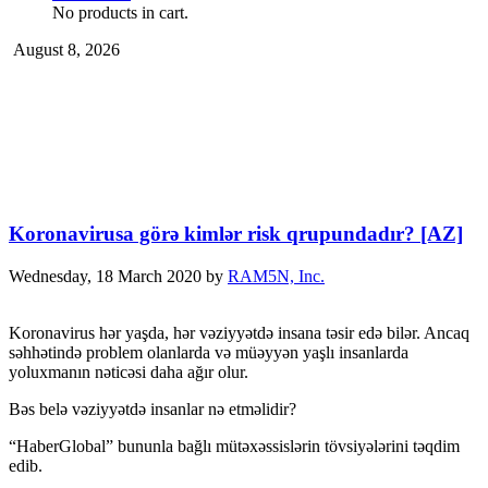
No products in cart.
August 8, 2026
Koronavirusa görə kimlər risk qrupundadır? [AZ]
Wednesday, 18 March 2020
by
RAM5N, Inc.
Koronavirus hər yaşda, hər vəziyyətdə insana təsir edə bilər. Ancaq
səhhətində problem olanlarda və müəyyən yaşlı insanlarda
yoluxmanın nəticəsi daha ağır olur.
Bəs belə vəziyyətdə insanlar nə etməlidir?
“HaberGlobal” bununla bağlı mütəxəssislərin tövsiyələrini təqdim
edib.