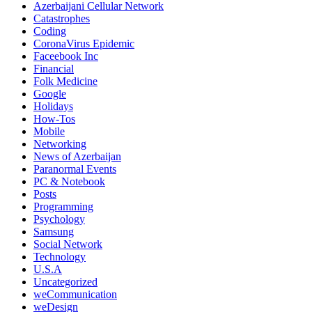
Azerbaijani Cellular Network
Catastrophes
Coding
CoronaVirus Epidemic
Faceebook Inc
Financial
Folk Medicine
Google
Holidays
How-Tos
Mobile
Networking
News of Azerbaijan
Paranormal Events
PC & Notebook
Posts
Programming
Psychology
Samsung
Social Network
Technology
U.S.A
Uncategorized
weCommunication
weDesign