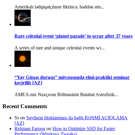
Amerikalı tədqiqatçıların fikrincə, həddən artı...
Rare celestial event ‘planet parade’ to occur after 37 years
A series of rare and unique celestial events wi...
“Yay Günəş duruşu” mövzusunda elmi-praktiki seminar
keçirilib [AZ]
AMEA-nın Naxçıvan Bölməsinin Batabat Astrofizik...
Recent Comments
Ss
on
Saytların bloklanması ilə bağlı RƏSMİ AÇIQLAMA
[AZ]
Rehman Farooq
on
How to Optimize SSD for Faster
Performance (Windows Tweaks)