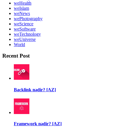
weHealth
weIslam
weNews
wePhotography
weScience
weSoftware
weTechnology
weUniverse
World
Recent Post
Backlink nədir? [AZ]
Framework nədir? [AZ]