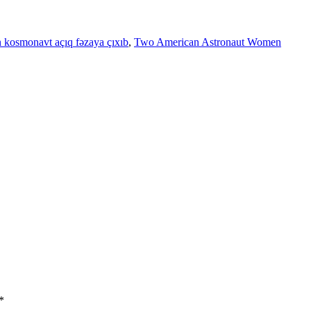
ın kosmonavt açıq fəzaya çıxıb
,
Two American Astronaut Women
*