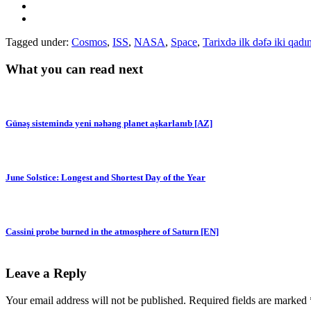
Tagged under:
Cosmos
,
ISS
,
NASA
,
Space
,
Tarixdə ilk dəfə iki qad
What you can read next
Günəş sistemində yeni nəhəng planet aşkarlanıb [AZ]
June Solstice: Longest and Shortest Day of the Year
Cassini probe burned in the atmosphere of Saturn [EN]
Leave a Reply
Your email address will not be published.
Required fields are marked