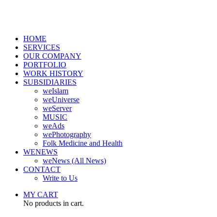
HOME
SERVICES
OUR COMPANY
PORTFOLIO
WORK HISTORY
SUBSIDIARIES
weIslam
weUniverse
weServer
MUSIC
weAds
wePhotography
Folk Medicine and Health
WENEWS
weNews (All News)
CONTACT
Write to Us
MY CART
No products in cart.