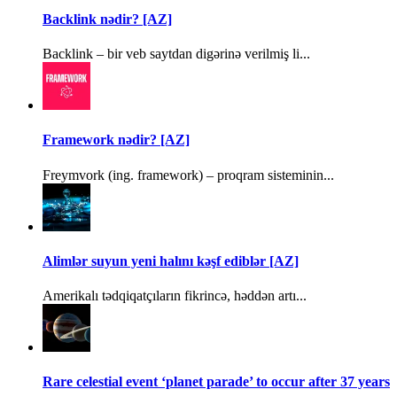
Backlink nədir? [AZ]
Backlink – bir veb saytdan digərinə verilmiş li...
Framework nədir? [AZ]
Freymvork (ing. framework) – proqram sisteminin...
Alimlər suyun yeni halını kəşf ediblər [AZ]
Amerikalı tədqiqatçıların fikrincə, həddən artı...
Rare celestial event ‘planet parade’ to occur after 37 years