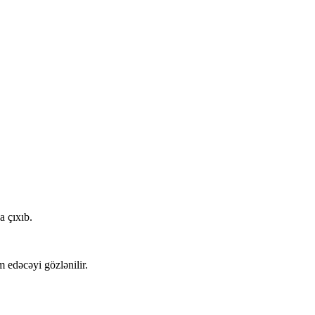
 çıxıb.
 edəcəyi gözlənilir.