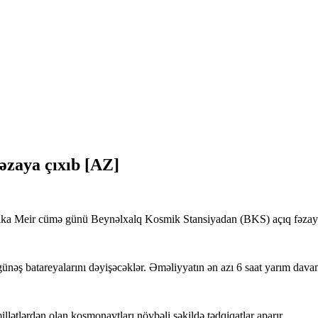
fəzaya çıxıb [AZ]
ssika Meir cümə günü Beynəlxalq Kosmik Stansiyadan (BKS) açıq fəzaya
günəş batareyalarını dəyişəcəklər. Əməliyyatın ən azı 6 saat yarım davam
ətlərdən olan kosmonavtları növbəli şəkildə tədqiqatlar aparır.