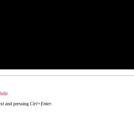
ibdir
text and pressing
Ctrl+Enter
.