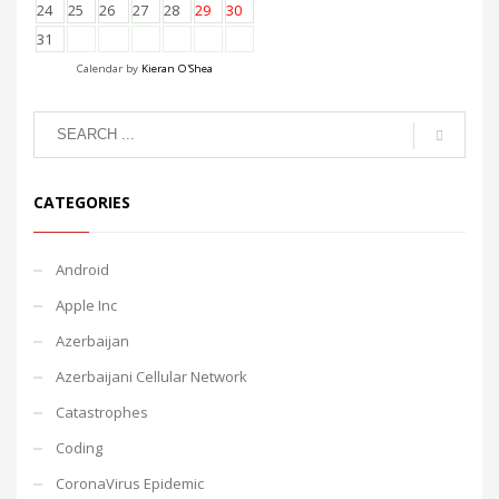
24
25
26
27
28
29
30
31
Calendar by
Kieran O'Shea
CATEGORIES
Android
Apple Inc
Azerbaijan
Azerbaijani Cellular Network
Catastrophes
Coding
CoronaVirus Epidemic