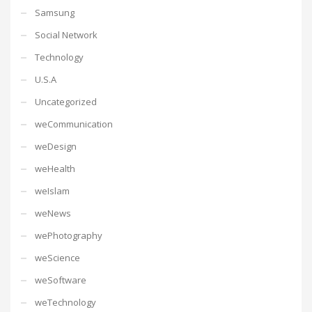
Samsung
Social Network
Technology
U.S.A
Uncategorized
weCommunication
weDesign
weHealth
weIslam
weNews
wePhotography
weScience
weSoftware
weTechnology