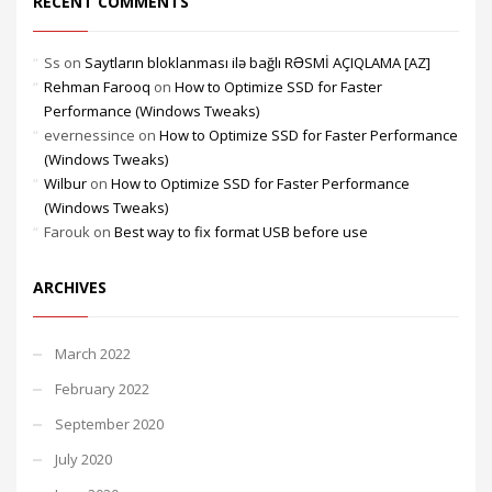
RECENT COMMENTS
Ss
on
Saytların bloklanması ilə bağlı RƏSMİ AÇIQLAMA [AZ]
Rehman Farooq
on
How to Optimize SSD for Faster
Performance (Windows Tweaks)
evernessince
on
How to Optimize SSD for Faster Performance
(Windows Tweaks)
Wilbur
on
How to Optimize SSD for Faster Performance
(Windows Tweaks)
Farouk
on
Best way to fix format USB before use
ARCHIVES
March 2022
February 2022
September 2020
July 2020