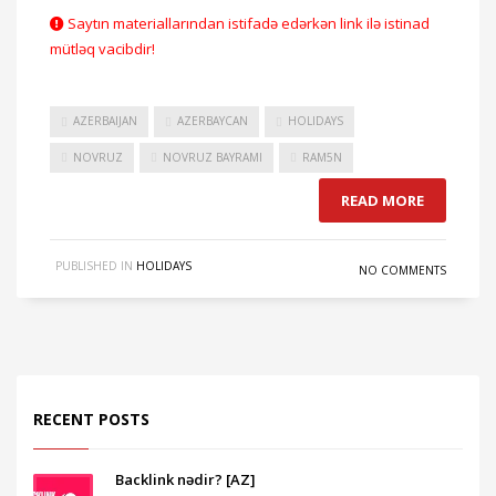
Saytın materiallarından istifadə edərkən link ilə istinad
mütləq vacibdir!
AZERBAIJAN
AZERBAYCAN
HOLIDAYS
NOVRUZ
NOVRUZ BAYRAMI
RAM5N
READ MORE
PUBLISHED IN
HOLIDAYS
NO COMMENTS
RECENT POSTS
Backlink nədir? [AZ]