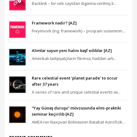
Backlink – bir veb saytdan digərinə verilmiş li...
Framework nədir? [AZ]
Freymvork (ing. framework) – proqram sisteminin...
Alimlər suyun yeni halını kəşf ediblər [AZ]
Amerikalı tədqiqatçıların fikrincə, həddən artı...
Rare celestial event ‘planet parade’ to occur
after 37 years
A series of rare and unique celestial events wi...
“Yay Günəş duruşu” mövzusunda elmi-praktiki
seminar keçirilib [AZ]
AMEA-nın Naxçıvan Bölməsinin Batabat Astrofizik...