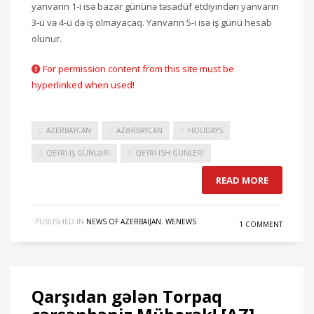
yanvarın 1-i isə bazar gününə təsadüf etdiyindən yanvarın
3-ü və 4-ü də iş olmayacaq. Yanvarın 5-i isə iş günü hesab
olunur.
For permission content from this site must be
hyperlinked when used!
AZERBAYCAN
AZƏRBAYCAN
HOLIDAYS
QEYRI-IŞ GÜNLƏRI
QEYRI-ISH GUNLERI
READ MORE
PUBLISHED IN
NEWS OF AZERBAIJAN
,
WENEWS
1 COMMENT
Qarşıdan gələn Torpaq