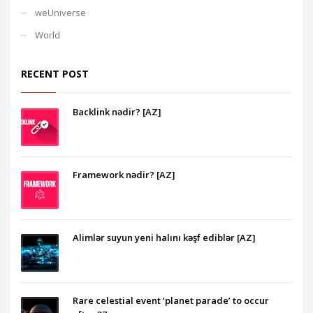
weUniverse
World
RECENT POST
Backlink nədir? [AZ]
Framework nədir? [AZ]
Alimlər suyun yeni halını kəşf ediblər [AZ]
Rare celestial event ‘planet parade’ to occur