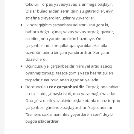
tökülür. Torpaq yavaş-yavaş islanmağa başlayır.
Qızlar bulaqlardan sərin, şirin su gətirərdilər, evin
ətrafına çiləyərdilər, üzlərini yuyardılar.
İkincisi qığılcım çərşənbəsi adlanır. Ona görə ki,
bahara doğru günəş yavaş-yavaş torpağı qızdırır,
isindirir, onu yaratmaq üçün hazırlayır. Od
çərşənbəsində tonqallar qalayardılar. Hər ailə
üzvünün adına bir şam yandırardılar. Xonçalar
düzəldilərdi.
Üçüncüsü yel çərşənbəsidir. Yəni yel artıq azacıq
oyanmış torpağı, təzəcə çıxmış yaza həsrət gülləri
tərpədir, tumurcuqlanan ağacları yellədir.
Dördüncüsü
toz çərşənbəsidir
. Torpağı ana təbiət
su ilə islatdı, günəşlə isitdi, onu yaratmağa hazırladı.
Ona görə də ilk yaz əkinini xışla-kotanla məhz torpaq
çərşənbəsi günündə başlayardılar. Yaşlı qadınlar
“Səməni, saxla məni, ildə göyərdərəm səni” deyib
buğda isladardılar.