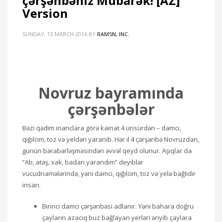
çərşənbəniz Mübarək! [AZ]
Version
SUNDAY, 13 MARCH 2016
BY
RAM5N, INC.
Novruz bayramında
çərşənbələr
Bəzi qədim inanclara görə kainat 4 ünsürdən – damcı,
qığılcım, toz və yeldən yaranıb. Hər il 4 çərşənbə Novruzdan,
günün bərabərləşməsindən əvvəl qeyd olunur. Aşıqlar da
“Ab, atəş, xak, badan yarandım” deyiblər
vücudnamələrində, yəni damcı, qığılcım, toz və yelə bağlıdır
insan.
Birinci damcı çərşənbəsi adlanır. Yəni bahara doğru
çayların azacıq buz bağlayan yerləri əriyib çaylara