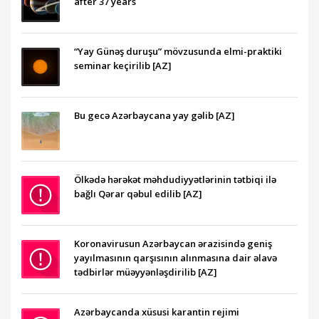
after 37 years
“Yay Günəş duruşu” mövzusunda elmi-praktiki
seminar keçirilib [AZ]
Bu gecə Azərbaycana yay gəlib [AZ]
Ölkədə hərəkət məhdudiyyətlərinin tətbiqi ilə
bağlı Qərar qəbul edilib [AZ]
Koronavirusun Azərbaycan ərazisində geniş
yayılmasının qarşısının alınmasına dair əlavə
tədbirlər müəyyənləşdirilib [AZ]
Azərbaycanda xüsusi karantin rejimi