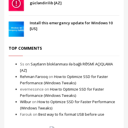
gücləndirilib [AZ]
Install this emergency update for Windows 10
[US]
TOP COMMENTS
Ss
on
Saytların bloklanması ilə bağlı RƏSMİ AÇIQLAMA
[AZ]
Rehman Farooq
on
How to Optimize SSD for Faster
Performance (Windows Tweaks)
evernessince
on
How to Optimize SSD for Faster
Performance (Windows Tweaks)
Wilbur
on
How to Optimize SSD for Faster Performance
(Windows Tweaks)
Farouk
on
Best way to fix format USB before use