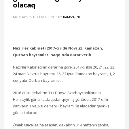
olacaq
MONDAY, 19 DECEMBER 2016
BY
RAM5N, INC.
Nazirlər Kabineti 2017-ci ildə Novruz, Ramazan,
Qurban bayramları haqqında qərar verib.
Nazirlər Kabinetinin qərarına görə, 2017-ci ildə 20, 21, 22, 23,
24 mart Novruz bayramı, 26, 27 iyun Ramazan bayramı, 1, 2
senyabr Qurban bayramıdır.
2016-ci ilin dekabrın 31-i Dünya Azərbaycanlılarının
Həmrəylik günü ilə əlaqədar qeyri-iş günüdür. 2017-ci ilin
yanvarın 1 və 2-si də Yeni il bayramı ilə əlaqədar qeyri-iş
günləri olacaq.
Əmək Məcəlləsinə əsasən, dekabrın 31-i həftənin şənbə,