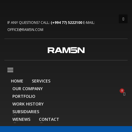
IF ANY QUESTIONS? CALL:
(+994 77) 5222100
E-MAIL:
OFFICE@RAM5N.COM
HOME
SERVICES
OUR COMPANY
PORTFOLIO
WORK HISTORY
SUBSIDIARIES
WENEWS
CONTACT