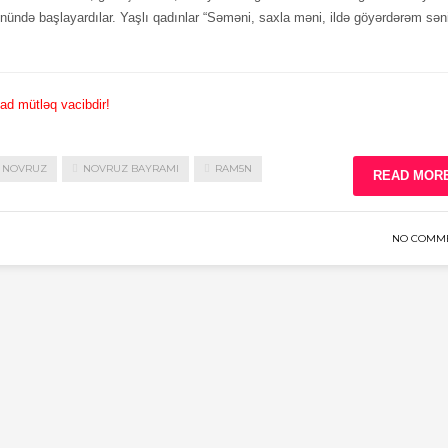
nündə başlayardılar. Yaşlı qadınlar “Səməni, saxla məni, ildə göyərdərəm sən
inad mütləq vacibdir!
NOVRUZ
NOVRUZ BAYRAMI
RAM5N
READ MOR
NO COMM