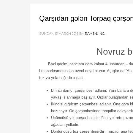
Qarşıdan gələn Torpaq çərşən
SUNDAY, 13 MARCH 2016
BY
RAM5N, INC.
Novruz b
Bəzi qədim inanclara görə kainat 4 ünsürdən – da
bərabərləşməsindən əvvəl qeyd olunur. Aşıqlar da “Ab,
toz və yelə bağlıdır insan.
Birinci damcı çərşənbəsi adlanır. Yəni bahara do
yavaş islanmağa başlayır. Qızlar bulaqlardan sərin,
İkincisi qığılcım çərşənbəsi adlanır. Ona görə k
hazırlayır. Od çərşənbəsində tonqallar qalayardı
Üçüncüsü yel çərşənbəsidir. Yəni yel artıq azac
ağacları yellədir.
Dördüncüsü
toz çərşənbəsidir
. Torpağı ana təb