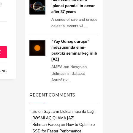
i”
‘planet parade’ to occur
after 37 years
A series of rare and unique
celestial events wi...
“Yay Günəş duruşu”
mövzusunda elmi-
E
praktiki seminar keçirilib
[AZ]
AMEA-nın Naxçıvan
ENTS
Bölməsinin Batabat
Astrofizik...
RECENT COMMENTS
Ss
on
Saytların bloklanması ilə bağlı
RƏSMİ AÇIQLAMA [AZ]
Rehman Farooq
on
How to Optimize
SSD for Faster Performance