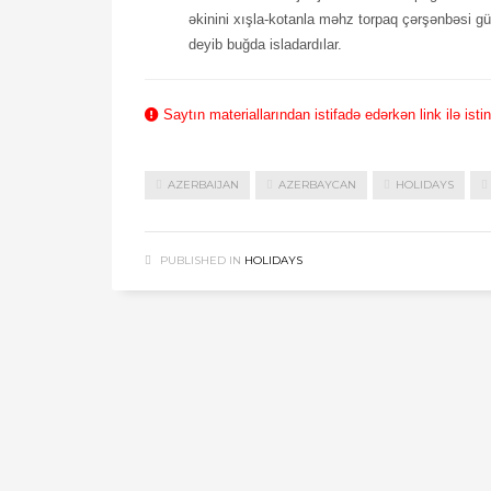
əkinini xışla-kotanla məhz torpaq çərşənbəsi gü
deyib buğda isladardılar.
Saytın materiallarından istifadə edərkən link ilə ist
AZERBAIJAN
AZERBAYCAN
HOLIDAYS
PUBLISHED IN
HOLIDAYS