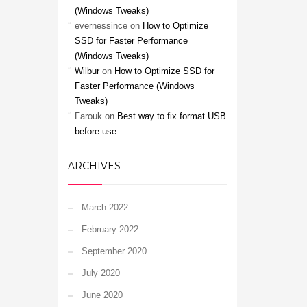
(Windows Tweaks)
evernessince
on
How to Optimize
SSD for Faster Performance
(Windows Tweaks)
Wilbur
on
How to Optimize SSD for
Faster Performance (Windows
Tweaks)
Farouk
on
Best way to fix format USB
before use
ARCHIVES
March 2022
February 2022
September 2020
July 2020
June 2020