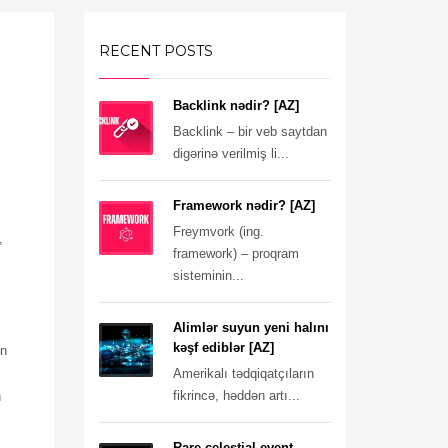
RECENT POSTS
Backlink nədir? [AZ]
Backlink – bir veb saytdan
digərinə verilmiş li...
Framework nədir? [AZ]
Freymvork (ing.
,
framework) – proqram
sisteminin...
Alimlər suyun yeni halını
kəşf ediblər [AZ]
ün
Amerikalı tədqiqatçıların
fikrincə, həddən artı...
n
Rare celestial event