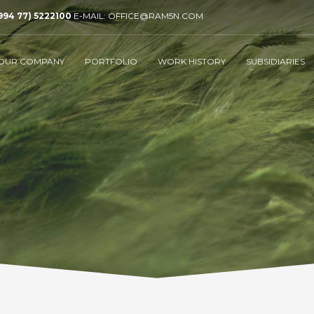
994 77) 5222100
E-MAIL: OFFICE@RAM5N.COM
OUR COMPANY
PORTFOLIO
WORK HISTORY
SUBSIDIARIES