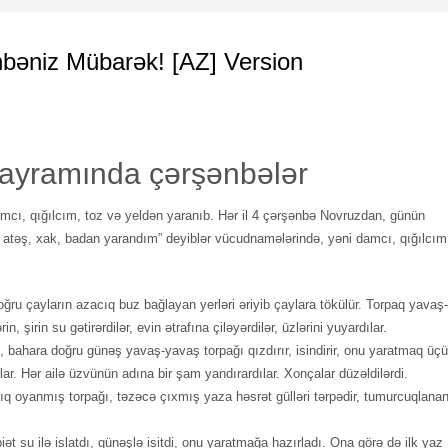
bəniz Mübarək! [AZ] Version
ayramında çərşənbələr
mcı, qığılcım, toz və yeldən yaranıb. Hər il 4 çərşənbə Novruzdan, günün
 atəş, xak, badan yarandım” deyiblər vücudnamələrində, yəni damcı, qığılcım
ğru çayların azacıq buz bağlayan yerləri əriyib çaylara tökülür. Torpaq yavaş-
 şirin su gətirərdilər, evin ətrafına çiləyərdilər, üzlərini yuyardılar.
i, bahara doğru günəş yavaş-yavaş torpağı qızdırır, isindirir, onu yaratmaq üç
lar. Hər ailə üzvünün adına bir şam yandırardılar. Xonçalar düzəldilərdi.
ıq oyanmış torpağı, təzəcə çıxmış yaza həsrət gülləri tərpədir, tumurcuqlana
iət su ilə islatdı, günəşlə isitdi, onu yaratmağa hazırladı. Ona görə də ilk yaz