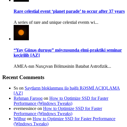
Rare celestial event ‘planet parade’ to occur after 37 years
A series of rare and unique celestial events wi...
“Yay Günəş duruşu” mövzusunda elmi-praktiki seminar
keçirilib [AZ]
AMEA-nın Naxçıvan Bölməsinin Batabat Astrofizik...
Recent Comments
Ss
on
Saytların bloklanması ilə bağlı RƏSMİ AÇIQLAMA
[AZ]
Rehman Farooq
on
How to Optimize SSD for Faster
Performance (Windows Tweaks)
evernessince
on
How to Optimize SSD for Faster
Performance (Windows Tweaks)
Wilbur
on
How to Optimize SSD for Faster Performance
(Windows Tweaks)