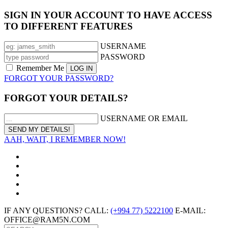
SIGN IN YOUR ACCOUNT TO HAVE ACCESS
TO DIFFERENT FEATURES
USERNAME
PASSWORD
Remember Me
FORGOT YOUR PASSWORD?
FORGOT YOUR DETAILS?
USERNAME OR EMAIL
AAH, WAIT, I REMEMBER NOW!
IF ANY QUESTIONS? CALL:
(+994 77) 5222100
E-MAIL:
OFFICE@RAM5N.COM