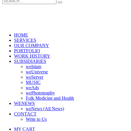
HOME
SERVICES
OUR COMPANY
PORTFOLIO
WORK HISTORY
SUBSIDIARIES
weIslam
weUniverse
weServer
MUSIC
weAds
wePhotography
Folk Medicine and Health
WENEWS
weNews (All News)
CONTACT
Write to Us
MY CART