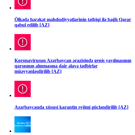
Ölkədə hərəkət məhdudiyyətlərinin tətbiqi ilə bağlı Qərar
qəbul edilib [AZ]
Koronavirusun Azərbaycan ərazisində geniş yayılmasının
qarşısının alınmasına dair əlavə tədbirlər
müəyyənləşdirilib [AZ]
Azərbaycanda xüsusi karantin rejimi gücləndirilib [AZ]