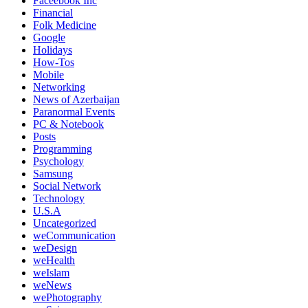
Faceebook Inc
Financial
Folk Medicine
Google
Holidays
How-Tos
Mobile
Networking
News of Azerbaijan
Paranormal Events
PC & Notebook
Posts
Programming
Psychology
Samsung
Social Network
Technology
U.S.A
Uncategorized
weCommunication
weDesign
weHealth
weIslam
weNews
wePhotography