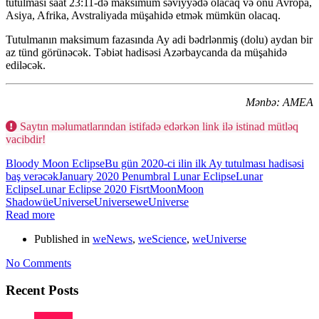
tutulması saat 23:11-də maksimum səviyyədə olacaq və onu Avropa,
Asiya, Afrika, Avstraliyada müşahidə etmək mümkün olacaq.
Tutulmanın maksimum fazasında Ay adi bədrlənmiş (dolu) aydan bir
az tünd görünəcək. Təbiət hadisəsi Azərbaycanda da müşahidə
ediləcək.
Mənbə: AMEA
Saytın məlumatlarından istifadə edərkən link ilə istinad mütləq
vacibdir!
Bloody Moon Eclipse
Bu gün 2020-ci ilin ilk Ay tutulması hadisəsi
baş verəcək
January 2020 Penumbral Lunar Eclipse
Lunar
Eclipse
Lunar Eclipse 2020 Fisrt
Moon
Moon
Shadow
üeUniverse
Universe
weUniverse
Read more
Published in
weNews
,
weScience
,
weUniverse
No Comments
Recent Posts