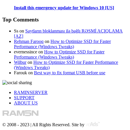
Install this emergency update for Windows 10 [US]
Top Comments
Ss
on
Saytların bloklanması ilə bağlı RƏSMİ AÇIQLAMA
[AZ]
Rehman Farooq
on
How to Optimize SSD for Faster
Performance (Windows Tweaks)
evernessince
on
How to Optimize SSD for Faster
Performance (Windows Tweaks)
Wilbur
on
How to Optimize SSD for Faster Performance
(Windows Tweaks)
Farouk
on
Best way to fix format USB before use
RAMINSERVER
SUPPORT
ABOUT US
© 2008 - 2023 | All Rights Reserved. Site by