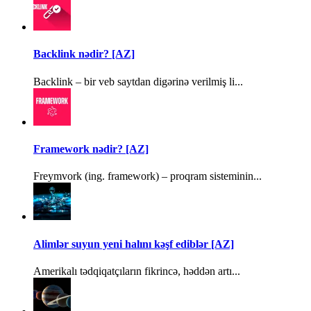
Backlink nədir? [AZ]
Backlink – bir veb saytdan digərinə verilmiş li...
Framework nədir? [AZ]
Freymvork (ing. framework) – proqram sisteminin...
Alimlər suyun yeni halını kəşf ediblər [AZ]
Amerikalı tədqiqatçıların fikrincə, həddən artı...