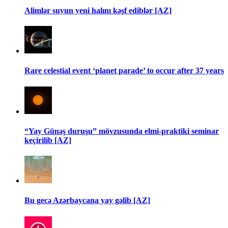
Alimlər suyun yeni halını kəşf ediblər [AZ]
Rare celestial event ‘planet parade’ to occur after 37 years
“Yay Günəş duruşu” mövzusunda elmi-praktiki seminar
keçirilib [AZ]
Bu gecə Azərbaycana yay gəlib [AZ]