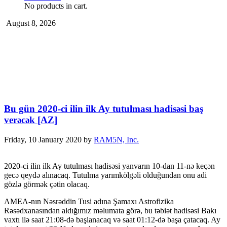
No products in cart.
August 8, 2026
Bu gün 2020-ci ilin ilk Ay tutulması hadisəsi baş
verəcək [AZ]
Friday, 10 January 2020
by
RAM5N, Inc.
2020-ci ilin ilk Ay tutulması hadisəsi yanvarın 10-dan 11-nə keçən
gecə qeydə alınacaq. Tutulma yarımkölgəli olduğundan onu adi
gözlə görmək çətin olacaq.
AMEA-nın Nəsrəddin Tusi adına Şamaxı Astrofizika
Rəsədxanasından aldığımız məlumata görə, bu təbiət hadisəsi Bakı
vaxtı ilə saat 21:08-də başlanacaq və saat 01:12-də başa çatacaq. Ay