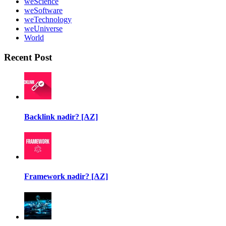
weScience
weSoftware
weTechnology
weUniverse
World
Recent Post
Backlink nədir? [AZ]
Framework nədir? [AZ]