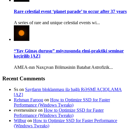
Rare celestial event ‘planet parade’ to occur after 37 years
A series of rare and unique celestial events wi...
“Yay Günəş duruşu” mövzusunda elmi-praktiki seminar
keçirilib [AZ]
AMEA-nın Naxçıvan Bölməsinin Batabat Astrofizik...
Recent Comments
Ss
on
Saytların bloklanması ilə bağlı RƏSMİ AÇIQLAMA
[AZ]
Rehman Farooq
on
How to Optimize SSD for Faster
Performance (Windows Tweaks)
evernessince
on
How to Optimize SSD for Faster
Performance (Windows Tweaks)
Wilbur
on
How to Optimize SSD for Faster Performance
(Windows Tweaks)