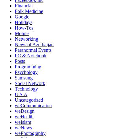
Faceebook Inc
Financial
Folk Medicine
Google
Holidays
How-Tos
Mobile
Networking
News of Azerbaijan
Paranormal Events
PC & Notebook
Posts
Programming
Psychology
Samsung
Social Network
Technology
U.S.A
Uncategorized
weCommunication
weDesign
weHealth
weIslam
weNews
wePhotography