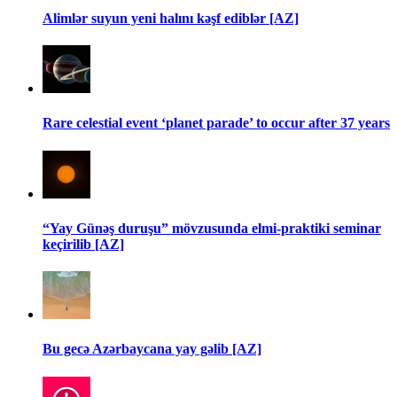
Alimlər suyun yeni halını kəşf ediblər [AZ]
Rare celestial event ‘planet parade’ to occur after 37 years
“Yay Günəş duruşu” mövzusunda elmi-praktiki seminar
keçirilib [AZ]
Bu gecə Azərbaycana yay gəlib [AZ]