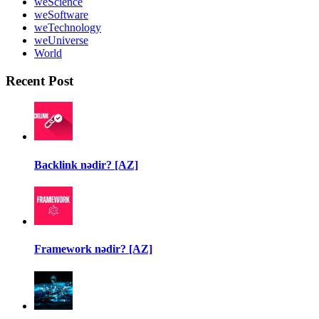
weScience
weSoftware
weTechnology
weUniverse
World
Recent Post
Backlink nədir? [AZ]
Framework nədir? [AZ]