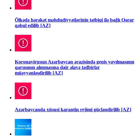
Ölkədə hərəkət məhdudiyyətlərinin tətbiqi ilə bağlı Qərar
qəbul edilib [AZ]
Koronavirusun Azərbaycan ərazisində geniş yayılmasının
qarşısının alınmasına dair əlavə tədbirlər
müəyyənləşdirilib [AZ]
Azərbaycanda xüsusi karantin rejimi gücləndirilib [AZ]