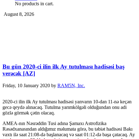
No products in cart.
August 8, 2026
Bu gün 2020-ci ilin ilk Ay tutulması hadisəsi baş
verəcək [AZ]
Friday, 10 January 2020
by
RAM5N, Inc.
2020-ci ilin ilk Ay tutulması hadisəsi yanvarın 10-dan 11-nə keçən
gecə qeydə alınacaq. Tutulma yarımkölgəli olduğundan onu adi
gözlə görmək çətin olacaq.
AMEA-nın Nəsrəddin Tusi adına Şamaxı Astrofizika
Rəsədxanasından aldığımız məlumata görə, bu təbiət hadisəsi Bakı
vaxtı ilə saat 21:08-də başlanacaq və saat 01:12-də başa çatacaq. Ay