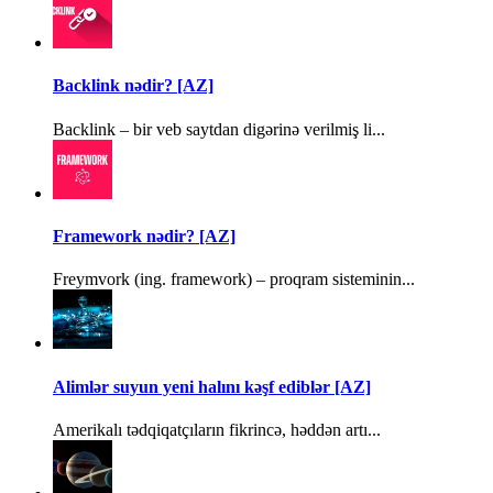
Backlink nədir? [AZ]
Backlink – bir veb saytdan digərinə verilmiş li...
Framework nədir? [AZ]
Freymvork (ing. framework) – proqram sisteminin...
Alimlər suyun yeni halını kəşf ediblər [AZ]
Amerikalı tədqiqatçıların fikrincə, həddən artı...