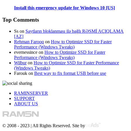
Install this emergency update for Windows 10 [US]
Top Comments
Ss
on
Saytların bloklanması ilə bağlı RƏSMİ AÇIQLAMA
[AZ]
Rehman Farooq
on
How to Optimize SSD for Faster
Performance (Windows Tweaks)
evernessince
on
How to Optimize SSD for Faster
Performance (Windows Tweaks)
Wilbur
on
How to Optimize SSD for Faster Performance
(Windows Tweaks)
Farouk
on
Best way to fix format USB before use
RAMINSERVER
SUPPORT
ABOUT US
© 2008 - 2023 | All Rights Reserved. Site by