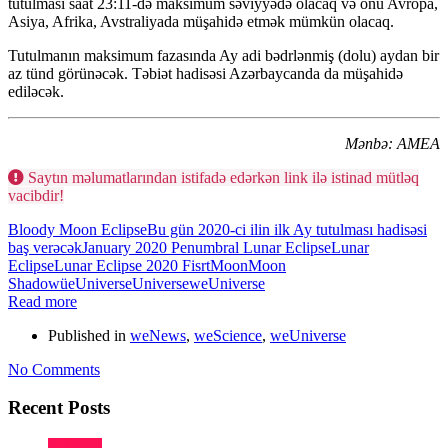
tutulması saat 23:11-də maksimum səviyyədə olacaq və onu Avropa,
Asiya, Afrika, Avstraliyada müşahidə etmək mümkün olacaq.
Tutulmanın maksimum fazasında Ay adi bədrlənmiş (dolu) aydan bir
az tünd görünəcək. Təbiət hadisəsi Azərbaycanda da müşahidə
ediləcək.
Mənbə: AMEA
Saytın məlumatlarından istifadə edərkən link ilə istinad mütləq
vacibdir!
Bloody Moon Eclipse
Bu gün 2020-ci ilin ilk Ay tutulması hadisəsi
baş verəcək
January 2020 Penumbral Lunar Eclipse
Lunar
Eclipse
Lunar Eclipse 2020 Fisrt
Moon
Moon
Shadow
üeUniverse
Universe
weUniverse
Read more
Published in
weNews
,
weScience
,
weUniverse
No Comments
Recent Posts