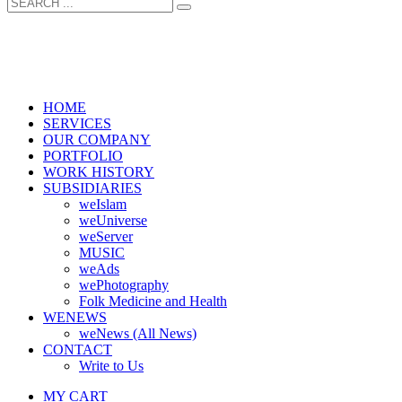
HOME
SERVICES
OUR COMPANY
PORTFOLIO
WORK HISTORY
SUBSIDIARIES
weIslam
weUniverse
weServer
MUSIC
weAds
wePhotography
Folk Medicine and Health
WENEWS
weNews (All News)
CONTACT
Write to Us
MY CART