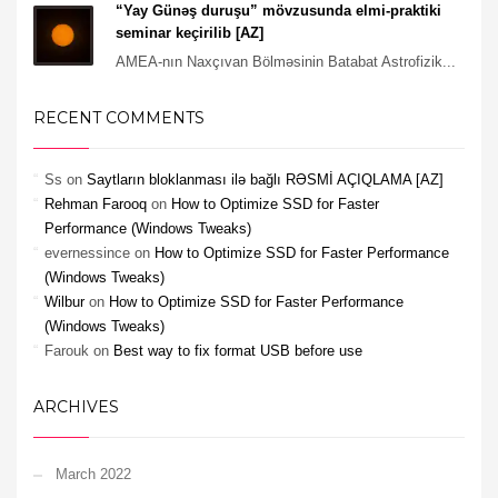
“Yay Günəş duruşu” mövzusunda elmi-praktiki
seminar keçirilib [AZ]
AMEA-nın Naxçıvan Bölməsinin Batabat Astrofizik...
RECENT COMMENTS
Ss
on
Saytların bloklanması ilə bağlı RƏSMİ AÇIQLAMA [AZ]
Rehman Farooq
on
How to Optimize SSD for Faster
Performance (Windows Tweaks)
evernessince
on
How to Optimize SSD for Faster Performance
(Windows Tweaks)
Wilbur
on
How to Optimize SSD for Faster Performance
(Windows Tweaks)
Farouk
on
Best way to fix format USB before use
ARCHIVES
March 2022