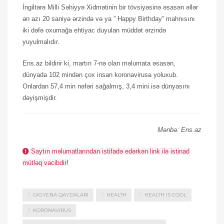
İngiltərə Milli Səhiyyə Xidmətinin bir tövsiyəsinə əsasən əllər
ən azı 20 saniyə ərzində və ya ” Happy Birthday” mahnısını
iki dəfə oxumağa ehtiyac duyulan müddət ərzində
yuyulmalıdır.
Ens.az bildirir ki, martın 7-nə olan məlumata əsasən,
dünyada 102 mindən çox insan koronavirusa yoluxub.
Onlardan 57,4 min nəfəri sağalmış, 3,4 mini isə dünyasını
dəyişmişdir.
Mənbə: Ens.az
Saytın məlumatlarından istifadə edərkən link ilə istinad
mütləq vacibdir!
GIGYENA QAYDALARI
HEALTH
HEALTH IS COOL
KORONAVIRUS