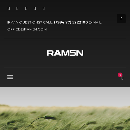
IF ANY QUESTIONS? CALL:
(+994 77) 5222100
E-MAIL:
OFFICE@RAM5N.COM