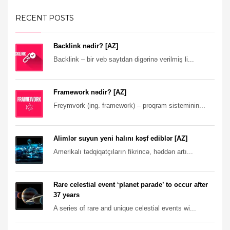
RECENT POSTS
Backlink nədir? [AZ]
Backlink – bir veb saytdan digərinə verilmiş li...
Framework nədir? [AZ]
Freymvork (ing. framework) – proqram sisteminin...
Alimlər suyun yeni halını kəşf ediblər [AZ]
Amerikalı tədqiqatçıların fikrincə, həddən artı...
Rare celestial event ‘planet parade’ to occur after
37 years
A series of rare and unique celestial events wi...