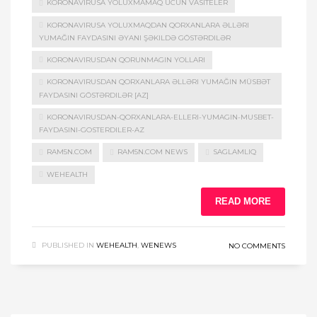
KORONAVIRUSA YOLUXMAMAQ UCUN VASITELER
KORONAVIRUSA YOLUXMAQDAN QORXANLARA ƏLLƏRI
YUMAĞIN FAYDASINI ƏYANI ŞƏKILDƏ GÖSTƏRDILƏR
KORONAVIRUSDAN QORUNMAGIN YOLLARI
KORONAVIRUSDAN QORXANLARA ƏLLƏRI YUMAĞIN MÜSBƏT
FAYDASINI GÖSTƏRDILƏR [AZ]
KORONAVIRUSDAN-QORXANLARA-ELLERI-YUMAGIN-MUSBET-
FAYDASINI-GOSTERDILER-AZ
RAM5N.COM
RAM5N.COM NEWS
SAGLAMLIQ
WEHEALTH
READ MORE
PUBLISHED IN
WEHEALTH
,
WENEWS
NO COMMENTS