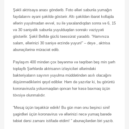
Şəkli aktrisaya anası göndərib. Foto əlləri sabunla yumağın
faydalarını əyani şəkildə göstərir. Altı şəkildən ibarət kollajda
əllərin yuyulmadan əvvəl, su ilə yaxalandıqdan sonra və 6, 15
və 30 saniyəlik sabunla yuyulduqdan sonrakı vəziyyəti
göstərilir. Şəkil Belldə güclü təəssürat yaradıb. “Hamınıza
salam, əllərinizi 30 saniyə ərzində yuyun!” – deyə , aktrisa
abunəçilərinə müraciət edib.
Paylaşım 400 mindən çox bəyənmə və təqribən beş min şərh
toplaylb Şərhlərdə aktrisanın izləyiciləri əllərindəki
bakteriyaların sayının yuyulma müddətindən asılı olacağını
düşünmədiklərini qeyd ediblər. Həm də yazırlar ki, bu görüntü
koronavirusla yoluxmaqdan qorxan hər kəsə baxmaq üçün
tövsiyə olunmalıdır.
“Mesaj üçün təşəkkür edirik! Bu gün mən onu beşinci sinif
şagirdləri üçün koronavirus və əllərinizi necə yumaq barədə
təbiət dərsi zamanı istifadə etdim! ” abunəçilərdən biri yazıb.