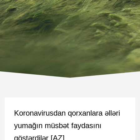
Koronavirusdan qorxanlara əlləri
yumağın müsbət faydasını
göstərdilər [AZ]