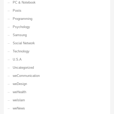
PC & Notebook
Posts
Programming
Psychology
Samsung
Social Network
Technology
U.S.A
Uncategorized
weCommunication
weDesign
weHealth
weIslam
weNews