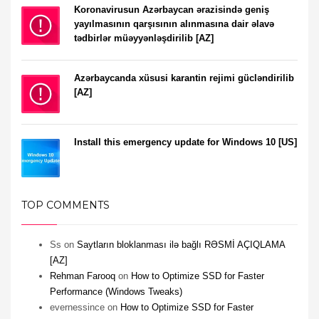
Koronavirusun Azərbaycan ərazisində geniş
yayılmasının qarşısının alınmasına dair əlavə
tədbirlər müəyyənləşdirilib [AZ]
Azərbaycanda xüsusi karantin rejimi gücləndirilib
[AZ]
Install this emergency update for Windows 10 [US]
TOP COMMENTS
Ss
on
Saytların bloklanması ilə bağlı RƏSMİ AÇIQLAMA
[AZ]
Rehman Farooq
on
How to Optimize SSD for Faster
Performance (Windows Tweaks)
evernessince
on
How to Optimize SSD for Faster