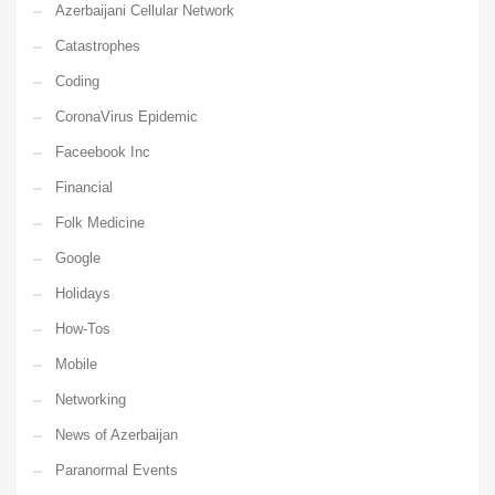
Azerbaijani Cellular Network
Catastrophes
Coding
CoronaVirus Epidemic
Faceebook Inc
Financial
Folk Medicine
Google
Holidays
How-Tos
Mobile
Networking
News of Azerbaijan
Paranormal Events