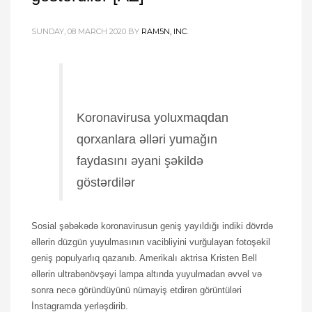
SUNDAY, 08 MARCH 2020
BY
RAM5N, INC.
Koronavirusa yoluxmaqdan
qorxanlara əlləri yumağın
faydasını əyani şəkildə
göstərdilər
Sosial şəbəkədə koronavirusun geniş yayıldığı indiki dövrdə
əllərin düzgün yuyulmasının vacibliyini vurğulayan fotoşəkil
geniş populyarlıq qazanıb. Amerikalı aktrisa Kristen Bell
əllərin ultrabənövşəyi lampa altında yuyulmadan əvvəl və
sonra necə göründüyünü nümayiş etdirən görüntüləri
İnstagramda yerləşdirib.