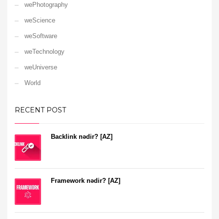
wePhotography
weScience
weSoftware
weTechnology
weUniverse
World
RECENT POST
Backlink nədir? [AZ]
Framework nədir? [AZ]