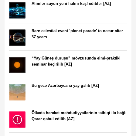
Alimlər suyun yeni halını kəşf ediblər [AZ]
Rare celestial event ‘planet parade’ to occur after
37 years
“Yay Günəş duruşu” mövzusunda elmi-praktiki
seminar keçirilib [AZ]
Bu gecə Azərbaycana yay gəlib [AZ]
Ölkədə hərəkət məhdudiyyətlərinin tətbiqi ilə bağlı
Qərar qəbul edilib [AZ]