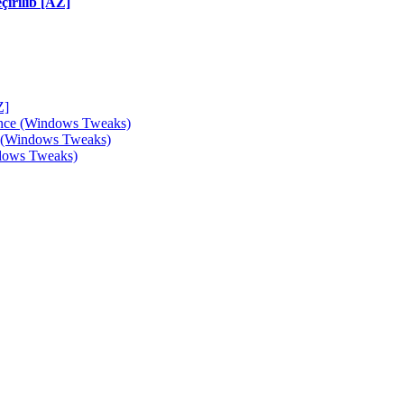
irilib [AZ]
Z]
ance (Windows Tweaks)
e (Windows Tweaks)
ndows Tweaks)