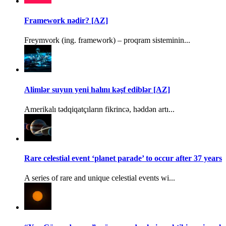
Framework nədir? [AZ]
Freymvork (ing. framework) – proqram sisteminin...
Alimlər suyun yeni halını kəşf ediblər [AZ]
Amerikalı tədqiqatçıların fikrincə, həddən artı...
Rare celestial event ‘planet parade’ to occur after 37 years
A series of rare and unique celestial events wi...