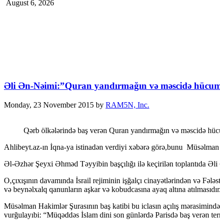
August 6, 2026
Əli Ən-Nəimi:”Quran yandırmağın və məscidə hücumlar
Monday, 23 November 2015
by
RAM5N, Inc.
Qərb ölkələrində baş verən Quran yandırmağın və məscidə hücuml
Ahlibeyt.az-ın İqna-ya istinadən verdiyi xəbərə görə,bunu Müsəlman H
Əl-Əzhər Şeyxi Əhməd Təyyibin başçılığı ilə keçirilən toplantıda Əli 
O,çıxışının davamında İsrail rejiminin işğalçı cinayətlərindən və Fələs
və beynəlxalq qanunların aşkar və kobudcasına ayaq altına atılmasıdır
Müsəlman Hakimlər Şurasının baş katibi bu iclasın açılış mərasimind
vurğulayıbi: “Müqəddəs İslam dini son günlərdə Parisdə baş verən terro