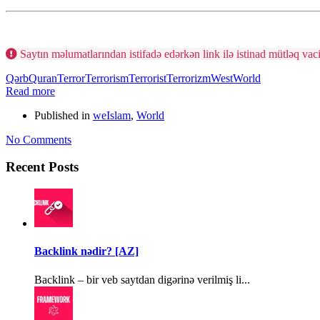
Saytın məlumatlarından istifadə edərkən link ilə istinad mütləq vaci
Qərb
Quran
Terror
Terrorism
Terrorist
Terrorizm
West
World
Read more
Published in
weIslam
,
World
No Comments
Recent Posts
Backlink nədir? [AZ]
Backlink – bir veb saytdan digərinə verilmiş li...