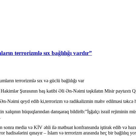
ın terrorizmlə sıx bağlılığı vardır”
arın terrorizmlə sıx və güclü bağlılığı var
akimlər Şurasının baş katibi Əli Ən-Nəimi təşkilatın Misir paytaxtı Qa
Ən-Nəimi qeyd edib ki,terrorizm və radikalizmin məhv edilməsi təkcə ha
tin xalqının hüquqlarından danışaraq bildirib:”İşğalçı israil rejiminin mü
.
ən sonra media və KİV əhli ilə mətbuat konfransında iştirak edib və h
r hadisələrini qınayır – İslam və terrorizm arasında heç bir bağlılıq yo