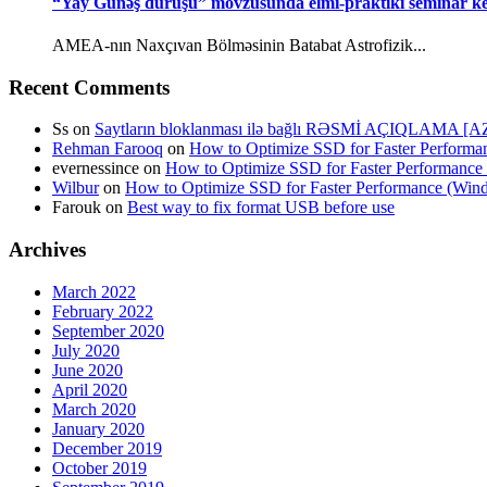
“Yay Günəş duruşu” mövzusunda elmi-praktiki seminar keç
AMEA-nın Naxçıvan Bölməsinin Batabat Astrofizik...
Recent Comments
Ss
on
Saytların bloklanması ilə bağlı RƏSMİ AÇIQLAMA [A
Rehman Farooq
on
How to Optimize SSD for Faster Perform
evernessince
on
How to Optimize SSD for Faster Performanc
Wilbur
on
How to Optimize SSD for Faster Performance (Wi
Farouk
on
Best way to fix format USB before use
Archives
March 2022
February 2022
September 2020
July 2020
June 2020
April 2020
March 2020
January 2020
December 2019
October 2019