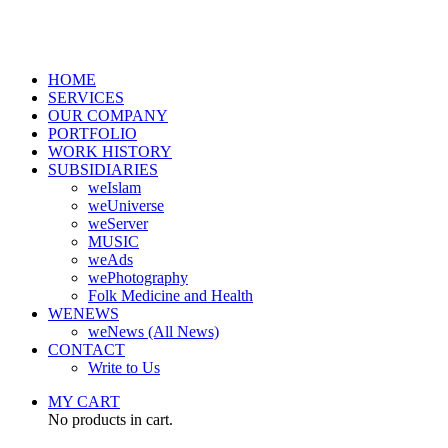
HOME
SERVICES
OUR COMPANY
PORTFOLIO
WORK HISTORY
SUBSIDIARIES
weIslam
weUniverse
weServer
MUSIC
weAds
wePhotography
Folk Medicine and Health
WENEWS
weNews (All News)
CONTACT
Write to Us
MY CART
No products in cart.