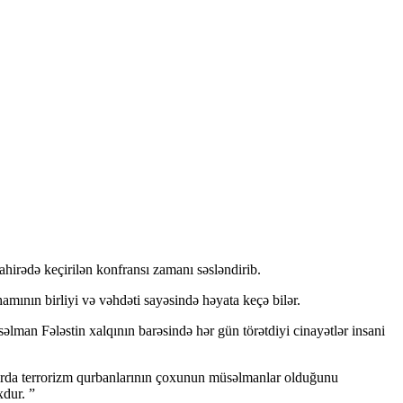
hirədə keçirilən konfransı zamanı səsləndirib.
mının birliyi və vəhdəti sayəsində həyata keçə bilər.
səlman Fələstin xalqının barəsində hər gün törətdiyi cinayətlər insani
azırda terrorizm qurbanlarının çoxunun müsəlmanlar olduğunu
xdur. ”