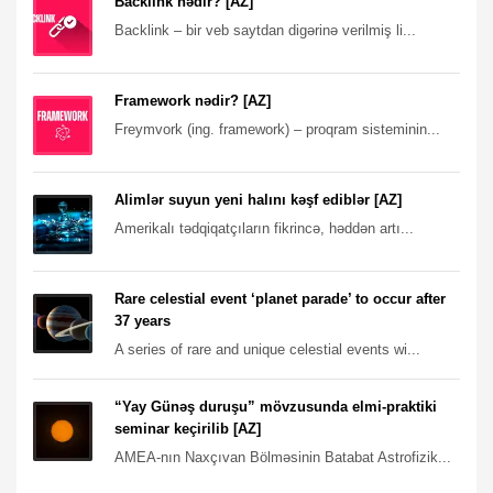
Backlink nədir? [AZ]
Backlink – bir veb saytdan digərinə verilmiş li...
Framework nədir? [AZ]
Freymvork (ing. framework) – proqram sisteminin...
Alimlər suyun yeni halını kəşf ediblər [AZ]
Amerikalı tədqiqatçıların fikrincə, həddən artı...
Rare celestial event ‘planet parade’ to occur after
37 years
A series of rare and unique celestial events wi...
“Yay Günəş duruşu” mövzusunda elmi-praktiki
seminar keçirilib [AZ]
AMEA-nın Naxçıvan Bölməsinin Batabat Astrofizik...