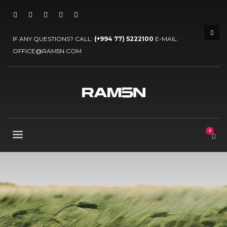
IF ANY QUESTIONS? CALL:
(+994 77) 5222100
E-MAIL:
OFFICE@RAM5N.COM