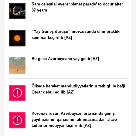
Rare celestial event ‘planet parade’ to occur after
37 years
“Yay Günəş duruşu” mövzusunda elmi-praktiki
seminar keçirilib [AZ]
Bu gecə Azərbaycana yay gəlib [AZ]
Ölkədə hərəkət məhdudiyyətlərinin tətbiqi ilə bağlı
Qərar qəbul edilib [AZ]
Koronavirusun Azərbaycan ərazisində geniş
yayılmasının qarşısının alınmasına dair əlavə
tədbirlər müəyyənləşdirilib [AZ]