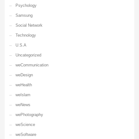
Psychology
Samsung
Social Network
Technology
U.S.A
Uncategorized
weCommunication
weDesign
weHealth
weIslam
weNews
wePhotography
weScience
weSoftware