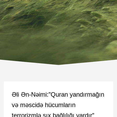
Əli Ən-Nəimi:”Quran yandırmağın
və məscidə hücumların
terrorizmlə sıx bağlılığı vardır”