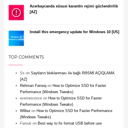
Azərbaycanda xüsusi karantin rejimi gücləndirilib
[AZ]
Install this emergency update for Windows 10 [US]
TOP COMMENTS
Ss
on
Saytların bloklanması ilə bağlı RƏSMİ AÇIQLAMA
[AZ]
Rehman Farooq
on
How to Optimize SSD for Faster
Performance (Windows Tweaks)
evernessince
on
How to Optimize SSD for Faster
Performance (Windows Tweaks)
Wilbur
on
How to Optimize SSD for Faster Performance
(Windows Tweaks)
Farouk
on
Best way to fix format USB before use