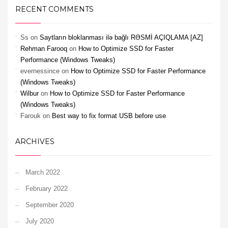
RECENT COMMENTS
Ss
on
Saytların bloklanması ilə bağlı RƏSMİ AÇIQLAMA [AZ]
Rehman Farooq
on
How to Optimize SSD for Faster
Performance (Windows Tweaks)
evernessince
on
How to Optimize SSD for Faster Performance
(Windows Tweaks)
Wilbur
on
How to Optimize SSD for Faster Performance
(Windows Tweaks)
Farouk
on
Best way to fix format USB before use
ARCHIVES
March 2022
February 2022
September 2020
July 2020