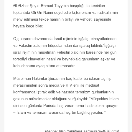
Əl-Əzhər Şeyxi Əhməd Təyyibin başçılığı ilə keçirilən
toplantıda Əli Ən-Nəimi qeyd edib ki,terrorizm və radikalizmin
məhv edilməsi təkcə hamının birliyi və vəhdəti sayəsində
həyata keçə bilər.
O,çıxışının davamında İsrail rejiminin işğalçı cinayətlərindən
və Fələstin xalqının hüquqlarından danışaraq bildirib:”İşğalçı
israil rejiminin müsəlman Fələstin xalqının barəsində hər gün
törətdiyi cinayətlər insani və beynəlxalq qanunların aşkar və
kobudcasına ayaq altına atılmasıdır.
Müsəlman Hakimlər Şurasının baş katibi bu iclasın açılış
mərasimindən sonra media və KİV əhli ilə mətbuat
konfransında iştirak edib və hazırda terrorizm qurbanlarının
çoxunun müsəlmanlar olduğunu vurğulayıbi: “Müqəddəs İslam
dini son günlərdə Parisdə baş verən terror hadisələrini qınayır
– İslam və terrorizm arasında heç bir bağlılıq yoxdur. ”
Mənbə: http://ahlibeyt.az/news/a-4038.html