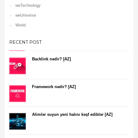
weTechnology
weUniverse
World
RECENT POST
Backlink nədir? [AZ]
Framework nədir? [AZ]
Alimlər suyun yeni halını kəşf ediblər [AZ]