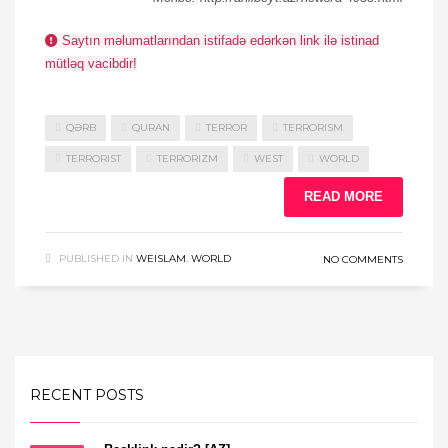
Saytın məlumatlarından istifadə edərkən link ilə istinad
mütləq vacibdir!
QƏRB
QURAN
TERROR
TERRORISM
TERRORIST
TERRORIZM
WEST
WORLD
READ MORE
PUBLISHED IN
WEISLAM
,
WORLD
NO COMMENTS
RECENT POSTS