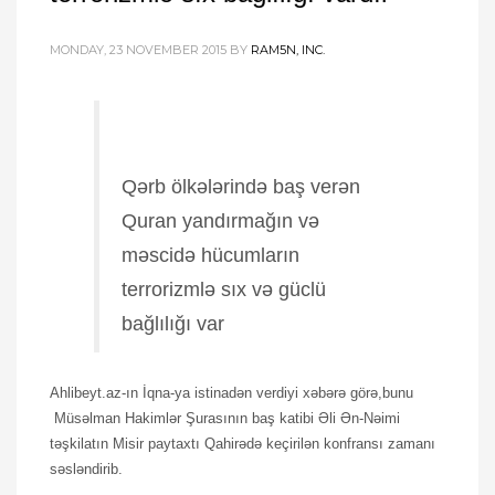
MONDAY, 23 NOVEMBER 2015
BY
RAM5N, INC.
Qərb ölkələrində baş verən
Quran yandırmağın və
məscidə hücumların
terrorizmlə sıx və güclü
bağlılığı var
Ahlibeyt.az-ın İqna-ya istinadən verdiyi xəbərə görə,bunu
Müsəlman Hakimlər Şurasının baş katibi Əli Ən-Nəimi
təşkilatın Misir paytaxtı Qahirədə keçirilən konfransı zamanı
səsləndirib.