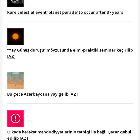
Rare celestial event ‘planet parade’ to occur after 37 years
“Yay Günəş duruşu” mövzusunda elmi-praktiki seminar keçirilib
[AZ]
Bu gecə Azərbaycana yay gəlib [AZ]
Ölkədə hərəkət məhdudiyyətlərinin tətbiqi ilə bağlı Qərar qəbul
edilib [AZ]