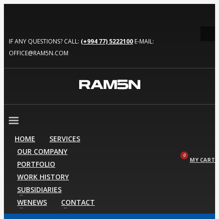
IF ANY QUESTIONS? CALL:
(+994 77) 5222100
E-MAIL:
OFFICE@RAM5N.COM
HOME
SERVICES
OUR COMPANY
MY CART
PORTFOLIO
WORK HISTORY
SUBSIDIARIES
WENEWS
CONTACT