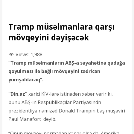
Tramp müsəlmanlara qarşı
mövqeyini dəyişəcək
Views:
1,988
“Tramp müsəlmanların ABŞ-a səyahətinə qadağa
qoyulması ilə bağlı mövqeyini tədricən
yumşaldacaq”.
“Din.az”
xarici KİV-lərə istinadən xəbər verir ki,
bunu ABŞ-ın Respublikaçılar Partiyasındn
prezidentliyə namizəd Donald Trampın baş müşaviri
Paul Manafort deyib.
“Onun mövqeyi normadan kənar olsa da, Amerika