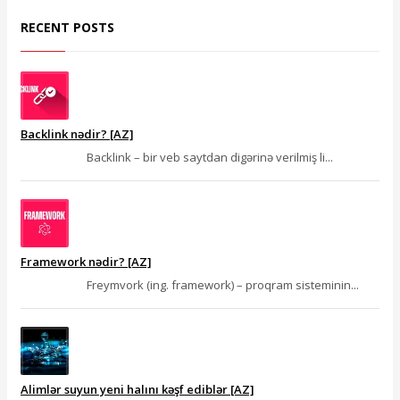
RECENT POSTS
Backlink nədir? [AZ]
Backlink – bir veb saytdan digərinə verilmiş li...
Framework nədir? [AZ]
Freymvork (ing. framework) – proqram sisteminin...
Alimlər suyun yeni halını kəşf ediblər [AZ]