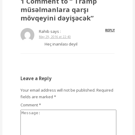
1 Comment to “ Tramp
müsəlmanlara qarşı
mövqeyini dəyişəcək”
REPLY
Rahib
says :
May 29, 2016 at 22:40
Heç inanılası deyil
Leave a Reply
Your email address will not be published.
Required
fields are marked
*
Comment
*