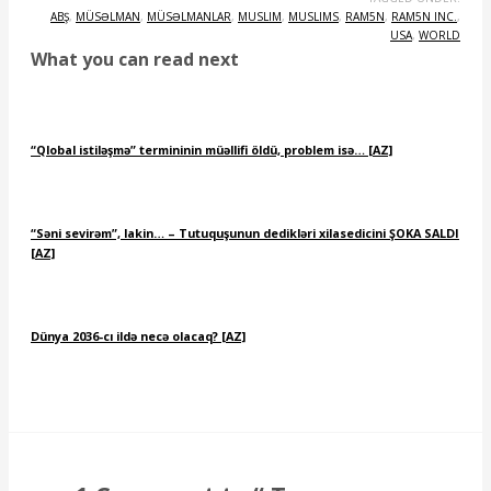
ABŞ
,
MÜSƏLMAN
,
MÜSƏLMANLAR
,
MUSLIM
,
MUSLIMS
,
RAM5N
,
RAM5N INC.
,
USA
,
WORLD
What you can read next
“Qlobal istiləşmə” termininin müəllifi öldü, problem isə… [AZ]
“Səni sevirəm”, lakin… – Tutuquşunun dedikləri xilasedicini ŞOKA SALDI
[AZ]
Dünya 2036-cı ildə necə olacaq? [AZ]