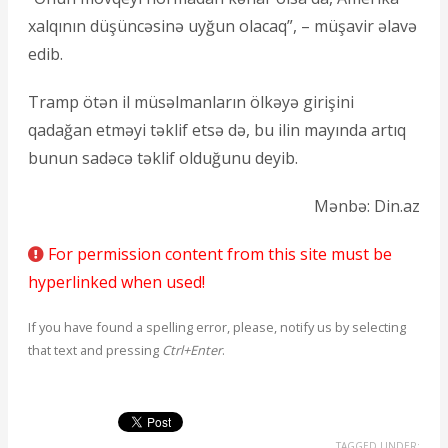
xalqının düşüncəsinə uyğun olacaq”, – müşavir əlavə
edib.
Tramp ötən il müsəlmanların ölkəyə girişini
qadağan etməyi təklif etsə də, bu ilin mayında artıq
bunun sadəcə təklif olduğunu deyib.
Mənbə: Din.az
For permission content from this site must be
hyperlinked when used!
If you have found a spelling error, please, notify us by selecting
that text and pressing
Ctrl+Enter
.
TAGGED UNDER: