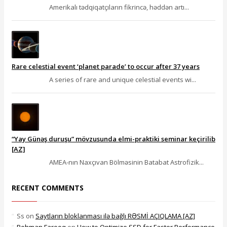
Amerikalı tədqiqatçıların fikrincə, həddən artı...
Rare celestial event ‘planet parade’ to occur after 37 years
A series of rare and unique celestial events wi...
“Yay Günəş duruşu” mövzusunda elmi-praktiki seminar keçirilib
[AZ]
AMEA-nın Naxçıvan Bölməsinin Batabat Astrofizik...
RECENT COMMENTS
Ss
on
Saytların bloklanması ilə bağlı RƏSMİ AÇIQLAMA [AZ]