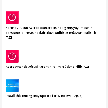
Koronavirusun Azərbaycan ərazisində geniş yayılmasının
qarşısının alınmasına dair əlavə tədbirlər müəyyənləşdirilib
[AZ]
Azərbaycanda xüsusi karantin rejimi gücləndirilib [AZ]
Install this emergency update for Windows 10 [US]