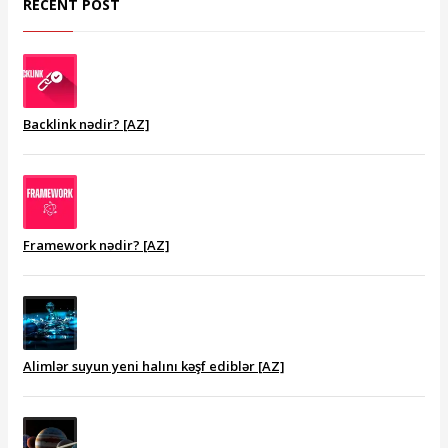
RECENT POST
Backlink nədir? [AZ]
Framework nədir? [AZ]
Alimlər suyun yeni halını kəşf ediblər [AZ]