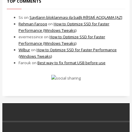
TOP COMMENTS
Ss
on
Saytların bloklanması ilə bağlı RƏSMİ AÇIQLAMA [AZ]
Rehman Farooq
on
How to Optimize SSD for Faster
Performance (Windows Tweaks)
evernessince
on
How to Optimize SSD for Faster
Performance (Windows Tweaks)
Wilbur
on
How to Optimize SSD for Faster Performance
(Windows Tweaks)
Farouk
on
Best way to fix format USB before use