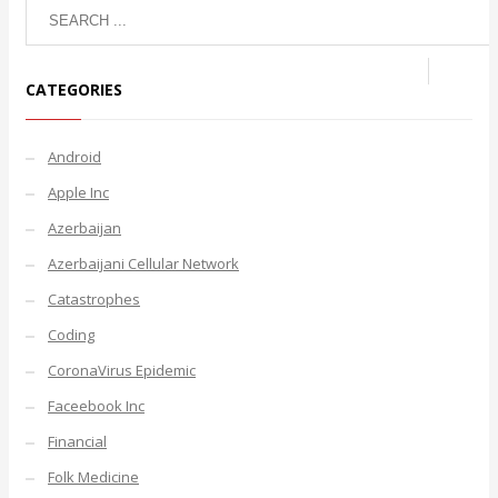
CATEGORIES
Android
Apple Inc
Azerbaijan
Azerbaijani Cellular Network
Catastrophes
Coding
CoronaVirus Epidemic
Faceebook Inc
Financial
Folk Medicine