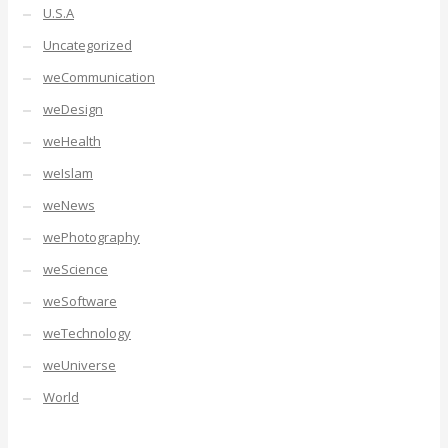
U.S.A
Uncategorized
weCommunication
weDesign
weHealth
weIslam
weNews
wePhotography
weScience
weSoftware
weTechnology
weUniverse
World