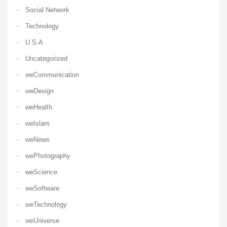
Social Network
Technology
U.S.A
Uncategorized
weCommunication
weDesign
weHealth
weIslam
weNews
wePhotography
weScience
weSoftware
weTechnology
weUniverse