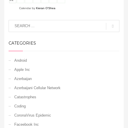
Calendar by
Kieran O'Shea
CATEGORIES
Android
Apple Inc
Azerbaijan
Azerbaijani Cellular Network
Catastrophes
Coding
CoronaVirus Epidemic
Faceebook Inc