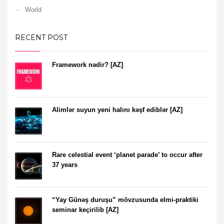
World
RECENT POST
Framework nədir? [AZ]
Alimlər suyun yeni halını kəşf ediblər [AZ]
Rare celestial event ‘planet parade’ to occur after
37 years
“Yay Günəş duruşu” mövzusunda elmi-praktiki
seminar keçirilib [AZ]