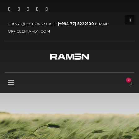
IF ANY QUESTIONS? CALL:
(+994 77) 5222100
E-MAIL:
OFFICE@RAM5N.COM