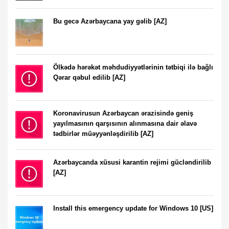
Bu gecə Azərbaycana yay gəlib [AZ]
Ölkədə hərəkət məhdudiyyətlərinin tətbiqi ilə bağlı
Qərar qəbul edilib [AZ]
Koronavirusun Azərbaycan ərazisində geniş
yayılmasının qarşısının alınmasına dair əlavə
tədbirlər müəyyənləşdirilib [AZ]
Azərbaycanda xüsusi karantin rejimi gücləndirilib
[AZ]
Install this emergency update for Windows 10 [US]