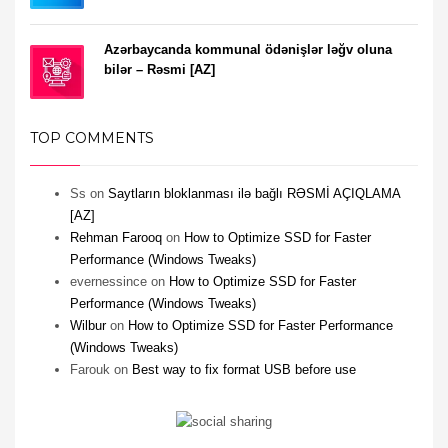
Azərbaycanda kommunal ödənişlər ləğv oluna
bilər – Rəsmi [AZ]
TOP COMMENTS
Ss
on
Saytların bloklanması ilə bağlı RƏSMİ AÇIQLAMA
[AZ]
Rehman Farooq
on
How to Optimize SSD for Faster
Performance (Windows Tweaks)
evernessince
on
How to Optimize SSD for Faster
Performance (Windows Tweaks)
Wilbur
on
How to Optimize SSD for Faster Performance
(Windows Tweaks)
Farouk
on
Best way to fix format USB before use