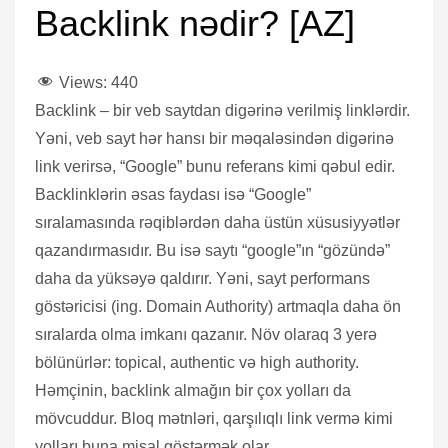
Backlink nədir? [AZ]
Views:
440
Backlink – bir veb saytdan digərinə verilmiş linklərdir.
Yəni, veb sayt hər hansı bir məqaləsindən digərinə
link verirsə, “Google” bunu referans kimi qəbul edir.
Backlinklərin əsas faydası isə “Google”
sıralamasında rəqiblərdən daha üstün xüsusiyyətlər
qazandırmasıdır. Bu isə saytı “google”ın “gözündə”
daha da yüksəyə qaldırır. Yəni, sayt performans
göstəricisi (ing. Domain Authority) artmaqla daha ön
sıralarda olma imkanı qazanır. Növ olaraq 3 yerə
bölünürlər: topical, authentic və high authority.
Həmçinin, backlink almağın bir çox yolları da
mövcuddur. Bloq mətnləri, qarşılıqlı link vermə kimi
yolları buna misal göstərmək olar.