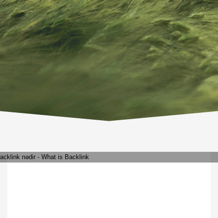
WEDNESDAY, 30 MARCH 2022
/
PUBLISHED IN
CODING
,
3
PROGRAMMING
,
TECHNOLOGY
,
WESOFTWARE
,
WETECHNOLOGY