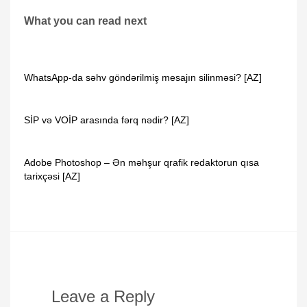
What you can read next
WhatsApp-da səhv göndərilmiş mesajın silinməsi? [AZ]
SİP və VOİP arasında fərq nədir? [AZ]
Adobe Photoshop – Ən məhşur qrafik redaktorun qısa
tarixçəsi [AZ]
Leave a Reply