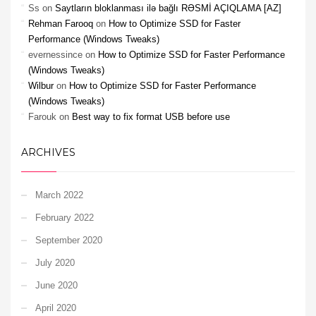
Ss
on
Saytların bloklanması ilə bağlı RƏSMİ AÇIQLAMA [AZ]
Rehman Farooq
on
How to Optimize SSD for Faster
Performance (Windows Tweaks)
evernessince
on
How to Optimize SSD for Faster Performance
(Windows Tweaks)
Wilbur
on
How to Optimize SSD for Faster Performance
(Windows Tweaks)
Farouk
on
Best way to fix format USB before use
ARCHIVES
March 2022
February 2022
September 2020
July 2020
June 2020
April 2020