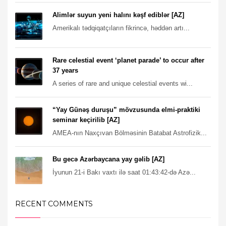
Alimlər suyun yeni halını kəşf ediblər [AZ]
Amerikalı tədqiqatçıların fikrincə, həddən artı...
Rare celestial event ‘planet parade’ to occur after
37 years
A series of rare and unique celestial events wi...
“Yay Günəş duruşu” mövzusunda elmi-praktiki
seminar keçirilib [AZ]
AMEA-nın Naxçıvan Bölməsinin Batabat Astrofizik...
Bu gecə Azərbaycana yay gəlib [AZ]
İyunun 21-i Bakı vaxtı ilə saat 01:43:42-də Azə...
RECENT COMMENTS