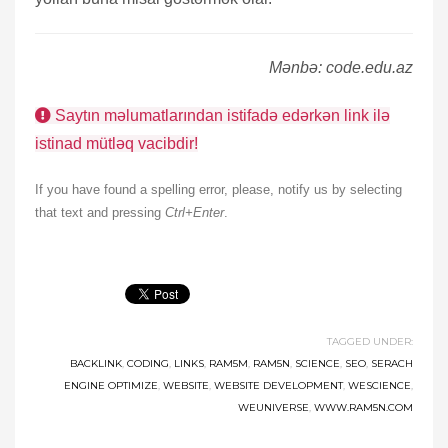
Mənbə: code.edu.az
Saytın məlumatlarından istifadə edərkən link ilə
istinad mütləq vacibdir!
If you have found a spelling error, please, notify us by selecting
that text and pressing
Ctrl+Enter
.
TAGGED UNDER:
BACKLINK
,
CODING
,
LINKS
,
RAM5M
,
RAM5N
,
SCIENCE
,
SEO
,
SERACH
ENGINE OPTIMIZE
,
WEBSITE
,
WEBSITE DEVELOPMENT
,
WESCIENCE
,
WEUNIVERSE
,
WWW.RAM5N.COM