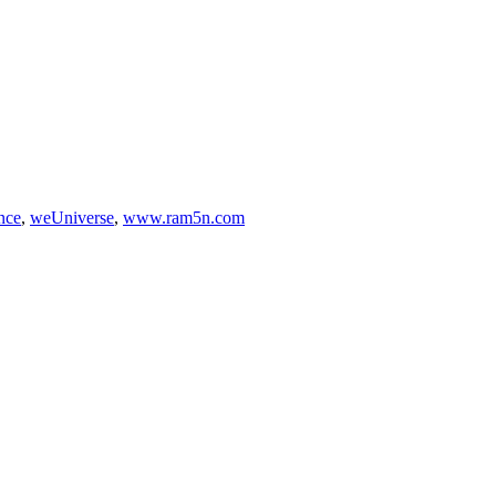
nce
,
weUniverse
,
www.ram5n.com