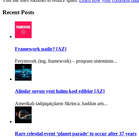
This site uses Akismet to reduce spam.
Learn how your comment data 
Recent Posts
Framework nədir? [AZ]
Freymvork (ing. framework) – proqram sisteminin...
Alimlər suyun yeni halını kəşf ediblər [AZ]
Amerikalı tədqiqatçıların fikrincə, həddən artı...
Rare celestial event ‘planet parade’ to occur after 37 years