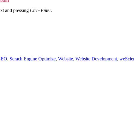
bdir!
text and pressing
Ctrl+Enter
.
SEO
,
Serach Engine Optimize
,
Website
,
Website Development
,
weScie