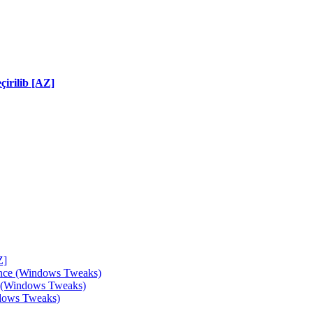
irilib [AZ]
Z]
ance (Windows Tweaks)
e (Windows Tweaks)
ndows Tweaks)