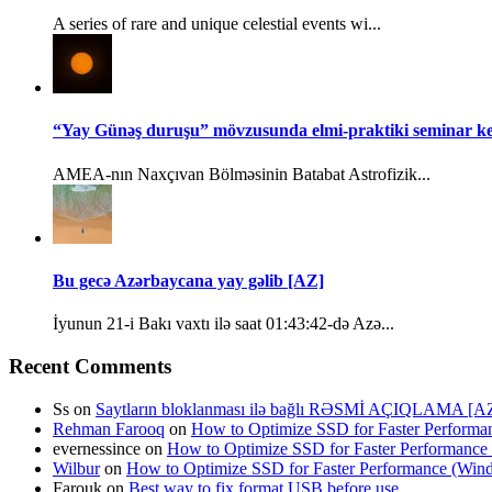
A series of rare and unique celestial events wi...
“Yay Günəş duruşu” mövzusunda elmi-praktiki seminar keç
AMEA-nın Naxçıvan Bölməsinin Batabat Astrofizik...
Bu gecə Azərbaycana yay gəlib [AZ]
İyunun 21-i Bakı vaxtı ilə saat 01:43:42-də Azə...
Recent Comments
Ss
on
Saytların bloklanması ilə bağlı RƏSMİ AÇIQLAMA [A
Rehman Farooq
on
How to Optimize SSD for Faster Perform
evernessince
on
How to Optimize SSD for Faster Performanc
Wilbur
on
How to Optimize SSD for Faster Performance (Wi
Farouk
on
Best way to fix format USB before use