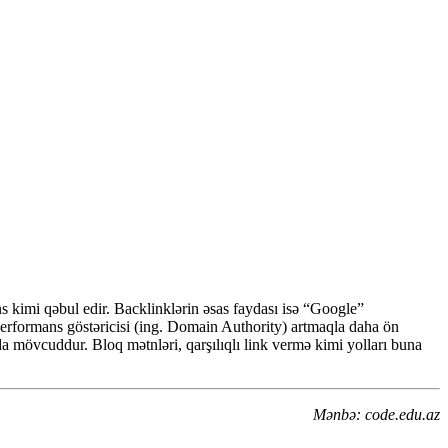
ns kimi qəbul edir. Backlinklərin əsas faydası isə “Google”
performans göstəricisi (ing. Domain Authority) artmaqla daha ön
da mövcuddur. Bloq mətnləri, qarşılıqlı link vermə kimi yolları buna
Mənbə: code.edu.az