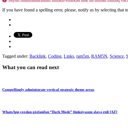
Saytın məlumatlarından istifadə edərkən link ilə istinad mütləq vaci
If you have found a spelling error, please, notify us by selecting that 
Tagged under:
Backlink
,
Coding
,
Links
,
ram5m
,
RAM5N
,
Science
,
What you can read next
Compellingly administrate vertical strategic theme areas
WhatsApp çoxdan gözlənilən “Dark Mode” fünksiyasını əlavə etdi [AZ]