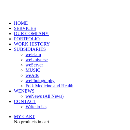
HOME
SERVICES
OUR COMPANY
PORTFOLIO
WORK HISTORY
SUBSIDIARIES
weIslam
weUniverse
weServer
MUSIC
weAds
wePhotography
Folk Medicine and Health
WENEWS
weNews (All News)
CONTACT
Write to Us
MY CART
No products in cart.