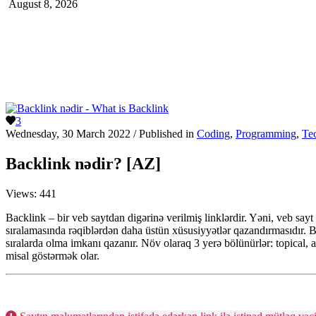
August 8, 2026
3
Wednesday, 30 March 2022
/
Published in
Coding
,
Programming
,
Te
Backlink nədir? [AZ]
Views:
441
Backlink – bir veb saytdan digərinə verilmiş linklərdir. Yəni, veb say
sıralamasında rəqiblərdən daha üstün xüsusiyyətlər qazandırmasıdır. B
sıralarda olma imkanı qazanır. Növ olaraq 3 yerə bölünürlər: topical, 
misal göstərmək olar.