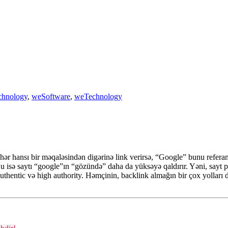
chnology
,
weSoftware
,
weTechnology
t hər hansı bir məqaləsindən digərinə link verirsə, “Google” bunu refera
u isə saytı “google”ın “gözündə” daha da yüksəyə qaldırır. Yəni, sayt 
authentic və high authority. Həmçinin, backlink almağın bir çox yolları 