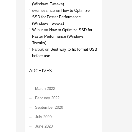
(Windows Tweaks)
evernessince
on
How to Optimize
SSD for Faster Performance
(Windows Tweaks)
Wilbur
on
How to Optimize SSD for
Faster Performance (Windows
Tweaks)
Farouk
on
Best way to fix format USB
before use
ARCHIVES
March 2022
February 2022
September 2020
July 2020
June 2020