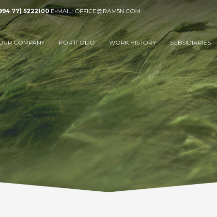
994 77) 5222100
E-MAIL: OFFICE@RAM5N.COM
OUR COMPANY
PORTFOLIO
WORK HISTORY
SUBSIDIARIES