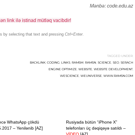
Mənbə: code.edu.az
n link ilə istinad mütləq vacibdir!
 us by selecting that text and pressing
Ctrl+Enter
.
TAGGED UNDER:
BACKLINK
,
CODING
,
LINKS
,
RAM5M
,
RAM5N
,
SCIENCE
,
SEO
,
SERACH
ENGINE OPTIMIZE
,
WEBSITE
,
WEBSITE DEVELOPMENT
,
WESCIENCE
,
WEUNIVERSE
,
WWW.RAM5N.COM
ecə WhatsApp çökdü
Rusiyada bütün “iPhone X”
.2017 – Yenilənib [AZ]
telefonları üç dəqiqəyə satıldı –
VİDEO
[AZ]