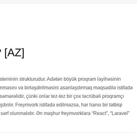
ROGRAMMING
,
TECHNOLOGY
,
WESOFTWARE
,
WETECHNOLOGY
3
 [AZ]
steminin strukturudur. Adətən böyük proqram layihəsinin
anmasını və birləşdirilməsini asanlaşdırmaq məqsədilə istifadə
əmərəlidir, çünki onlar tez-tez bir çox təcrübəli proqramçı
şdırılır. Freymvork istifadə edilməzsə, hər hansı bir tətbiqi
ərf olunmalıdır. Ən məşhur freymvorklara “React”, “Laravel”