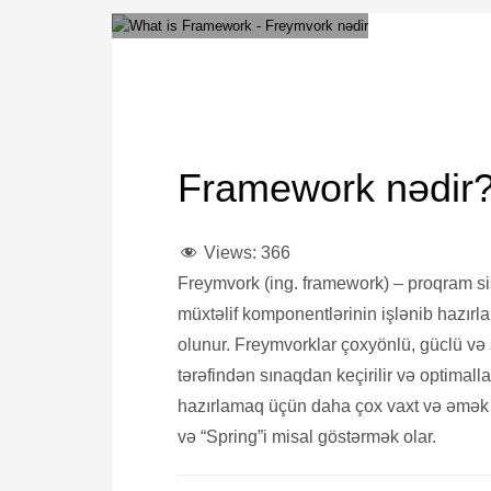
FRIDAY, 11 FEBRUARY 2022
/
PUBLISHED IN
CODING
,
P
Framework nədir?
Views:
366
Freymvork (ing. framework) – proqram si
müxtəlif komponentlərinin işlənib hazırl
olunur. Freymvorklar çoxyönlü, güclü və s
tərəfindən sınaqdan keçirilir və optimalla
hazırlamaq üçün daha çox vaxt və əmək s
və “Spring”i misal göstərmək olar.