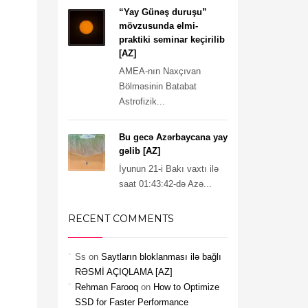
“Yay Günəş duruşu”
mövzusunda elmi-
praktiki seminar keçirilib
[AZ]
AMEA-nın Naxçıvan
Bölməsinin Batabat
Astrofizik...
Bu gecə Azərbaycana yay
gəlib [AZ]
İyunun 21-i Bakı vaxtı ilə
saat 01:43:42-də Azə...
RECENT COMMENTS
Ss
on
Saytların bloklanması ilə bağlı
RƏSMİ AÇIQLAMA [AZ]
Rehman Farooq
on
How to Optimize
SSD for Faster Performance