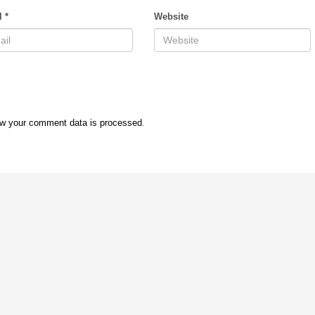
l
*
Website
w your comment data is processed
.