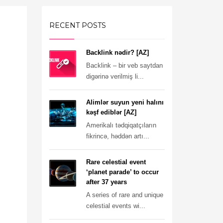
RECENT POSTS
Backlink nədir? [AZ]
Backlink – bir veb saytdan
digərinə verilmiş li...
Alimlər suyun yeni halını
kəşf ediblər [AZ]
Amerikalı tədqiqatçıların
fikrincə, həddən artı...
Rare celestial event
‘planet parade’ to occur
after 37 years
A series of rare and unique
celestial events wi...