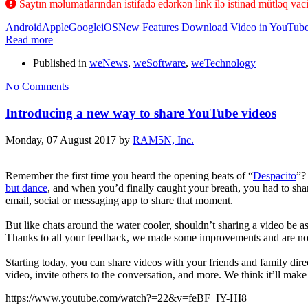
Saytın məlumatlarından istifadə edərkən link ilə istinad mütləq vaci
Android
Apple
Google
iOS
New Features Download Video in YouTub
Read more
Published in
weNews
,
weSoftware
,
weTechnology
No Comments
Introducing a new way to share YouTube videos
Monday, 07 August 2017
by
RAM5N, Inc.
Remember the first time you heard the opening beats of “
Despacito
”?
but dance
, and when you’d finally caught your breath, you had to sha
email, social or messaging app to share that moment.
But like chats around the water cooler, shouldn’t sharing a video be
Thanks to all your feedback, we made some improvements and are now re
Starting today, you can share videos with your friends and family dir
video, invite others to the conversation, and more. We think it’ll mak
https://www.youtube.com/watch?=22&v=feBF_IY-HI8