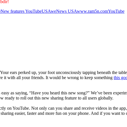
bdir!
e
New features YouTube
USA
weNews USA
www.ram5n.com
YouTube
 Your ears perked up, your foot unconsciously tapping beneath the tabl
re it with all your friends. It would be wrong to keep something
this go
 as easy as saying, “Have you heard this new song?” We’ve been experime
ady to roll out this new sharing feature to all users globally.
ectly on YouTube. Not only can you share and receive videos in the app
e sharing easier, faster and more fun on your phone. And if you want to c