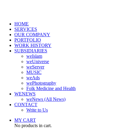
HOME
SERVICES
OUR COMPANY
PORTFOLIO
WORK HISTORY
SUBSIDIARIES
weIslam
weUniverse
weServer
MUSIC
weAds
wePhotography
Folk Medicine and Health
WENEWS
weNews (All News)
CONTACT
Write to Us
MY CART
No products in cart.