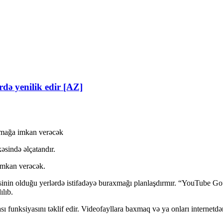
rdə yenilik edir [AZ]
ulmağa imkan verəcək
sində əlçatandır.
 imkan verəcək.
sinin olduğu yerlərdə istifadəyə buraxmağı planlaşdırmır. “YouTube Go” 
ılıb.
 funksiyasını təklif edir. Videofayllara baxmaq və ya onları internetdən