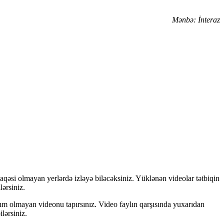
Mənbə: İnteraz
laqəsi olmayan yerlərdə izləyə biləcəksiniz. Yüklənən videolar tətbiqin
lərsiniz.
zım olmayan videonu tapırsınız. Video faylın qarşısında yuxarıdan
lərsiniz.