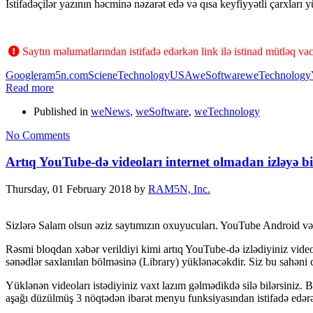
İstifadəçilər yazının həcminə nəzarət edə və qısa keyfiyyətli çarxları yü
Saytın məlumatlarından istifadə edərkən link ilə istinad mütləq vac
Google
ram5n.com
Sciene
Technology
USA
weSoftware
weTechnology
Read more
Published in
weNews
,
weSoftware
,
weTechnology
No Comments
Artıq YouTube-də videoları internet olmadan izləyə bi
Thursday, 01 February 2018
by
RAM5N, Inc.
Sizlərə Salam olsun əziz saytımızın oxuyucuları. YouTube Android və i
Rəsmi bloqdan xəbər verildiyi kimi artıq YouTube-də izlədiyiniz videol
sənədlər saxlanılan bölməsinə (Library) yüklənəcəkdir. Siz bu sahəni c
Yüklənən videoları istədiyiniz vaxt lazım gəlmədikdə silə bilərsiniz.
aşağı düzülmüş 3 nöqtədən ibarət menyu funksiyasından istifadə edərə