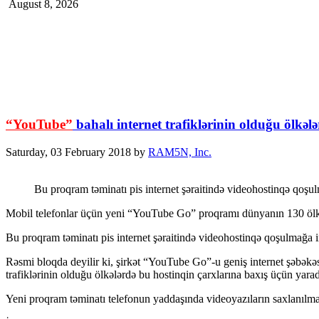
August 8, 2026
“YouTube”
bahalı internet trafiklərinin olduğu ölkələ
Saturday, 03 February 2018
by
RAM5N, Inc.
Bu proqram təminatı pis internet şəraitində videohostinqə qoş
Mobil telefonlar üçün yeni “YouTube Go” proqramı dünyanın 130 ölkə
Bu proqram təminatı pis internet şəraitində videohostinqə qoşulmağa
Rəsmi bloqda deyilir ki, şirkət “YouTube Go”-u geniş internet şəbəkə
trafiklərinin olduğu ölkələrdə bu hostinqin çarxlarına baxış üçün yarad
Yeni proqram təminatı telefonun yaddaşında videoyazıların saxlanılması