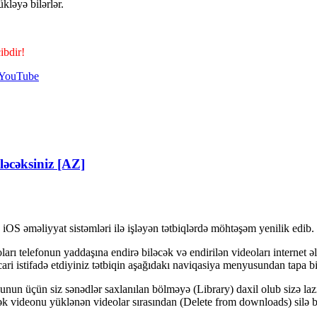
kləyə bilərlər.
ibdir!
YouTube
ləcəksiniz [AZ]
OS əməliyyat sistəmləri ilə işləyən tətbiqlərdə möhtəşəm yenilik edib.
arı telefonun yaddaşına endirə biləcək və endirilən videoları internet ə
ari istifadə etdiyiniz tətbiqin aşağıdakı naviqasiya menyusundan tapa bi
 Bunun üçün siz sənədlər saxlanılan bölməyə (Library) daxil olub sizə la
k videonu yüklənən videolar sırasından (Delete from downloads) silə bi